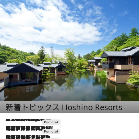
新着トピックス Hoshino Resorts
【トンボの足水浴】ヒノキの香りに包まれて涼感マックス！約13℃の湧水かけ流しを避暑地「星野温泉 トンボの湯」で体験
2 Hours Ago
2026.7.31
【ホテル帰省】という選択肢をOMOが提案。家族とほどよい距離を保つには「昼は実家、夜は気兼ねなくホテルで！」
2026.7.24
【夏限定ディナーコース】旬を迎える稚鮎や花ズッキーニなどをイタリア・トスカーナの郷土料理の手法で満喫！