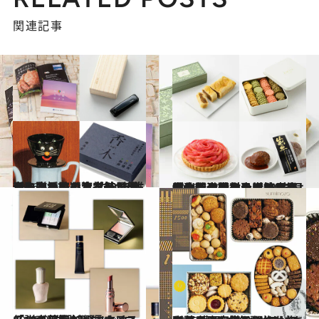
関連記事
2026.5.13
【もっと読む】【結果発表】贈りもの大賞2026 誰かのために選ぶなら、便利さとかわいさを兼ね備えた逸品を。第1位は新生活を応援するアイテム！
ライフスタイル
2026.5.13
【もっと読む】【結果発表】贈りもの大賞2026 日本全国のおいしいものの中から激戦をくぐりぬけ上位をしめたのは、ご当地の特産素材を活かしたグルメ。栄えある第1位は信州を代表するクラシックホテルの逸品に決定！
贈りもの