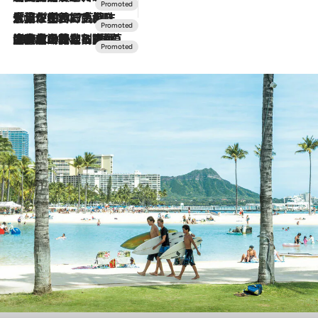
2026.7.17
「土佐和ハーブかき氷」がOMO7高知に登場！生姜、山椒、大葉など目にも舌にも涼を呼ぶ郷土の味
2026.7.10
NEW OPEN！【界 草津】名湯の地に誕生。趣の異なる2種の温泉と上州ならではの会席・蕎麦割烹など美食を味わう究極の癒やし旅