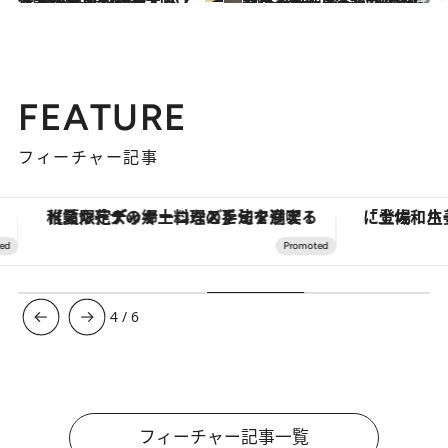
2026.1.7
伝説の美容ジャーナリスト・齋藤薫が断言する「100％失敗しない」コスメギフト27選まとめ
ビューティ＆ヘルス
2025.12.5
お菓子研究家おすすめの【クッキー缶7選】みっちり詰まった様子に惚れ惚れ！ 構想に3年をかけた逸品も
贈りもの
FEATURE
フィーチャー記事
【夏限定ディナーコース】旬を迎える稚鮎や花ズッキーニなどをイタリア・トスカーナの郷土料理の手法で満喫！
4
/
6
フィーチャー記事一覧