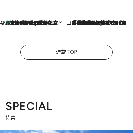
47都道府県の手みやげ ひんやりスイーツで夏を満喫
【京都府】この夏絶対食べたい 冷やしておいしいおやつ3選 ひと口目から心を掴む新緑のテリーヌ
4 Hours Ago
田中稲の勝手に再ブーム
「湘南乃風に憧れて」観客大盛上がりの“タオル回し”に、ラッパー顔負けの高速歌唱まで…さだまさし（74）のアグレッシブすぎる現在地
9 Hours Ago
連載 TOP
SPECIAL
特集