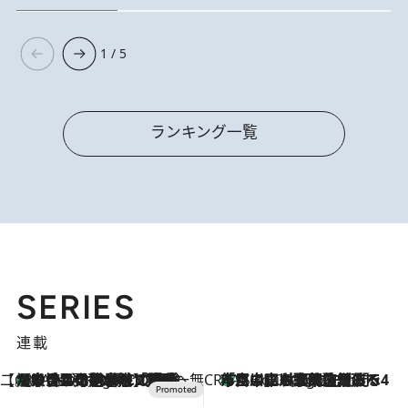
1 / 5
ランキング一覧
SERIES
連載
【CREA×星野リゾート】唯一無二。癒しと発見が待つ場所へ
【トンボの足水浴】ヒノキの香りに包まれて涼感マックス！約13℃の湧水かけ流しを避暑地「星野温泉 トンボの湯」で体験
2 Hours Ago
CREA'S CHOICE
「立川にも歌舞伎があるんだよ」 片岡仁左衛門・市川中車ら豪華座組みで4年目の立川立飛歌舞伎へ
4 Hours Ago