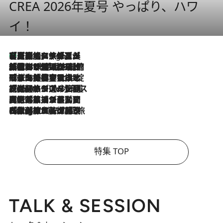
CREA 2026年夏号 やっぱり、ハワ
イ！
【厳選旅コスメ】「多機能アイテムがメイン！」旅好き美容エディターが選んだ夏旅ベストコスメを発表【Mサイズジップ】
4 Hours Ago
2026.8.6
「荷物が増えるほど旅ストレスは増す」美容ジャーナリストがたどり着いた最終結論。“化粧品を劇的に減らす”感動の凝縮美容とは
2026.8.6
「旅先には金髪ウィッグを持参」日本と同じメイクでは損してる!? 美容ジャーナリストが提案する“掟破りの旅美容”とは
2026.8.6
【厳選旅コスメ】「身軽さ＆UV対策重視！」ヘアアーティストshucoが選んだ夏旅ベストコスメを発表【Mサイズジップ】
2026.8.5
【厳選旅コスメ】国内をあちこち移動する河井菜摘が選んだ夏旅ベストコスメ発表！「リラックスアイテムはマスト」【Mサイズジップ】
2026.8.4
【厳選旅コスメ】「紫外線＆乾燥対策しながらメイク感も！」ヘア＆メイクGeorgeが選んだ夏旅ベストコスメを発表！【Mサイズジップ】
特集 TOP
TALK & SESSION