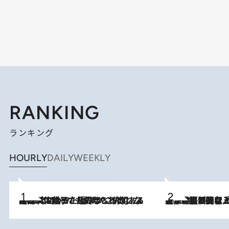
RANKING
ランキング
HOURLY
DAILY
WEEKLY
2026.8.5
【阿川佐和子さんの年とる力】なぜ70代で始めた趣味は“こんなに楽しい”のか？ ピアノ、俳句…スランプに陥っても続けられる“ある秘訣”とは
2026.8.5
【なぜ吉沢亮は「気配を消せる」のか？】興行収入208億の『国宝』を経て挑むミュージカル『ディア・エヴァン・ハンセン』。トップ俳優が舞台上でさらけ出した“孤独”とは