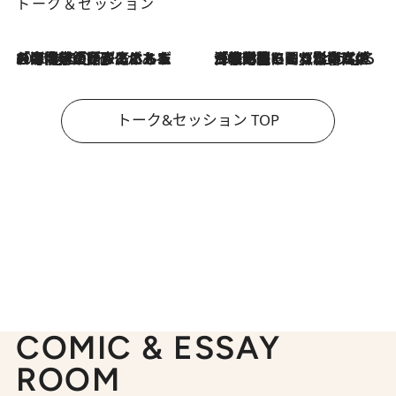
トーク＆セッション
2026.8.3
「今後値上げがあるとすれば…」「リスクがあるのは今年の冬」エネルギー専門家が語る、ホルムズ海峡封鎖が家庭にもたらす“ある心配”
2026.8.3
「住宅建てられない…」「サーチャージ料の高値が続いている」ホルムズ海峡封鎖による影響はいつまで続く？《エネルギー専門家に聞く“どうなる日本の暮らし”》
トーク&セッション TOP
COMIC & ESSAY
ROOM