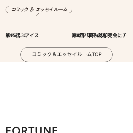
2026.7.30
第15話 アイス
2026.7.30
第8回「同人誌即売会にチャレンジ その2」
コミック＆エッセイルームTOP
FORTUNE