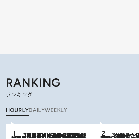
RANKING
ランキング
HOURLY
DAILY
WEEKLY
2026.8.8
「最後に見られてよかった」上野動物園の東園パンダ舎が解体前に特別公開。8月16日まで延長されたパネル展と共に辿る“半世紀”のパンダ飼育《解体工事の図面あり》
2026.8.5
【阿川佐和子さんの年とる力】なぜ70代で始めた趣味は“こんなに楽しい”のか？ ピアノ、俳句…スランプに陥っても続けられる“ある秘訣”とは