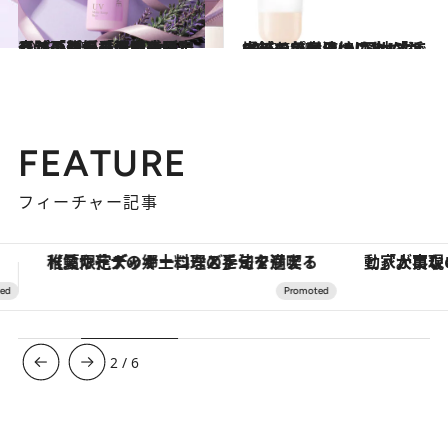
2025.5.25
【プチプラ日焼け止め】奇跡のロングセラー品、セザンヌ優秀下地の限定品が再登場「透明感が出る」「顔がテカらない」
ビューティ＆ヘルス
2025.5.25
【プチプラ日焼け止め】まるで美容液！ なめらか本舗の色付きUV下地「近場のおでかけはこれ1本でOK」
ビューティ＆ヘルス
FEATURE
フィーチャー記事
「大事なのは地域の意識を変えること」。ロレックス賞受賞の自然保護活動家が実現させたナイジェリアの自然環境の復活
【銀座で出合う最旬美容】美髪ケアや上質な眠
3
/
6