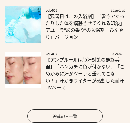
vol.408
2026.07.30
【猛暑日はこの入浴剤】「暑さでぐっ
たりした体を鎮静させてくれる印象」
アユーラ“あの香り”の入浴剤「ひんや
り」バージョン
vol.407
2026.07.11
【アンプルールは顔汗対策の最終兵
器】「ハンカチに色が付かない」「こ
めかみに汗がツーッと垂れてこな
い！」汗かきライターが感動した耐汗
UVベース
連載記事一覧