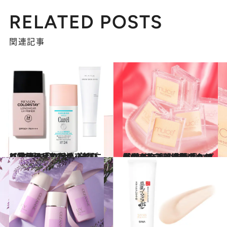
RELATED POSTS
関連記事
2025.6.19
【猛暑日は“ファンデなし”で乗り切る！】崩れにくく、一品で肌がきれいに見える「色付きプチプラ日焼け止め下地」3選
ビューティ＆ヘルス
2025.1.29
【2025年春の自腹買いプチプラ】話題沸騰「クマが消えた！」感動のカバー力を誇るmuiceマルチパウダー《美容賢者のお墨付き》
ビューティ＆ヘルス