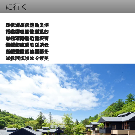
に行く
2026.8.8
リスボンの絶品スイーツ「パステル・デ・ナタ」とは？ポルトガル伝統の奥深い世界へ
2026.7.27
「私の祖国はポルトガル語です」国民的詩人フェルナンド・ペソアと、彼が愛した文学の街を歩く
2026.7.26
ポルトガル近海が育む極上の海の幸。キリリと冷えた白ワインと愉しむ、シーフード専門店の贅沢
2026.7.22
伝統の味をモダンに昇華。高感度な地元客が集う、リスボンの最旬ガストロノミー
2026.7.21
大航海時代の栄華から、震災、独裁、そして革命へ。ポルトガル・首都リスボンの石畳に刻まれた「歴史の光と影」
2026.7.13
エッセイ・ヤマザキマリ「慎ましくも美しき国 ポルトガル」