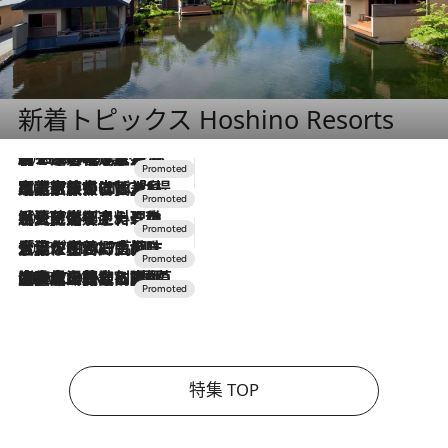
新着トピックス Hoshino Resorts
2026.8.7
【トンボの足水浴】ヒノキの香りに包まれて涼感マックス！約13℃の湧水かけ流しを避暑地「星野温泉 トンボの湯」で体験
2026.7.31
【ホテル帰省】という選択肢をOMOが提案。家族とほどよい距離を保つには「昼は実家、夜は気兼ねなくホテルで！」
2026.7.24
【夏限定ディナーコース】旬を迎える稚鮎や花ズッキーニなどをイタリア・トスカーナの郷土料理の手法で満喫！
2026.7.17
「土佐和ハーブかき氷」がOMO7高知に登場！生姜、山椒、大葉など目にも舌にも涼を呼ぶ郷土の味
2026.7.10
NEW OPEN！【界 草津】名湯の地に誕生。趣の異なる2種の温泉と上州ならではの会席・蕎麦割烹など美食を味わう究極の癒やし旅
特集 TOP