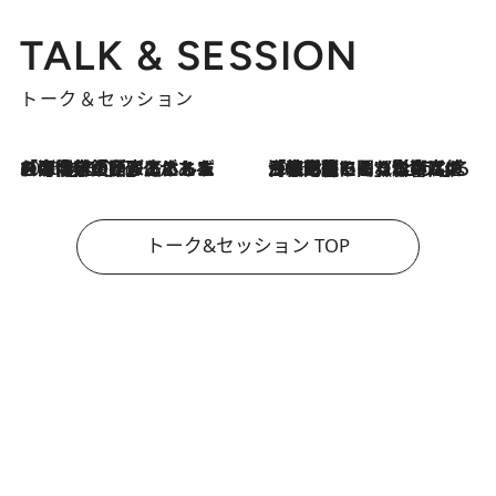
TALK & SESSION
トーク＆セッション
2026.8.3
「今後値上げがあるとすれば…」「リスクがあるのは今年の冬」エネルギー専門家が語る、ホルムズ海峡封鎖が家庭にもたらす“ある心配”
2026.8.3
「住宅建てられない…」「サーチャージ料の高値が続いている」ホルムズ海峡封鎖による影響はいつまで続く？《エネルギー専門家に聞く“どうなる日本の暮らし”》
トーク&セッション TOP