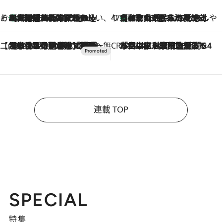
そおだよおこの関西おいしい、おやつ紀行
［大阪府箕面市］一皿一皿目の前で仕上げられる、料理を巧みに組み込んだアシェットデセールコース「ミチル アシェット デセール（Michiru assiette dessert）」
2026.8.9
47都道府県の手みやげ ひんやりスイーツで夏を満喫
【和歌山県】この夏絶対食べたい 冷やしておいしいおやつ3選 みかんがごろっと丸ごと入ったジュレ
2026.8.9
【CREA×星野リゾート】唯一無二。癒しと発見が待つ場所へ
2026.8.7
【トンボの足水浴】ヒノキの香りに包まれて涼感マックス！約13℃の湧水かけ流しを避暑地「星野温泉 トンボの湯」で体験
CREA'S CHOICE
2026.8.7
「立川にも歌舞伎があるんだよ」 片岡仁左衛門・市川中車ら豪華座組みで4年目の立川立飛歌舞伎へ
連載 TOP
SPECIAL
特集