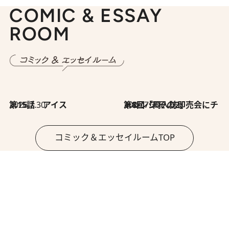
COMIC & ESSAY
ROOM
2026.7.30
第15話 アイス
2026.7.30
第8回「同人誌即売会にチャレンジ その2」
コミック＆エッセイルームTOP