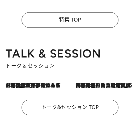
特集 TOP
TALK & SESSION
トーク＆セッション
2026.8.3
「今後値上げがあるとすれば…」「リスクがあるのは今年の冬」エネルギー専門家が語る、ホルムズ海峡封鎖が家庭にもたらす“ある心配”
2026.8.3
「住宅建てられない…」「サーチャージ料の高値が続いている」ホルムズ海峡封鎖による影響はいつまで続く？《エネルギー専門家に聞く“どうなる日本の暮らし”》
トーク&セッション TOP