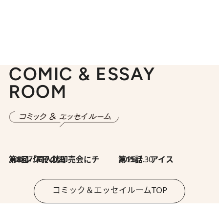
COMIC & ESSAY
ROOM
2026.7.30
第8回「同人誌即売会にチャレンジ その2」
2026.7.30
第15話 アイス
コミック＆エッセイルームTOP