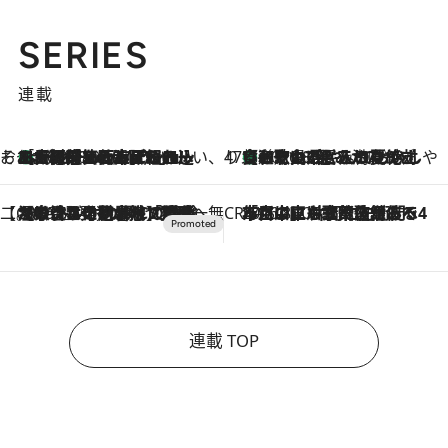
SERIES
連載
そおだよおこの関西おいしい、おやつ紀行
［大阪府箕面市］一皿一皿目の前で仕上げられる、料理を巧みに組み込んだアシェットデセールコース「ミチル アシェット デセール（Michiru assiette dessert）」
2026.8.9
47都道府県の手みやげ ひんやりスイーツで夏を満喫
【和歌山県】この夏絶対食べたい 冷やしておいしいおやつ3選 みかんがごろっと丸ごと入ったジュレ
2026.8.9
【CREA×星野リゾート】唯一無二。癒しと発見が待つ場所へ
2026.8.7
【トンボの足水浴】ヒノキの香りに包まれて涼感マックス！約13℃の湧水かけ流しを避暑地「星野温泉 トンボの湯」で体験
CREA'S CHOICE
2026.8.7
「立川にも歌舞伎があるんだよ」 片岡仁左衛門・市川中車ら豪華座組みで4年目の立川立飛歌舞伎へ
連載 TOP