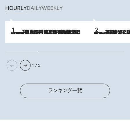
HOURLY
DAILY
WEEKLY
2026.8.8
「最後に見られてよかった」上野動物園の東園パンダ舎が解体前に特別公開。8月16日まで延長されたパネル展と共に辿る“半世紀”のパンダ飼育《解体工事の図面あり》
2026.8.5
【阿川佐和子さんの年とる力】なぜ70代で始めた趣味は“こんなに楽しい”のか？ ピアノ、俳句…スランプに陥っても続けられる“ある秘訣”とは
1 / 5
ランキング一覧