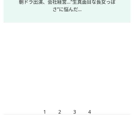
朝ドラ出演、会社経営…“生真面目な長女っぽ
さ”に悩んだ...
1
2
3
4