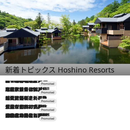
新着トピックス Hoshino Resorts
2026.8.7
【トンボの足水浴】ヒノキの香りに包まれて涼感マックス！約13℃の湧水かけ流しを避暑地「星野温泉 トンボの湯」で体験
2026.7.31
【ホテル帰省】という選択肢をOMOが提案。家族とほどよい距離を保つには「昼は実家、夜は気兼ねなくホテルで！」
2026.7.24
【夏限定ディナーコース】旬を迎える稚鮎や花ズッキーニなどをイタリア・トスカーナの郷土料理の手法で満喫！
2026.7.17
「土佐和ハーブかき氷」がOMO7高知に登場！生姜、山椒、大葉など目にも舌にも涼を呼ぶ郷土の味
2026.7.10
NEW OPEN！【界 草津】名湯の地に誕生。趣の異なる2種の温泉と上州ならではの会席・蕎麦割烹など美食を味わう究極の癒やし旅