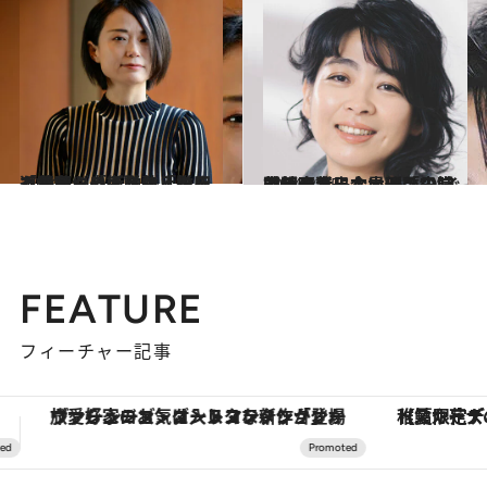
2024.4.2
「黒夢」の活動休止をきっかけに自衛隊に入隊した著者が「ぼる塾」の田辺さんらと考えた「推しって？」
カルチャー
2024.2.15
内田也哉子、異例の夫婦対談の裏に本木雅弘の“ぐうの音も出ない一言”9時間超の話し合いは「日常茶飯事」
カルチャー
FEATURE
フィーチャー記事
【夏限定ディナーコース】旬を迎える稚鮎や花ズッキーニなどをイタリア・トスカーナの郷土料理の手法で満喫！
【銀座で出合う最旬美容】美髪ケアや上質な眠