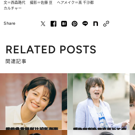
文＝西森路代 撮影＝佐藤 亘 ヘアメイク＝髙 千沙都
カルチャー
Share
RELATED POSTS
関連記事
2024.11.29
【続きを読む】朝ドラ出演、会社経営…「生真面目な長女っぽさ」に悩んだことも。小林涼子の軽やかな素顔
カルチャー
2024.3.13
「メルカリで売るんじゃないでしょうね？ってくぎを刺したり（笑）」58歳の小泉今日子が話す還暦後の“楽しみ”
カルチャー