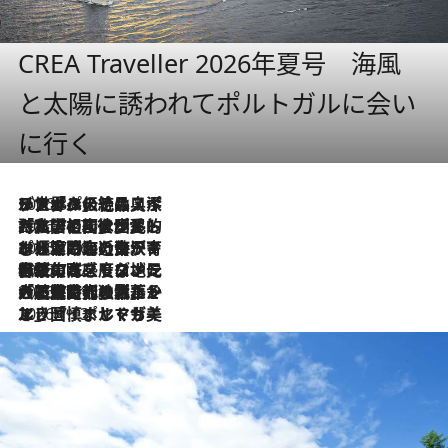
CREA Traveller 2026年夏号 海風
と太陽に誘われてポルトガルに会い
に行く
2026.8.8
リスボンの絶品スイーツ「パステル・デ・ナタ」とは？ポルトガル伝統の奥深い世界へ
2026.7.27
「私の祖国はポルトガル語です」国民的詩人フェルナンド・ペソアと、彼が愛した文学の街を歩く
2026.7.26
ポルトガル近海が育む極上の海の幸。キリリと冷えた白ワインと愉しむ、シーフード専門店の贅沢
2026.7.22
伝統の味をモダンに昇華。高感度な地元客が集う、リスボンの最旬ガストロノミー
2026.7.21
大航海時代の栄華から、震災、独裁、そして革命へ。ポルトガル・首都リスボンの石畳に刻まれた「歴史の光と影」
2026.7.13
エッセイ・ヤマザキマリ「慎ましくも美しき国 ポルトガル」