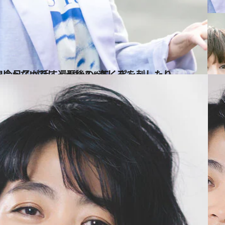
てくぎを刺したり（笑）」58歳の小泉今日子が話す還暦後の“楽しみ”