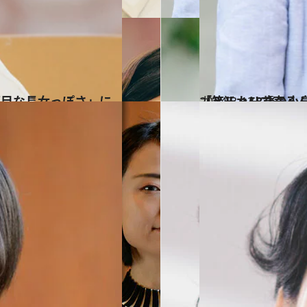
2024.3.13
「メルカリで売るんじゃないでしょうね？っ
カルチャー