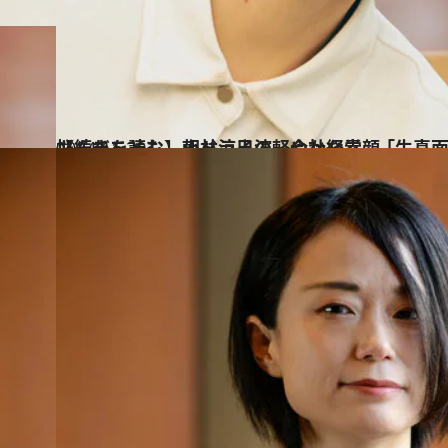
2024.11.29
【続きを読む】朝ドラ出演、会社経営…「生真面目な長女っぽさ」に悩んだことも。小林涼子の軽やかな素顔
カルチャー