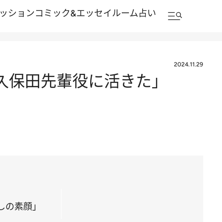
ッション
コミック&エッセイルーム
占い
2024.11.29
久保田先輩役に活きた」
しの素顔」