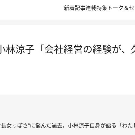
新着記事
連載
特集
トーク＆セ
小林涼子「会社経営の経験が、
な長女っぽさ”に悩んだ過去。小林涼子自身が語る「わた