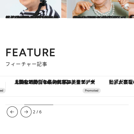
2024.9.20
【#2を読む】「ステーキだとよく焼きで150gくらい」“お肉大好き”な90歳の草笛光子が容疑者に！？「菓子パン消失事件」の謎
カルチャー
2024.9.20
【#3を読む】草笛光子が『赤い衝撃』で感じた17歳の山口百恵の“見事さ”「二人は恋をしているなって…」
カルチャー
FEATURE
フィーチャー記事
「大事なのは地域の意識を変えること」。ロレックス賞受賞の自然保護活動家が実現させたナイジェリアの自然環境の復活
3
/
6