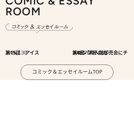
COMIC & ESSAY
ROOM
2026.7.30
第15話 アイス
2026.7.30
第8回「同人誌即売会にチャレンジ その2」
コミック＆エッセイルームTOP