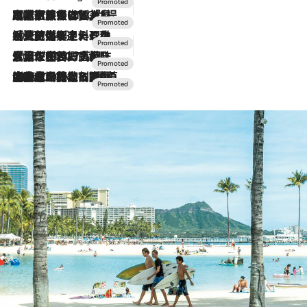
2026.7.31
【ホテル帰省】という選択肢をOMOが提案。家族とほどよい距離を保つには「昼は実家、夜は気兼ねなくホテルで！」
2026.7.24
【夏限定ディナーコース】旬を迎える稚鮎や花ズッキーニなどをイタリア・トスカーナの郷土料理の手法で満喫！
2026.7.17
「土佐和ハーブかき氷」がOMO7高知に登場！生姜、山椒、大葉など目にも舌にも涼を呼ぶ郷土の味
2026.7.10
NEW OPEN！【界 草津】名湯の地に誕生。趣の異なる2種の温泉と上州ならではの会席・蕎麦割烹など美食を味わう究極の癒やし旅