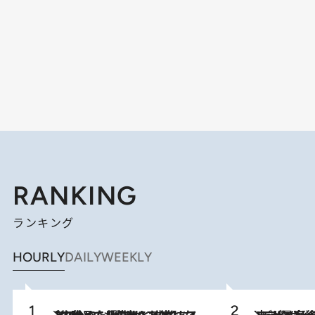
RANKING
ランキング
HOURLY
DAILY
WEEKLY