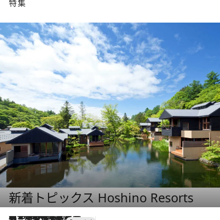
特集
新着トピックス Hoshino Resorts
【トンボの足水浴】ヒノキの香りに包まれて涼感マックス！約13℃の湧水かけ流しを避暑地「星野温泉 トンボの湯」で体験
8 Hours Ago