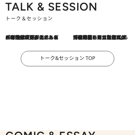
TALK & SESSION
トーク＆セッション
2026.8.3
「今後値上げがあるとすれば…」「リスクがあるのは今年の冬」エネルギー専門家が語る、ホルムズ海峡封鎖が家庭にもたらす“ある心配”
2026.8.3
「住宅建てられない…」「サーチャージ料の高値が続いている」ホルムズ海峡封鎖による影響はいつまで続く？《エネルギー専門家に聞く“どうなる日本の暮らし”》
トーク&セッション TOP