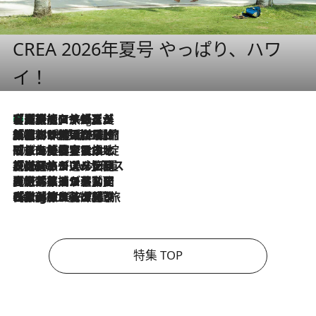
CREA 2026年夏号 やっぱり、ハワ
イ！
【厳選旅コスメ】「多機能アイテムがメイン！」旅好き美容エディターが選んだ夏旅ベストコスメを発表【Mサイズジップ】
10 Hours Ago
2026.8.6
「荷物が増えるほど旅ストレスは増す」美容ジャーナリストがたどり着いた最終結論。“化粧品を劇的に減らす”感動の凝縮美容とは
2026.8.6
「旅先には金髪ウィッグを持参」日本と同じメイクでは損してる!? 美容ジャーナリストが提案する“掟破りの旅美容”とは
2026.8.6
【厳選旅コスメ】「身軽さ＆UV対策重視！」ヘアアーティストshucoが選んだ夏旅ベストコスメを発表【Mサイズジップ】
2026.8.5
【厳選旅コスメ】国内をあちこち移動する河井菜摘が選んだ夏旅ベストコスメ発表！「リラックスアイテムはマスト」【Mサイズジップ】
2026.8.4
【厳選旅コスメ】「紫外線＆乾燥対策しながらメイク感も！」ヘア＆メイクGeorgeが選んだ夏旅ベストコスメを発表！【Mサイズジップ】
特集 TOP