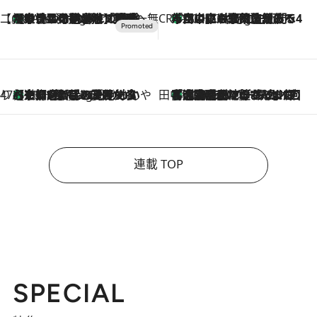
【CREA×星野リゾート】唯一無二。癒しと発見が待つ場所へ
【トンボの足水浴】ヒノキの香りに包まれて涼感マックス！約13℃の湧水かけ流しを避暑地「星野温泉 トンボの湯」で体験
8 Hours Ago
CREA'S CHOICE
「立川にも歌舞伎があるんだよ」 片岡仁左衛門・市川中車ら豪華座組みで4年目の立川立飛歌舞伎へ
10 Hours Ago
47都道府県の手みやげ ひんやりスイーツで夏を満喫
【京都府】この夏絶対食べたい 冷やしておいしいおやつ3選 ひと口目から心を掴む新緑のテリーヌ
10 Hours Ago
田中稲の勝手に再ブーム
「湘南乃風に憧れて」観客大盛上がりの“タオル回し”に、ラッパー顔負けの高速歌唱まで…さだまさし（74）のアグレッシブすぎる現在地
2026.8.7
連載 TOP
SPECIAL