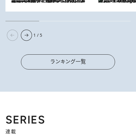
2026.8.5
【阿川佐和子さんの年とる力】なぜ70代で始めた趣味は“こんなに楽しい”のか？ ピアノ、俳句…スランプに陥っても続けられる“ある秘訣”とは
美食、デザイン、ホスピタリティのすべてが最高峰！ ノルウェー第4の都市スタヴァンゲルのW
10 Hours Ago
1 / 5
ランキング一覧
SERIES
連載