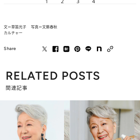
1
2
3
4
文＝草笛光子 写真＝文藝春秋
カルチャー
Share
RELATED POSTS
関連記事