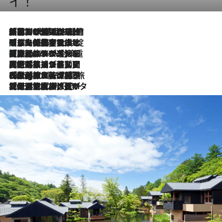
イ！
「荷物が増えるほど旅ストレスは増す」美容ジャーナリストがたどり着いた最終結論。“化粧品を劇的に減らす”感動の凝縮美容とは
2026.8.6
「旅先には金髪ウィッグを持参」日本と同じメイクでは損してる!? 美容ジャーナリストが提案する“掟破りの旅美容”とは
2026.8.6
【厳選旅コスメ】「身軽さ＆UV対策重視！」ヘアアーティストshucoが選んだ夏旅ベストコスメを発表【Mサイズジップ】
2026.8.6
2026.8.5
【厳選旅コスメ】国内をあちこち移動する河井菜摘が選んだ夏旅ベストコスメ発表！「リラックスアイテムはマスト」【Mサイズジップ】
2026.8.4
【厳選旅コスメ】「紫外線＆乾燥対策しながらメイク感も！」ヘア＆メイクGeorgeが選んだ夏旅ベストコスメを発表！【Mサイズジップ】
2026.8.3
【厳選旅コスメ】「保湿もタイパ重視！」“サウナ好き”タレント清水みさとが愛用する夏旅ベストコスメを発表！【Mサイズジップ】