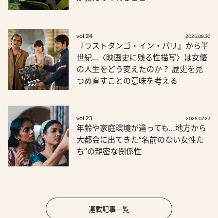
vol.24
2025.08.30
『ラストタンゴ・イン・パリ』から半
世紀…〈映画史に残る性描写〉は女優
の人生をどう変えたのか？ 歴史を見
つめ直すことの意味を考える
vol.23
2025.07.27
年齢や家庭環境が違っても…地方から
大都会に出てきた“名前のない女性た
ち”の親密な関係性
連載記事一覧