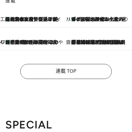
連載
工藤まやのおもてなしハワイ
【ハワイ土産】ローカルの絶大な支持で復活！ 絶品の幻クッキー《元ファンの日本人女性が受け継いだ名店》
2026.8.6
ハワイ賢者 リサのお気に入りリスト
あの伝説の限定トートも！ リニューアルした「ディーン＆デルーカ ハワイ」で必須のお土産8選
2026.8.6
47都道府県の手みやげ ひんやりスイーツで夏を満喫
【三重県】この夏絶対食べたい 冷やしておいしいおやつ3選 お餅×アイスの新感覚スイーツ
2026.8.6
齋藤 薫 美容脳ルネサンス
「荷物が増えるほど旅ストレスは増す」美容ジャーナリストがたどり着いた最終結論。“化粧品を劇的に減らす”感動の凝縮美容とは
2026.8.6
連載 TOP
SPECIAL