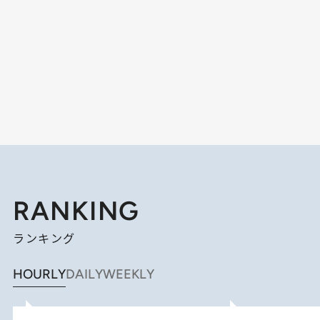
RANKING
ランキング
HOURLY
DAILY
WEEKLY