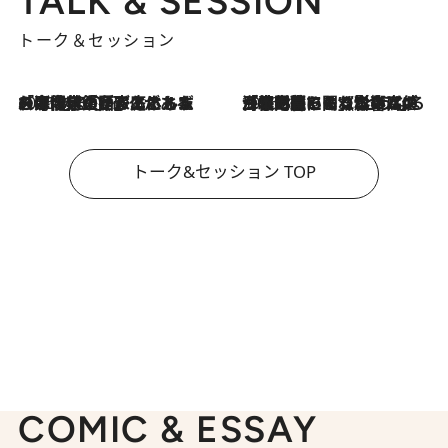
TALK & SESSION
トーク＆セッション
2026.8.3
「今後値上げがあるとすれば…」「リスクがあるのは今年の冬」エネルギー専門家が語る、ホルムズ海峡封鎖が家庭にもたらす“ある心配”
2026.8.3
「住宅建てられない…」「サーチャージ料の高値が続いている」ホルムズ海峡封鎖による影響はいつまで続く？《エネルギー専門家に聞く“どうなる日本の暮らし”》
トーク&セッション TOP
COMIC & ESSAY