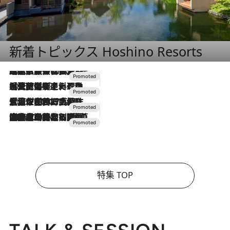
新着トピックス Hoshino Resorts
2026.7.31
【ホテル帰省】という選択肢をOMOが提案。家族とほどよい距離を保つには「昼は実家、夜は気兼ねなくホテルで！」
2026.7.24
【夏限定ディナーコース】旬を迎える稚鮎や花ズッキーニなどをイタリア・トスカーナの郷土料理の手法で満喫！
2026.7.17
「土佐和ハーブかき氷」がOMO7高知に登場！生姜、山椒、大葉など目にも舌にも涼を呼ぶ郷土の味
2026.7.10
NEW OPEN！【界 草津】名湯の地に誕生。趣の異なる2種の温泉と上州ならではの会席・蕎麦割烹など美食を味わう究極の癒やし旅
特集 TOP