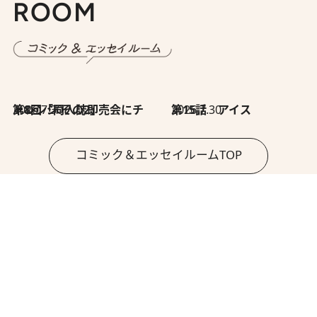
ROOM
2026.7.30
第8回「同人誌即売会にチャレンジ その2」
2026.7.30
第15話 アイス
コミック＆エッセイルームTOP