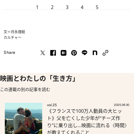
1
2
3
4
5
文＝月永理絵
カルチャー
Share
映画とわたしの「生き方」
この連載の別の記事を読む
vol.25
2025.09.30
《フランスで100万人動員の大ヒッ
ト》父を亡くした少年が“チーズ作
り”に乗り出し…映画に流れる〈時間〉
が教えてくれること