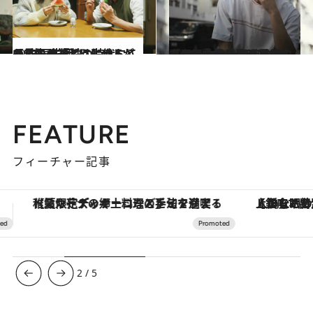
2023.11.30
【#3】多様性の時代にこそ見失う「どう生きるか？」の答えは、他人との“共同生活”にヒントがあるかも
カルチャー
2023.12.30
【#4】コロナ禍で失業した母親、路上生活を守るために社会と闘う薬物中毒者…いま香港映画が「弱者の尊厳」を描く
カルチャー
FEATURE
フィーチャー記事
【銀座で出合う最旬美容】美髪ケアや上質な眠り…セルフケアのアップデートから、特別な名入れギフトまで。大人のための「ReFa GINZA」クルーズ
3
/
5