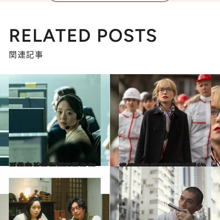
RELATED POSTS
関連記事
2023.9.10
【このシリーズを初めから読む】労働を搾取されてしまう少女と、信じる道を歩み、仕事に辿りつく少女 今、「働く」とはどういうことか
カルチャー
2023.10.24
【#2】レイプ被害者へのゾッとする眼差し「自作自演」と疑われても闘い続けた女性が最後に手にする“救い”とは
カルチャー