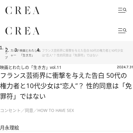
ト
カルチ
映画とわたしの
フランス芸術界に衝撃を与えた告白 50代の権力者と10代少女
ッ
ャー
「生き方」
は“恋人”？ 性的同意は「免罪符」ではない
プ
映画とわたしの「生き方」
vol.11
2024.7.31
フランス芸術界に衝撃を与えた告白 50代の
権力者と10代少女は“恋人”？ 性的同意は「免
罪符」ではない
コンセント／同意／HOW TO HAVE SEX
月永理絵