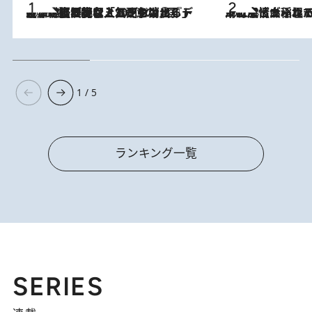
2026.8.5
【なぜ吉沢亮は「気配を消せる」のか？】興行収入208億の『国宝』を経て挑むミュージカル『ディア・エヴァン・ハンセン』。トップ俳優が舞台上でさらけ出した“孤独”とは
2026.8.5
下町風情あふれる台北屈指の人気エリア・大稲埕でセンスのいい台湾土産《ヴィン
1 / 5
ランキング一覧
SERIES