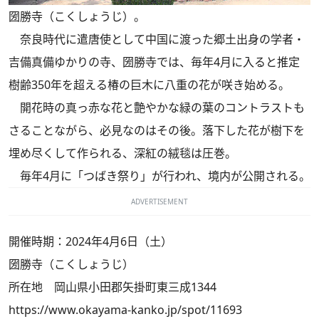
圀勝寺（こくしょうじ）。
奈良時代に遣唐使として中国に渡った郷土出身の学者・
吉備真備ゆかりの寺、圀勝寺では、毎年4月に入ると推定
樹齢350年を超える椿の巨木に八重の花が咲き始める。
開花時の真っ赤な花と艶やかな緑の葉のコントラストも
さることながら、必見なのはその後。落下した花が樹下を
埋め尽くして作られる、深紅の絨毯は圧巻。
毎年4月に「つばき祭り」が行われ、境内が公開される。
ADVERTISEMENT
開催時期：2024年4月6日（土）
圀勝寺（こくしょうじ）
所在地 岡山県小田郡矢掛町東三成1344
https://www.okayama-kanko.jp/spot/11693