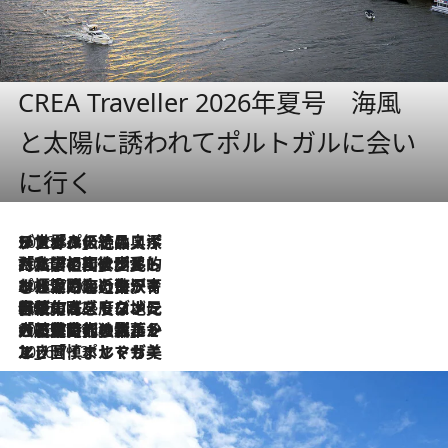
CREA Traveller 2026年夏号 海風
と太陽に誘われてポルトガルに会い
に行く
2026.8.8
リスボンの絶品スイーツ「パステル・デ・ナタ」とは？ポルトガル伝統の奥深い世界へ
2026.7.27
「私の祖国はポルトガル語です」国民的詩人フェルナンド・ペソアと、彼が愛した文学の街を歩く
2026.7.26
ポルトガル近海が育む極上の海の幸。キリリと冷えた白ワインと愉しむ、シーフード専門店の贅沢
2026.7.22
伝統の味をモダンに昇華。高感度な地元客が集う、リスボンの最旬ガストロノミー
2026.7.21
大航海時代の栄華から、震災、独裁、そして革命へ。ポルトガル・首都リスボンの石畳に刻まれた「歴史の光と影」
2026.7.13
エッセイ・ヤマザキマリ「慎ましくも美しき国 ポルトガル」