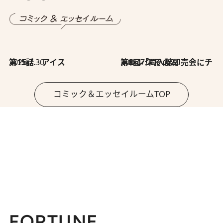
2026.7.30
第15話 アイス
2026.7.30
第8回「同人誌即売会にチャレンジ その2」
コミック＆エッセイルームTOP
FORTUNE