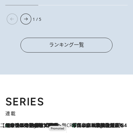
1 / 5
ランキング一覧
SERIES
連載
【CREA×星野リゾート】唯一無二。癒しと発見が待つ場所へ
【トンボの足水浴】ヒノキの香りに包まれて涼感マックス！約13℃の湧水かけ流しを避暑地「星野温泉 トンボの湯」で体験
5 Hours Ago
CREA'S CHOICE
「立川にも歌舞伎があるんだよ」 片岡仁左衛門・市川中車ら豪華座組みで4年目の立川立飛歌舞伎へ
7 Hours Ago