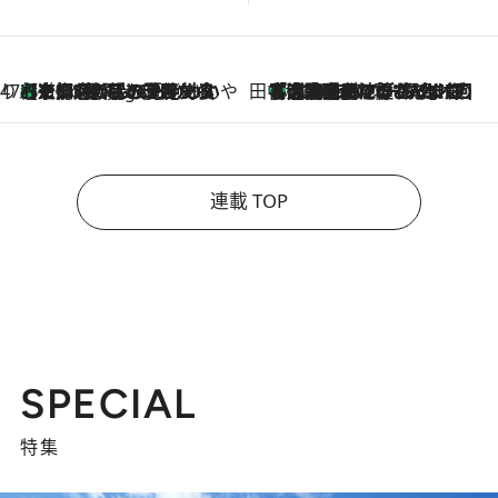
47都道府県の手みやげ ひんやりスイーツで夏を満喫
【京都府】この夏絶対食べたい 冷やしておいしいおやつ3選 ひと口目から心を掴む新緑のテリーヌ
7 Hours Ago
田中稲の勝手に再ブーム
「湘南乃風に憧れて」観客大盛上がりの“タオル回し”に、ラッパー顔負けの高速歌唱まで…さだまさし（74）のアグレッシブすぎる現在地
2026.8.7
連載 TOP
SPECIAL
特集