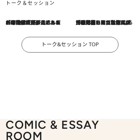
トーク＆セッション
2026.8.3
「今後値上げがあるとすれば…」「リスクがあるのは今年の冬」エネルギー専門家が語る、ホルムズ海峡封鎖が家庭にもたらす“ある心配”
2026.8.3
「住宅建てられない…」「サーチャージ料の高値が続いている」ホルムズ海峡封鎖による影響はいつまで続く？《エネルギー専門家に聞く“どうなる日本の暮らし”》
トーク&セッション TOP
COMIC & ESSAY
ROOM