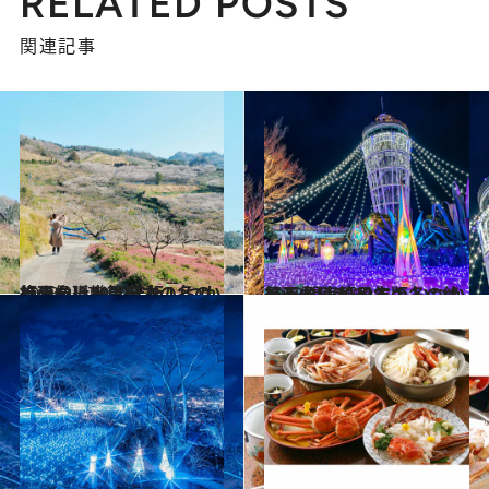
RELATED POSTS
関連記事
2023.1.17
【画像】2022年版 いつか行きたい！ 日本の冬の絶景～近畿篇～
旅＆お出かけ
2023.1.16
【画像】2022年版 いつか行きたい！ 日本の冬の絶景 ～関東篇～
旅＆お出かけ