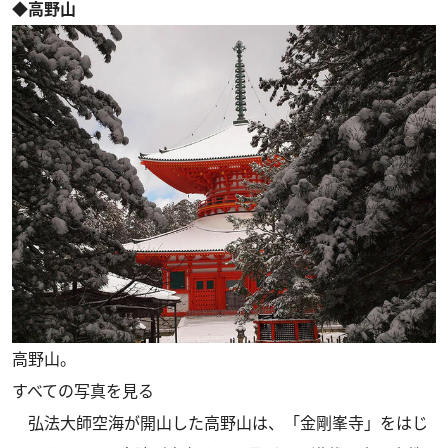
◆高野山
高野山。
すべての写真を見る
弘法大師空海が開山した高野山は、「金剛峯寺」をはじ