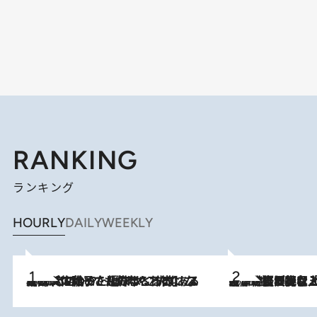
RANKING
ランキング
HOURLY
DAILY
WEEKLY
2026.8.5
【阿川佐和子さんの年とる力】なぜ70代で始めた趣味は“こんなに楽しい”のか？ ピアノ、俳句…スランプに陥っても続けられる“ある秘訣”とは
2026.8.5
【なぜ吉沢亮は「気配を消せる」のか？】興行収入208億の『国宝』を経て挑むミュージカル『ディア・エヴァン・ハンセン』。トップ俳優が舞台上でさらけ出した“孤独”とは