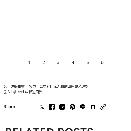
1
2
3
4
5
6
文＝佐藤由樹 協力＝公益社団法人和歌山県観光連盟
旅＆お出かけ
47都道府県
Share