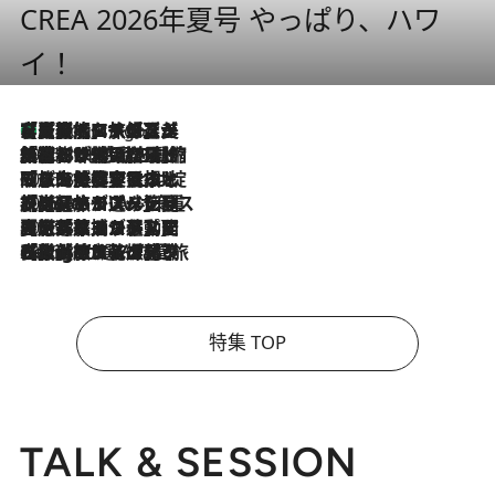
CREA 2026年夏号 やっぱり、ハワ
イ！
【厳選旅コスメ】「多機能アイテムがメイン！」旅好き美容エディターが選んだ夏旅ベストコスメを発表【Mサイズジップ】
7 Hours Ago
2026.8.6
「荷物が増えるほど旅ストレスは増す」美容ジャーナリストがたどり着いた最終結論。“化粧品を劇的に減らす”感動の凝縮美容とは
2026.8.6
「旅先には金髪ウィッグを持参」日本と同じメイクでは損してる!? 美容ジャーナリストが提案する“掟破りの旅美容”とは
2026.8.6
【厳選旅コスメ】「身軽さ＆UV対策重視！」ヘアアーティストshucoが選んだ夏旅ベストコスメを発表【Mサイズジップ】
2026.8.5
【厳選旅コスメ】国内をあちこち移動する河井菜摘が選んだ夏旅ベストコスメ発表！「リラックスアイテムはマスト」【Mサイズジップ】
2026.8.4
【厳選旅コスメ】「紫外線＆乾燥対策しながらメイク感も！」ヘア＆メイクGeorgeが選んだ夏旅ベストコスメを発表！【Mサイズジップ】
特集 TOP
TALK & SESSION