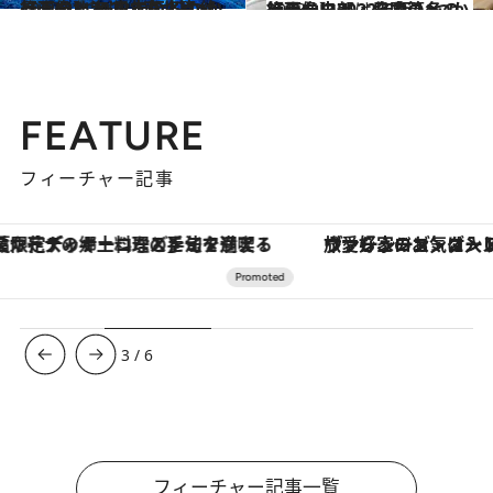
2022.12.24
【画像】2022年版 いつか行きたい！ 日本の冬の絶景 ～北海道・東北篇～
旅＆お出かけ
2023.1.7
【画像】2022年版 いつか行きたい！ 日本の冬の絶景～中部・北陸篇～
旅＆お出かけ
FEATURE
フィーチャー記事
ヴァシュロン・コンスタンタン「オーヴァーシーズ・オートマティック」。旅愛好家のお気に入りコレクションから、ジェンダーレスな新作が登場
3
/
6
フィーチャー記事一覧