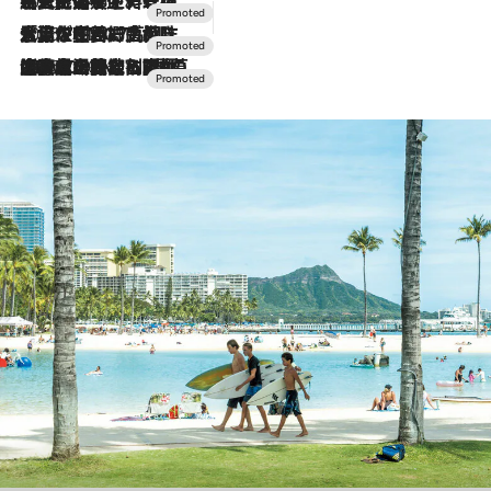
2026.7.24
【夏限定ディナーコース】旬を迎える稚鮎や花ズッキーニなどをイタリア・トスカーナの郷土料理の手法で満喫！
2026.7.17
「土佐和ハーブかき氷」がOMO7高知に登場！生姜、山椒、大葉など目にも舌にも涼を呼ぶ郷土の味
2026.7.10
NEW OPEN！【界 草津】名湯の地に誕生。趣の異なる2種の温泉と上州ならではの会席・蕎麦割烹など美食を味わう究極の癒やし旅