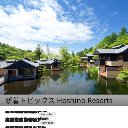
新着トピックス Hoshino Resorts
【トンボの足水浴】ヒノキの香りに包まれて涼感マックス！約13℃の湧水かけ流しを避暑地「星野温泉 トンボの湯」で体験
5 Hours Ago
2026.7.31
【ホテル帰省】という選択肢をOMOが提案。家族とほどよい距離を保つには「昼は実家、夜は気兼ねなくホテルで！」