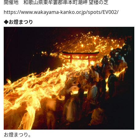
開催地 和歌山県東牟婁郡串本町潮岬 望楼の芝
https://www.wakayama-kanko.or.jp/spots/EV002/
◆お燈まつり
お燈まつり。