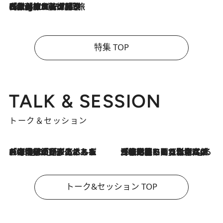
2026.8.4
【厳選旅コスメ】「紫外線＆乾燥対策しながらメイク感も！」ヘア＆メイクGeorgeが選んだ夏旅ベストコスメを発表！【Mサイズジップ】
特集 TOP
TALK & SESSION
トーク＆セッション
2026.8.3
「今後値上げがあるとすれば…」「リスクがあるのは今年の冬」エネルギー専門家が語る、ホルムズ海峡封鎖が家庭にもたらす“ある心配”
2026.8.3
「住宅建てられない…」「サーチャージ料の高値が続いている」ホルムズ海峡封鎖による影響はいつまで続く？《エネルギー専門家に聞く“どうなる日本の暮らし”》
トーク&セッション TOP