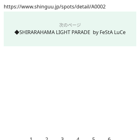
https://www.shinguu.jp/spots/detail/A0002
次のページ
◆SHIRARAHAMA LIGHT PARADE by FeStA LuCe
1
2
3
4
5
6