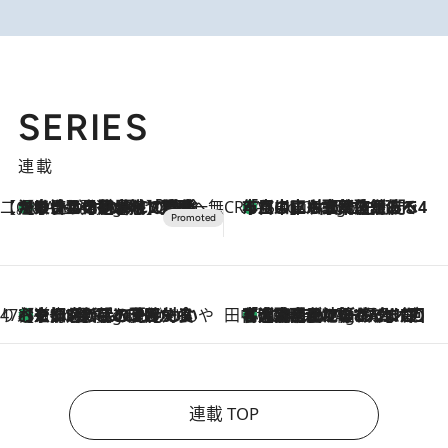
SERIES
連載
【CREA×星野リゾート】唯一無二。癒しと発見が待つ場所へ
【トンボの足水浴】ヒノキの香りに包まれて涼感マックス！約13℃の湧水かけ流しを避暑地「星野温泉 トンボの湯」で体験
3 Hours Ago
CREA'S CHOICE
「立川にも歌舞伎があるんだよ」 片岡仁左衛門・市川中車ら豪華座組みで4年目の立川立飛歌舞伎へ
5 Hours Ago
47都道府県の手みやげ ひんやりスイーツで夏を満喫
【京都府】この夏絶対食べたい 冷やしておいしいおやつ3選 ひと口目から心を掴む新緑のテリーヌ
5 Hours Ago
田中稲の勝手に再ブーム
「湘南乃風に憧れて」観客大盛上がりの“タオル回し”に、ラッパー顔負けの高速歌唱まで…さだまさし（74）のアグレッシブすぎる現在地
10 Hours Ago
連載 TOP