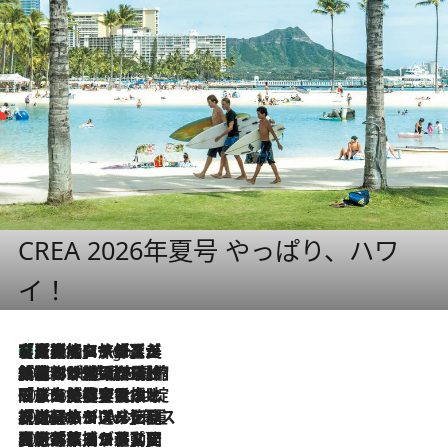
CREA 2026年夏号 やっぱり、ハワ
イ！
【厳選旅コスメ】「多機能アイテムがメイン！」旅好き美容エディターが選んだ夏旅ベストコスメを発表【Mサイズジップ】
5 Hours Ago
2026.8.6
「荷物が増えるほど旅ストレスは増す」美容ジャーナリストがたどり着いた最終結論。“化粧品を劇的に減らす”感動の凝縮美容とは
2026.8.6
「旅先には金髪ウィッグを持参」日本と同じメイクでは損してる!? 美容ジャーナリストが提案する“掟破りの旅美容”とは
2026.8.6
【厳選旅コスメ】「身軽さ＆UV対策重視！」ヘアアーティストshucoが選んだ夏旅ベストコスメを発表【Mサイズジップ】
2026.8.5
【厳選旅コスメ】国内をあちこち移動する河井菜摘が選んだ夏旅ベストコスメ発表！「リラックスアイテムはマスト」【Mサイズジップ】