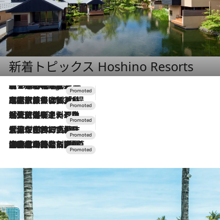
新着トピックス Hoshino Resorts
【トンボの足水浴】ヒノキの香りに包まれて涼感マックス！約13℃の湧水かけ流しを避暑地「星野温泉 トンボの湯」で体験
3 Hours Ago
2026.7.31
【ホテル帰省】という選択肢をOMOが提案。家族とほどよい距離を保つには「昼は実家、夜は気兼ねなくホテルで！」
2026.7.24
【夏限定ディナーコース】旬を迎える稚鮎や花ズッキーニなどをイタリア・トスカーナの郷土料理の手法で満喫！
2026.7.17
「土佐和ハーブかき氷」がOMO7高知に登場！生姜、山椒、大葉など目にも舌にも涼を呼ぶ郷土の味
2026.7.10
NEW OPEN！【界 草津】名湯の地に誕生。趣の異なる2種の温泉と上州ならではの会席・蕎麦割烹など美食を味わう究極の癒やし旅