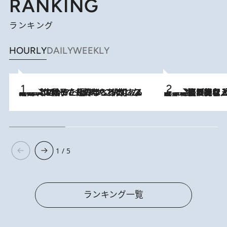
RANKING
ランキング
HOURLY
DAILY
WEEKLY
2026.8.5
【阿川佐和子さんの年とる力】なぜ70代で始めた趣味は“こんなに楽しい”のか？ ピアノ、俳句…スランプに陥っても続けられる“ある秘訣”とは
2026.8.5
【なぜ吉沢亮は「気配を消せる」のか？】興行収入208億の『国宝』を経て挑むミュージカル『ディア・エヴァン・ハンセン』。トップ俳優が舞台上でさらけ出した“孤独”とは
1 / 5
ランキング一覧