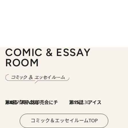
COMIC & ESSAY
ROOM
2026.7.30
第8回「同人誌即売会にチャレンジ その2」
2026.7.30
第15話 アイス
コミック＆エッセイルームTOP