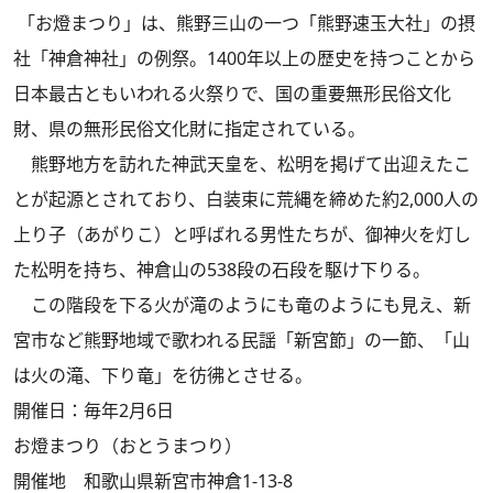
「お燈まつり」は、熊野三山の一つ「熊野速玉大社」の摂
社「神倉神社」の例祭。1400年以上の歴史を持つことから
日本最古ともいわれる火祭りで、国の重要無形民俗文化
財、県の無形民俗文化財に指定されている。
熊野地方を訪れた神武天皇を、松明を掲げて出迎えたこ
とが起源とされており、白装束に荒縄を締めた約2,000人の
上り子（あがりこ）と呼ばれる男性たちが、御神火を灯し
た松明を持ち、神倉山の538段の石段を駆け下りる。
この階段を下る火が滝のようにも竜のようにも見え、新
宮市など熊野地域で歌われる民謡「新宮節」の一節、「山
は火の滝、下り竜」を彷彿とさせる。
開催日：毎年2月6日
お燈まつり（おとうまつり）
開催地 和歌山県新宮市神倉1-13-8