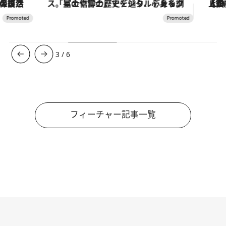
「星のや富士」でデジタルデトックス。冨士信仰の歴史を辿り、心身を調える。
【銀座で出合う最旬美容】美髪ケアや上質な眠
3
/
6
フィーチャー記事一覧