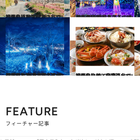
2023.1.17
【画像】2022年版 いつか行きたい！ 日本の冬の絶景～近畿篇～
旅＆お出かけ
2023.1.16
【画像】2022年版 いつか行きたい！ 日本の冬の絶景 ～関東篇～
旅＆お出かけ
2022.12.24
【画像】2022年版 いつか行きたい！ 日本の冬の絶景 ～北海道・東北篇～
旅＆お出かけ
2023.1.7
【画像】2022年版 いつか行きたい！ 日本の冬の絶景～中部・北陸篇～
旅＆お出かけ
FEATURE
フィーチャー記事