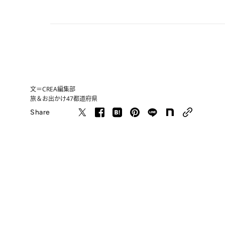
文＝CREA編集部
旅＆お出かけ
47都道府県
Share