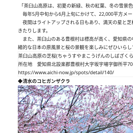
「茶臼山高原は、初夏の新緑、秋の紅葉、冬の雪景色
毎年5月中旬から6月上旬にかけて、22,000平方メ
夜間はライトアップされる日もあり、満天の星と芝
きたりします。
また、茶臼山のある豊根村は標高が高く、愛知県の
緒的な日本の原風景と桜の景観を楽しみにぜひいらしてくだ
茶臼山高原の芝桜(ちゃうすやまこうげんのしばざくら
所在地 愛知県北設楽郡豊根村大字坂宇場字御所平70-
https://www.aichi-now.jp/spots/detail/140/
◆清水のコヒガンザクラ