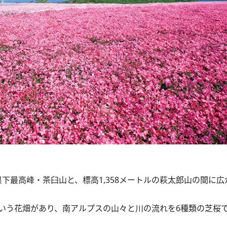
県下最高峰・茶臼山と、標高1,358メートルの萩太郎山の間に
う花畑があり、南アルプスの山々と川の流れを6種類の芝桜