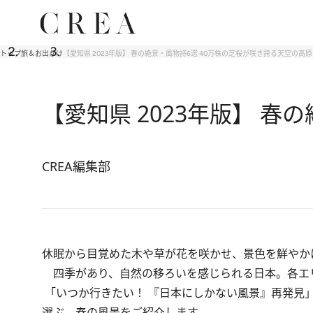
トップ
旅＆お出かけ
【愛知県 2023年版】 春の絶景・風物詩6選 40万株の芝桜が咲き誇る天空の高原
【愛知県 2023年版】 
CREA編集部
休眠から目覚めた木や草が花を咲かせ、景色を鮮やか
四季があり、自然の移ろいを感じられる日本。各エ
「いつか行きたい！ 『日本にしかない風景』再発見」2
選ぶ、春の風景をご紹介します。