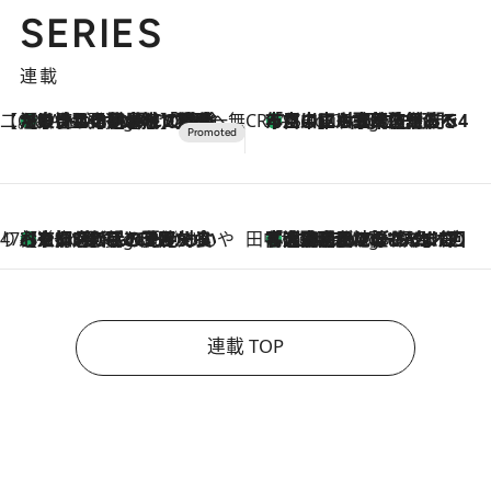
SERIES
連載
【CREA×星野リゾート】唯一無二。癒しと発見が待つ場所へ
【トンボの足水浴】ヒノキの香りに包まれて涼感マックス！約13℃の湧水かけ流しを避暑地「星野温泉 トンボの湯」で体験
2 Hours Ago
CREA'S CHOICE
「立川にも歌舞伎があるんだよ」 片岡仁左衛門・市川中車ら豪華座組みで4年目の立川立飛歌舞伎へ
4 Hours Ago
47都道府県の手みやげ ひんやりスイーツで夏を満喫
【京都府】この夏絶対食べたい 冷やしておいしいおやつ3選 ひと口目から心を掴む新緑のテリーヌ
4 Hours Ago
田中稲の勝手に再ブーム
「湘南乃風に憧れて」観客大盛上がりの“タオル回し”に、ラッパー顔負けの高速歌唱まで…さだまさし（74）のアグレッシブすぎる現在地
9 Hours Ago
連載 TOP