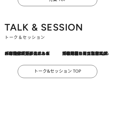
TALK & SESSION
トーク＆セッション
2026.8.3
「今後値上げがあるとすれば…」「リスクがあるのは今年の冬」エネルギー専門家が語る、ホルムズ海峡封鎖が家庭にもたらす“ある心配”
2026.8.3
「住宅建てられない…」「サーチャージ料の高値が続いている」ホルムズ海峡封鎖による影響はいつまで続く？《エネルギー専門家に聞く“どうなる日本の暮らし”》
トーク&セッション TOP