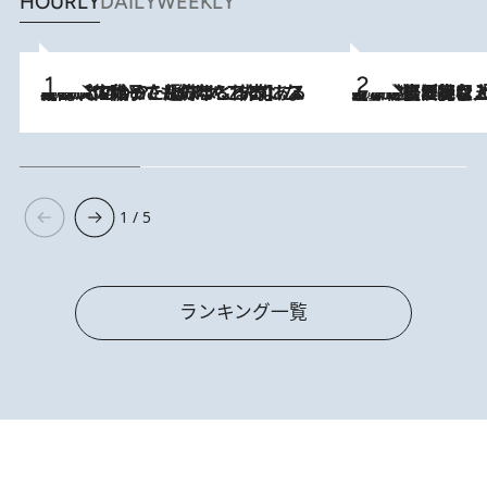
HOURLY
DAILY
WEEKLY
2026.8.5
【阿川佐和子さんの年とる力】なぜ70代で始めた趣味は“こんなに楽しい”のか？ ピアノ、俳句…スランプに陥っても続けられる“ある秘訣”とは
2026.8.5
【なぜ吉沢亮は「気配を消せる」のか？】興行収入208億の『国宝』を経て挑むミュージカル『ディア・エヴァン・ハンセン』。トップ俳優が舞台上でさらけ出した“孤独”とは
1 / 5
ランキング一覧