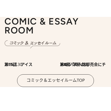
COMIC & ESSAY
ROOM
2026.7.30
第15話 アイス
2026.7.30
第8回「同人誌即売会にチャレンジ その2」
コミック＆エッセイルームTOP