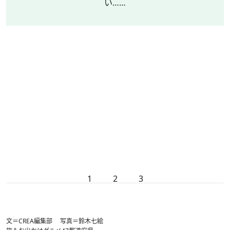
い……
1
2
3
文＝CREA編集部 写真＝鈴木七絵