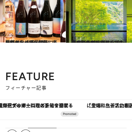
2022.9.3
長野でワインを気軽に楽しむなら 上田市のおいしいワインが揃う4軒
旅＆お出かけ
2022.9.12
温泉賢者17人が選んだ今行くべき宿 実際に宿泊した17軒をピックアップ！ 宿での過ごし方＆おススメポイントも
旅＆お出かけ
FEATURE
フィーチャー記事
「土佐和ハーブかき氷」がOMO7高知に登場！生姜、山椒、大葉など目にも舌にも涼を呼ぶ郷土の味
【銀座で出合う最旬美容】美髪ケアや上質な眠