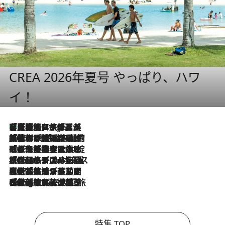
CREA 2026年夏号 やっぱり、ハワ
イ！
【厳選旅コスメ】「多機能アイテムがメイン！」旅好き美容エディターが選んだ夏旅ベストコスメを発表【Mサイズジップ】
4 Hours Ago
2026.8.6
「荷物が増えるほど旅ストレスは増す」美容ジャーナリストがたどり着いた最終結論。“化粧品を劇的に減らす”感動の凝縮美容とは
2026.8.6
「旅先には金髪ウィッグを持参」日本と同じメイクでは損してる!? 美容ジャーナリストが提案する“掟破りの旅美容”とは
2026.8.6
【厳選旅コスメ】「身軽さ＆UV対策重視！」ヘアアーティストshucoが選んだ夏旅ベストコスメを発表【Mサイズジップ】
2026.8.5
【厳選旅コスメ】国内をあちこち移動する河井菜摘が選んだ夏旅ベストコスメ発表！「リラックスアイテムはマスト」【Mサイズジップ】
2026.8.4
【厳選旅コスメ】「紫外線＆乾燥対策しながらメイク感も！」ヘア＆メイクGeorgeが選んだ夏旅ベストコスメを発表！【Mサイズジップ】
特集 TOP