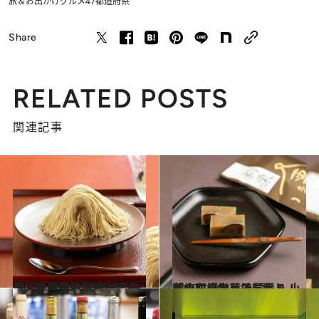
旅＆お出かけ
グルメ
47都道府県
Share
RELATED POSTS
関連記事
2022.10.5
栗好きの聖地、小布施を旅する「小布施堂本店」へ、栗菓子の 最高峰「朱雀」を食べに行く
旅＆お出かけ
2022.10.6
秋の口福をお持ち帰り！ 「小布施堂」で買える 小布施栗のお菓子5選
旅＆お出かけ