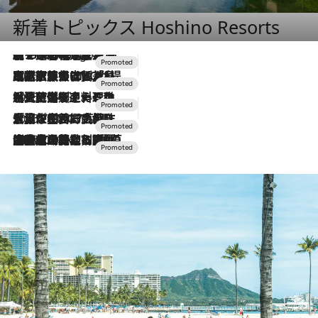
新着トピックス Hoshino Resorts
【トンボの足水浴】ヒノキの香りに包まれて涼感マックス！約13℃の湧水かけ流しを避暑地「星野温泉 トンボの湯」で体験
2 Hours Ago
2026.7.31
【ホテル帰省】という選択肢をOMOが提案。家族とほどよい距離を保つには「昼は実家、夜は気兼ねなくホテルで！」
2026.7.24
【夏限定ディナーコース】旬を迎える稚鮎や花ズッキーニなどをイタリア・トスカーナの郷土料理の手法で満喫！
2026.7.17
「土佐和ハーブかき氷」がOMO7高知に登場！生姜、山椒、大葉など目にも舌にも涼を呼ぶ郷土の味
2026.7.10
NEW OPEN！【界 草津】名湯の地に誕生。趣の異なる2種の温泉と上州ならではの会席・蕎麦割烹など美食を味わう究極の癒やし旅