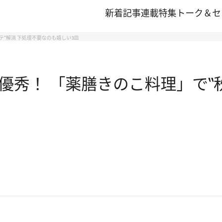
新着記事
連載
特集
トーク＆セ
テ‟解消 下処理不要なのも嬉しい3皿
秀！ 「薬膳きのこ料理」で‟秋