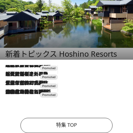
新着トピックス Hoshino Resorts
2026.7.31
【ホテル帰省】という選択肢をOMOが提案。家族とほどよい距離を保つには「昼は実家、夜は気兼ねなくホテルで！」
2026.7.24
【夏限定ディナーコース】旬を迎える稚鮎や花ズッキーニなどをイタリア・トスカーナの郷土料理の手法で満喫！
2026.7.17
「土佐和ハーブかき氷」がOMO7高知に登場！生姜、山椒、大葉など目にも舌にも涼を呼ぶ郷土の味
2026.7.10
NEW OPEN！【界 草津】名湯の地に誕生。趣の異なる2種の温泉と上州ならではの会席・蕎麦割烹など美食を味わう究極の癒やし旅
特集 TOP