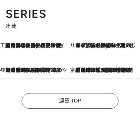
SERIES
連載
工藤まやのおもてなしハワイ
【ハワイ土産】ローカルの絶大な支持で復活！ 絶品の幻クッキー《元ファンの日本人女性が受け継いだ名店》
9 Hours Ago
ハワイ賢者 リサのお気に入りリスト
あの伝説の限定トートも！ リニューアルした「ディーン＆デルーカ ハワイ」で必須のお土産8選
9 Hours Ago
47都道府県の手みやげ ひんやりスイーツで夏を満喫
【三重県】この夏絶対食べたい 冷やしておいしいおやつ3選 お餅×アイスの新感覚スイーツ
9 Hours Ago
齋藤 薫 美容脳ルネサンス
「荷物が増えるほど旅ストレスは増す」美容ジャーナリストがたどり着いた最終結論。“化粧品を劇的に減らす”感動の凝縮美容とは
9 Hours Ago
連載 TOP