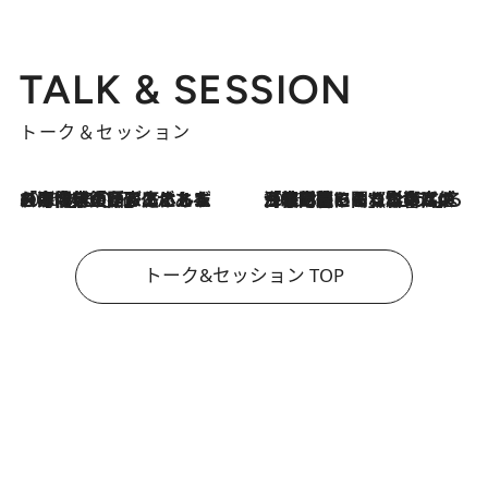
TALK & SESSION
トーク＆セッション
2026.8.3
「今後値上げがあるとすれば…」「リスクがあるのは今年の冬」エネルギー専門家が語る、ホルムズ海峡封鎖が家庭にもたらす“ある心配”
2026.8.3
「住宅建てられない…」「サーチャージ料の高値が続いている」ホルムズ海峡封鎖による影響はいつまで続く？《エネルギー専門家に聞く“どうなる日本の暮らし”》
トーク&セッション TOP