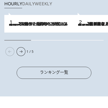
HOURLY
DAILY
WEEKLY
2026.8.5
【阿川佐和子さんの年とる力】なぜ70代で始めた趣味は“こんなに楽しい”のか？ ピアノ、俳句…スランプに陥っても続けられる“ある秘訣”とは
2026.8.5
【なぜ吉沢亮は「気配を消せる」のか？】興行収入208億の『国宝』を経て挑むミュージカル『ディア・エヴァン・ハンセン』。トップ俳優が舞台上でさらけ出した“孤独”とは
1 / 5
ランキング一覧