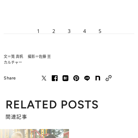
1
2
3
4
5
文＝筧 真帆 撮影＝佐藤 亘
カルチャー
Share
RELATED POSTS
関連記事