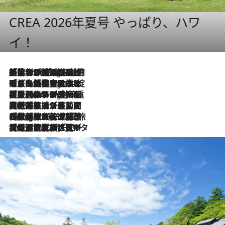
CREA 2026年夏号 やっぱり、ハワ
イ！
「荷物が増えるほど旅ストレスは増す」美容ジャーナリストがたどり着いた最終結論。“化粧品を劇的に減らす”感動の凝縮美容とは
9 Hours Ago
「旅先には金髪ウィッグを持参」日本と同じメイクでは損してる!? 美容ジャーナリストが提案する“掟破りの旅美容”とは
9 Hours Ago
【厳選旅コスメ】「身軽さ＆UV対策重視！」ヘアアーティストshucoが選んだ夏旅ベストコスメを発表【Mサイズジップ】
9 Hours Ago
2026.8.5
【厳選旅コスメ】国内をあちこち移動する河井菜摘が選んだ夏旅ベストコスメ発表！「リラックスアイテムはマスト」【Mサイズジップ】
2026.8.4
【厳選旅コスメ】「紫外線＆乾燥対策しながらメイク感も！」ヘア＆メイクGeorgeが選んだ夏旅ベストコスメを発表！【Mサイズジップ】
2026.8.3
【厳選旅コスメ】「保湿もタイパ重視！」“サウナ好き”タレント清水みさとが愛用する夏旅ベストコスメを発表！【Mサイズジップ】