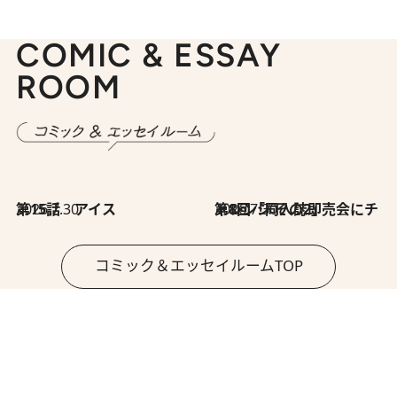
COMIC & ESSAY
ROOM
2026.7.30
第15話 アイス
2026.7.30
第8回「同人誌即売会にチャレンジ その2」
コミック＆エッセイルームTOP