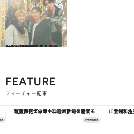
2022.4.11
いつかBTS先輩のような 世界に感動を与える存在に。 《T1419》日本人メンバーの挑戦
カルチャー
FEATURE
フィーチャー記事
「土佐和ハーブかき氷」がOMO7高知に登場！生姜、山椒、大葉など目にも舌にも涼を呼ぶ郷土の味
【銀座で出合う最旬美容】美髪ケアや上質な眠