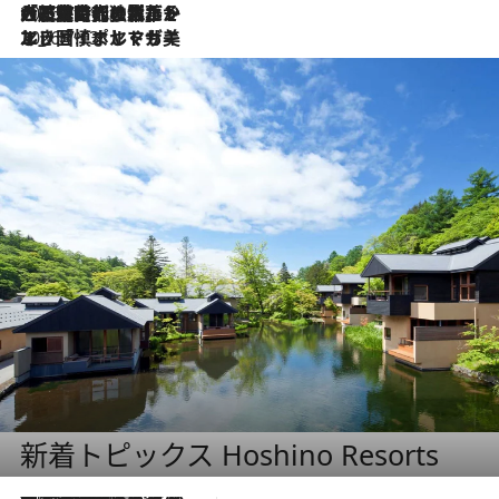
2026.7.21
大航海時代の栄華から、震災、独裁、そして革命へ。ポルトガル・首都リスボンの石畳に刻まれた「歴史の光と影」
2026.7.13
エッセイ・ヤマザキマリ「慎ましくも美しき国 ポルトガル」
新着トピックス Hoshino Resorts
2026.8.7
【トンボの足水浴】ヒノキの香りに包まれて涼感マックス！約13℃の湧水かけ流しを避暑地「星野温泉 トンボの湯」で体験