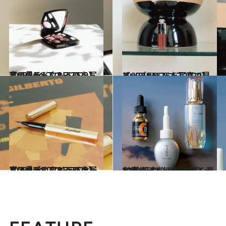
2020.12.8
【CREAベスコス2020】アイシャドウBEST5を写真で見る
ビューティ＆ヘルス
2020.12.9
【CREAベスコス2020】リップBEST5を写真で見る
ビューティ＆ヘルス
2020.12.8
【CREAベスコス2020】マスカラ＆アイライナー＆アイブロウBEST5を写真で見る
ビューティ＆ヘルス
2019.9.30
お疲れデトックスコスメ12選 肌の悩み別に賢く選んで
ビューティ＆ヘルス