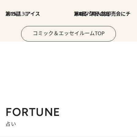
2026.7.30
第15話 アイス
2026.7.30
第8回「同人誌即売会にチャレンジ その2」
コミック＆エッセイルームTOP
FORTUNE
占い