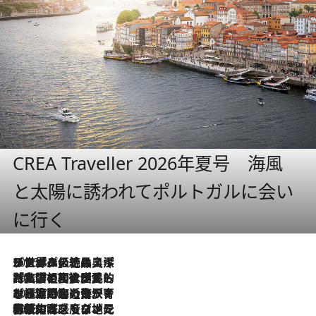
CREA Traveller 2026年夏号 海風
と太陽に誘われてポルトガルに会い
に行く
2026.8.8
リスボンの絶品スイーツ「パステル・デ・ナタ」とは？ポルトガル伝統の奥深い世界へ
2026.7.27
「私の祖国はポルトガル語です」国民的詩人フェルナンド・ペソアと、彼が愛した文学の街を歩く
2026.7.26
ポルトガル近海が育む極上の海の幸。キリリと冷えた白ワインと愉しむ、シーフード専門店の贅沢
2026.7.22
伝統の味をモダンに昇華。高感度な地元客が集う、リスボンの最旬ガストロノミー