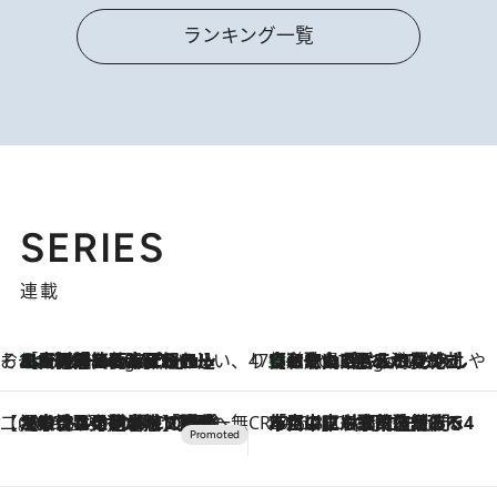
ランキング一覧
SERIES
連載
そおだよおこの関西おいしい、おやつ紀行
［大阪府箕面市］一皿一皿目の前で仕上げられる、料理を巧みに組み込んだアシェットデセールコース「ミチル アシェット デセール（Michiru assiette dessert）」
7 Hours Ago
47都道府県の手みやげ ひんやりスイーツで夏を満喫
【和歌山県】この夏絶対食べたい 冷やしておいしいおやつ3選 みかんがごろっと丸ごと入ったジュレ
7 Hours Ago
【CREA×星野リゾート】唯一無二。癒しと発見が待つ場所へ
2026.8.7
【トンボの足水浴】ヒノキの香りに包まれて涼感マックス！約13℃の湧水かけ流しを避暑地「星野温泉 トンボの湯」で体験
CREA'S CHOICE
2026.8.7
「立川にも歌舞伎があるんだよ」 片岡仁左衛門・市川中車ら豪華座組みで4年目の立川立飛歌舞伎へ