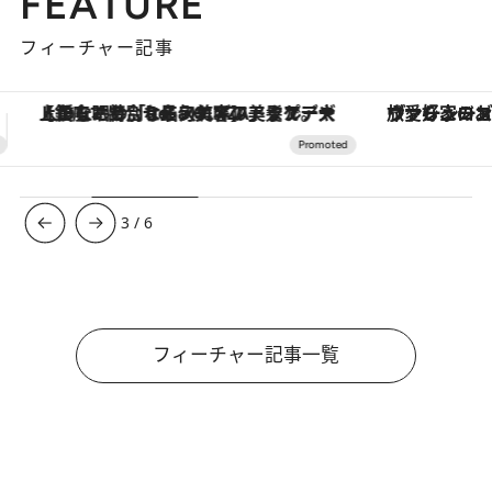
FEATURE
フィーチャー記事
ヴァシュロン・コンスタンタン「オーヴァーシーズ・オートマティック」。旅愛好家のお気に入りコレクションから、ジェンダーレスな新作が登場
【夏限定ディナーコース】旬を迎
3
/
6
フィーチャー記事一覧