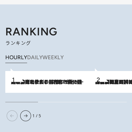
RANKING
ランキング
HOURLY
DAILY
WEEKLY
2026.8.3
《「文士の子ども被害者の会」発足！》阿川佐和子（72）が語る遠藤周作に北杜夫、劇作家・矢代静一の子どもたちの“文豪プライベート事件簿”
2026.8.8
「最後に見られてよかった」上野動物園の東園パンダ舎が解体前に特別公開。8月16日まで延長されたパネル展と共に辿る“半世紀”のパンダ飼育《解体工事の図面あり》
1 / 5