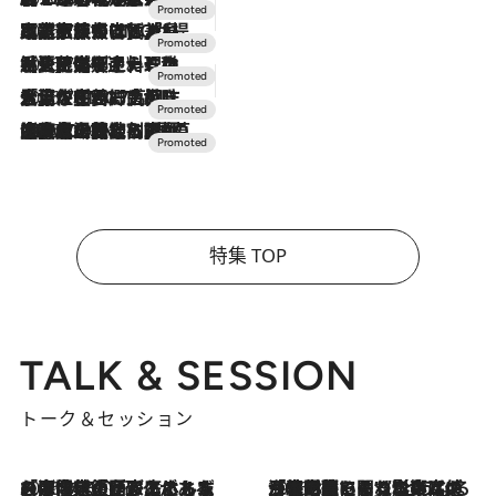
2026.7.31
【ホテル帰省】という選択肢をOMOが提案。家族とほどよい距離を保つには「昼は実家、夜は気兼ねなくホテルで！」
2026.7.24
【夏限定ディナーコース】旬を迎える稚鮎や花ズッキーニなどをイタリア・トスカーナの郷土料理の手法で満喫！
2026.7.17
「土佐和ハーブかき氷」がOMO7高知に登場！生姜、山椒、大葉など目にも舌にも涼を呼ぶ郷土の味
2026.7.10
NEW OPEN！【界 草津】名湯の地に誕生。趣の異なる2種の温泉と上州ならではの会席・蕎麦割烹など美食を味わう究極の癒やし旅
特集 TOP
TALK & SESSION
トーク＆セッション
2026.8.3
「今後値上げがあるとすれば…」「リスクがあるのは今年の冬」エネルギー専門家が語る、ホルムズ海峡封鎖が家庭にもたらす“ある心配”
2026.8.3
「住宅建てられない…」「サーチャージ料の高値が続いている」ホルムズ海峡封鎖による影響はいつまで続く？《エネルギー専門家に聞く“どうなる日本の暮らし”》