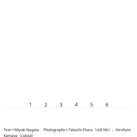
1
2
3
4
5
6
Text＝Miyuki Nagata Photographs＝Takashi Ehara〈still life〉、Hirofumi
Kamaya〈cutout〉