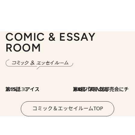
COMIC & ESSAY
ROOM
2026.7.30
第15話 アイス
2026.7.30
第8回「同人誌即売会にチャレンジ その2」
コミック＆エッセイルームTOP