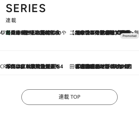
SERIES
連載
47都道府県の手みやげ ひんやりスイーツで夏を満喫
【兵庫県】この夏絶対食べたい 冷やしておいしいおやつ3選 淡路島の恵みをジェラートに集約
2026.8.8
【CREA×星野リゾート】唯一無二。癒しと発見が待つ場所へ
2026.8.7
【トンボの足水浴】ヒノキの香りに包まれて涼感マックス！約13℃の湧水かけ流しを避暑地「星野温泉 トンボの湯」で体験
CREA'S CHOICE
2026.8.7
「立川にも歌舞伎があるんだよ」 片岡仁左衛門・市川中車ら豪華座組みで4年目の立川立飛歌舞伎へ
田中稲の勝手に再ブーム
2026.8.7
「湘南乃風に憧れて」観客大盛上がりの“タオル回し”に、ラッパー顔負けの高速歌唱まで…さだまさし（74）のアグレッシブすぎる現在地
連載 TOP