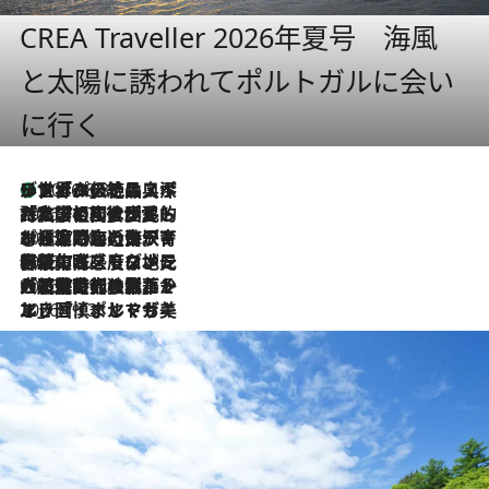
CREA Traveller 2026年夏号 海風
と太陽に誘われてポルトガルに会い
に行く
リスボンの絶品スイーツ「パステル・デ・ナタ」とは？ポルトガル伝統の奥深い世界へ
2026.8.8
2026.7.27
「私の祖国はポルトガル語です」国民的詩人フェルナンド・ペソアと、彼が愛した文学の街を歩く
2026.7.26
ポルトガル近海が育む極上の海の幸。キリリと冷えた白ワインと愉しむ、シーフード専門店の贅沢
2026.7.22
伝統の味をモダンに昇華。高感度な地元客が集う、リスボンの最旬ガストロノミー
2026.7.21
大航海時代の栄華から、震災、独裁、そして革命へ。ポルトガル・首都リスボンの石畳に刻まれた「歴史の光と影」
2026.7.13
エッセイ・ヤマザキマリ「慎ましくも美しき国 ポルトガル」