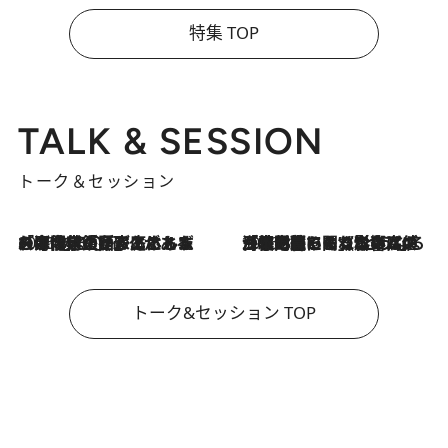
特集 TOP
TALK & SESSION
トーク＆セッション
2026.8.3
「今後値上げがあるとすれば…」「リスクがあるのは今年の冬」エネルギー専門家が語る、ホルムズ海峡封鎖が家庭にもたらす“ある心配”
2026.8.3
「住宅建てられない…」「サーチャージ料の高値が続いている」ホルムズ海峡封鎖による影響はいつまで続く？《エネルギー専門家に聞く“どうなる日本の暮らし”》
トーク&セッション TOP