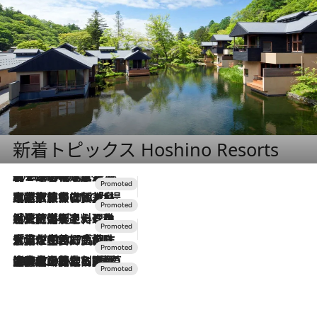
新着トピックス Hoshino Resorts
2026.8.7
【トンボの足水浴】ヒノキの香りに包まれて涼感マックス！約13℃の湧水かけ流しを避暑地「星野温泉 トンボの湯」で体験
2026.7.31
【ホテル帰省】という選択肢をOMOが提案。家族とほどよい距離を保つには「昼は実家、夜は気兼ねなくホテルで！」
2026.7.24
【夏限定ディナーコース】旬を迎える稚鮎や花ズッキーニなどをイタリア・トスカーナの郷土料理の手法で満喫！
2026.7.17
「土佐和ハーブかき氷」がOMO7高知に登場！生姜、山椒、大葉など目にも舌にも涼を呼ぶ郷土の味
2026.7.10
NEW OPEN！【界 草津】名湯の地に誕生。趣の異なる2種の温泉と上州ならではの会席・蕎麦割烹など美食を味わう究極の癒やし旅