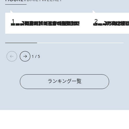
「最後に見られてよかった」上野動物園の東園パンダ舎が解体前に特別公開。8月16日まで延長されたパネル展と共に辿る“半世紀”のパンダ飼育《解体工事の図面あり》
2026.8.8
2026.8.7
「湘南乃風に憧れて」観客大盛上がりの“タオル回し”に、ラッパー顔負けの高速歌唱まで…さだまさし（74）のアグレッシブすぎる現在地
1 / 5
ランキング一覧