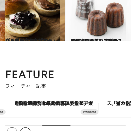
2020.8.10
パン愛が高まる「おとも」たち おいしいジャムやバターもお忘れなく
グルメ
2020.8.10
取り寄せ可！カルディコーヒーファーム 家飲み＆スイーツの美味アイテム10選
グルメ
FEATURE
フィーチャー記事
【銀座で出合う最旬美容】美髪ケアや上質な眠り…セルフケアのアップデートから、特別な名入れギフトまで。大人のための「ReFa GINZA」クルーズ