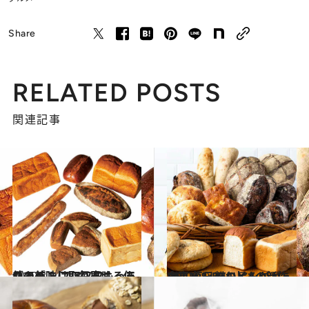
Share
RELATED POSTS
関連記事
2020.8.8
このパンは取り寄せる価値あり！ フワフワもっちりで美味しい毎日に
グルメ
2020.9.9
DEAN & DELUCAの新作食事パン 粉の旨みがギュッ！ 毎日のおともに♡
グルメ