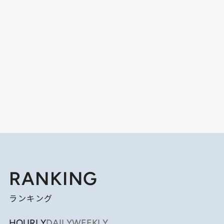
RANKING
ランキング
HOURLY
DAILY
WEEKLY