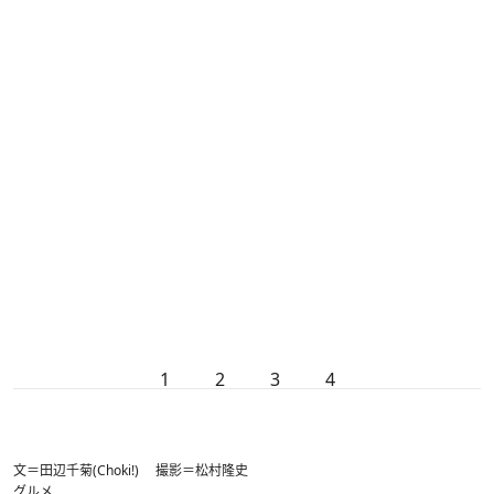
1
2
3
4
文＝田辺千菊(Choki!) 撮影＝松村隆史
グルメ