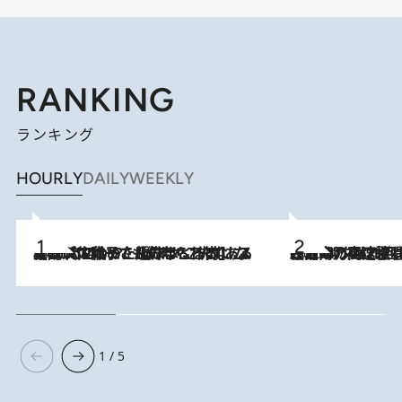
RANKING
ランキング
HOURLY
DAILY
WEEKLY
2026.8.5
【阿川佐和子さんの年とる力】なぜ70代で始めた趣味は“こんなに楽しい”のか？ ピアノ、俳句…スランプに陥っても続けられる“ある秘訣”とは
2026.8.7
「湘南乃風に憧れて」観客大盛上がりの“タオル回し”に、ラッパー顔負けの高速歌唱まで…さだまさし（74）のアグレッシブすぎる現在地
1 / 5