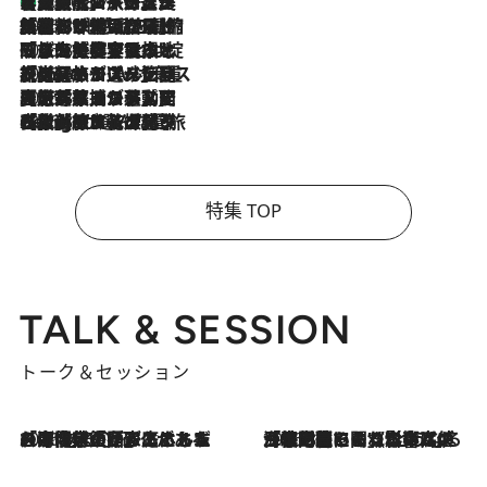
【厳選旅コスメ】「多機能アイテムがメイン！」旅好き美容エディターが選んだ夏旅ベストコスメを発表【Mサイズジップ】
2026.8.7
2026.8.6
「荷物が増えるほど旅ストレスは増す」美容ジャーナリストがたどり着いた最終結論。“化粧品を劇的に減らす”感動の凝縮美容とは
2026.8.6
「旅先には金髪ウィッグを持参」日本と同じメイクでは損してる!? 美容ジャーナリストが提案する“掟破りの旅美容”とは
2026.8.6
【厳選旅コスメ】「身軽さ＆UV対策重視！」ヘアアーティストshucoが選んだ夏旅ベストコスメを発表【Mサイズジップ】
2026.8.5
【厳選旅コスメ】国内をあちこち移動する河井菜摘が選んだ夏旅ベストコスメ発表！「リラックスアイテムはマスト」【Mサイズジップ】
2026.8.4
【厳選旅コスメ】「紫外線＆乾燥対策しながらメイク感も！」ヘア＆メイクGeorgeが選んだ夏旅ベストコスメを発表！【Mサイズジップ】
特集 TOP
TALK & SESSION
トーク＆セッション
2026.8.3
「今後値上げがあるとすれば…」「リスクがあるのは今年の冬」エネルギー専門家が語る、ホルムズ海峡封鎖が家庭にもたらす“ある心配”
2026.8.3
「住宅建てられない…」「サーチャージ料の高値が続いている」ホルムズ海峡封鎖による影響はいつまで続く？《エネルギー専門家に聞く“どうなる日本の暮らし”》