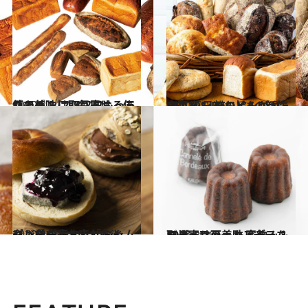
2020.8.8
このパンは取り寄せる価値あり！ フワフワもっちりで美味しい毎日に
グルメ
2020.9.9
DEAN & DELUCAの新作食事パン 粉の旨みがギュッ！ 毎日のおともに♡
グルメ
2020.8.10
パン愛が高まる「おとも」たち おいしいジャムやバターもお忘れなく
グルメ
2020.8.10
取り寄せ可！カルディコーヒーファーム 家飲み＆スイーツの美味アイテム10選
グルメ