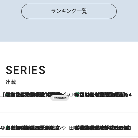
ランキング一覧
SERIES
連載
【CREA×星野リゾート】唯一無二。癒しと発見が待つ場所へ
【トンボの足水浴】ヒノキの香りに包まれて涼感マックス！約13℃の湧水かけ流しを避暑地「星野温泉 トンボの湯」で体験
2026.8.7
CREA'S CHOICE
「立川にも歌舞伎があるんだよ」 片岡仁左衛門・市川中車ら豪華座組みで4年目の立川立飛歌舞伎へ
2026.8.7
47都道府県の手みやげ ひんやりスイーツで夏を満喫
【京都府】この夏絶対食べたい 冷やしておいしいおやつ3選 ひと口目から心を掴む新緑のテリーヌ
2026.8.7
田中稲の勝手に再ブーム
2026.8.7
「湘南乃風に憧れて」観客大盛上がりの“タオル回し”に、ラッパー顔負けの高速歌唱まで…さだまさし（74）のアグレッシブすぎる現在地