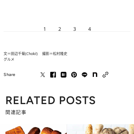
1
2
3
4
文＝田辺千菊(Choki!) 撮影＝松村隆史
グルメ
Share
RELATED POSTS
関連記事