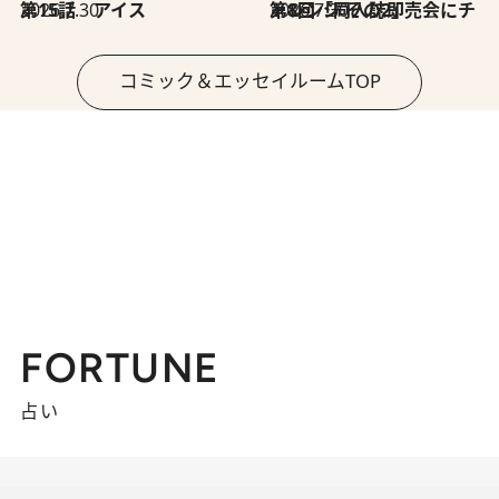
2026.7.30
第15話 アイス
2026.7.30
第8回「同人誌即売会にチャレンジ その2」
コミック＆エッセイルームTOP
FORTUNE
占い