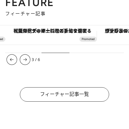
FEATURE
フィーチャー記事
【夏限定ディナーコース】旬を迎える稚鮎や花ズッキーニなどをイタリア・トスカーナの郷土料理の手法で満喫！
ヴァシュロン・コンスタンタン
3
/
6
フィーチャー記事一覧