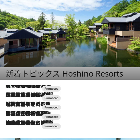
新着トピックス Hoshino Resorts
【トンボの足水浴】ヒノキの香りに包まれて涼感マックス！約13℃の湧水かけ流しを避暑地「星野温泉 トンボの湯」で体験
2026.8.7
2026.7.31
【ホテル帰省】という選択肢をOMOが提案。家族とほどよい距離を保つには「昼は実家、夜は気兼ねなくホテルで！」
2026.7.24
【夏限定ディナーコース】旬を迎える稚鮎や花ズッキーニなどをイタリア・トスカーナの郷土料理の手法で満喫！
2026.7.17
「土佐和ハーブかき氷」がOMO7高知に登場！生姜、山椒、大葉など目にも舌にも涼を呼ぶ郷土の味
2026.7.10
NEW OPEN！【界 草津】名湯の地に誕生。趣の異なる2種の温泉と上州ならではの会席・蕎麦割烹など美食を味わう究極の癒やし旅