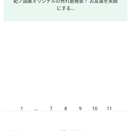
紀ノ国屋オリジナルの売れ筋発表！ お友達を笑顔
にする...
1
...
7
8
9
10
11