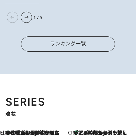
1 / 5
ランキング一覧
SERIES
連載
ビューティいいもの集め EDITORS' BEST
35℃超えの日の夜、枕にひと吹き！ BAUMのルームスプレーが、ひのきの香りで心まで解きほぐす
6 Hours Ago
CREA'S CHOICE
「眠る時刻をセットする」——眠りの前を整える、バルミューダの新しいアプローチ
6 Hours Ago