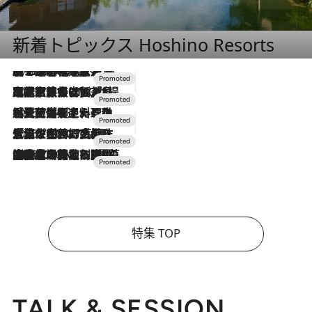
新着トピックス Hoshino Resorts
2026.8.7
【トンボの足水浴】ヒノキの香りに包まれて涼感マックス！約13℃の湧水かけ流しを避暑地「星野温泉 トンボの湯」で体験
2026.7.31
【ホテル帰省】という選択肢をOMOが提案。家族とほどよい距離を保つには「昼は実家、夜は気兼ねなくホテルで！」
2026.7.24
【夏限定ディナーコース】旬を迎える稚鮎や花ズッキーニなどをイタリア・トスカーナの郷土料理の手法で満喫！
2026.7.17
「土佐和ハーブかき氷」がOMO7高知に登場！生姜、山椒、大葉など目にも舌にも涼を呼ぶ郷土の味
2026.7.10
NEW OPEN！【界 草津】名湯の地に誕生。趣の異なる2種の温泉と上州ならではの会席・蕎麦割烹など美食を味わう究極の癒やし旅
特集 TOP
TALK & SESSION