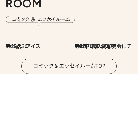
ROOM
2026.7.30
第15話 アイス
2026.7.30
第8回「同人誌即売会にチャレンジ その2」
コミック＆エッセイルームTOP