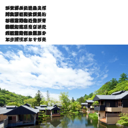
2026.8.8
リスボンの絶品スイーツ「パステル・デ・ナタ」とは？ポルトガル伝統の奥深い世界へ
2026.7.27
「私の祖国はポルトガル語です」国民的詩人フェルナンド・ペソアと、彼が愛した文学の街を歩く
2026.7.26
ポルトガル近海が育む極上の海の幸。キリリと冷えた白ワインと愉しむ、シーフード専門店の贅沢
2026.7.22
伝統の味をモダンに昇華。高感度な地元客が集う、リスボンの最旬ガストロノミー
2026.7.21
大航海時代の栄華から、震災、独裁、そして革命へ。ポルトガル・首都リスボンの石畳に刻まれた「歴史の光と影」
2026.7.13
エッセイ・ヤマザキマリ「慎ましくも美しき国 ポルトガル」