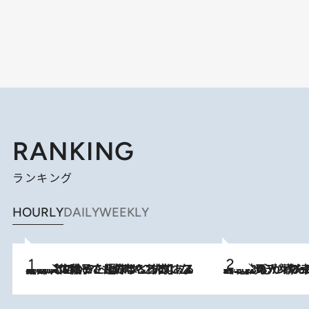
RANKING
ランキング
HOURLY
DAILY
WEEKLY
2026.8.5
【阿川佐和子さんの年とる力】なぜ70代で始めた趣味は“こんなに楽しい”のか？ ピアノ、俳句…スランプに陥っても続けられる“ある秘訣”とは
2026.8.8
《北欧の人々の幸福度が高いのは…》元デンマーク親善大使が出会った“心が満たされる暮らし”「いいかげんにヒュッゲしなさい！」