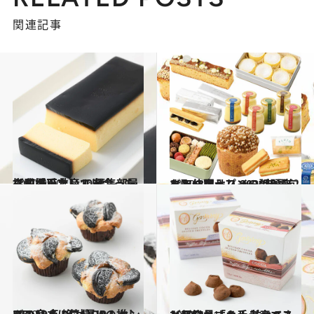
関連記事
2020.9.20
【成城石井】で出合ったら即買いたい！ 編集部員指名の手土産10選
グルメ
2020.8.5
ニューオープンの話題店まで仲間入り 2020年最旬お取り寄せスイーツ9選♡
グルメ