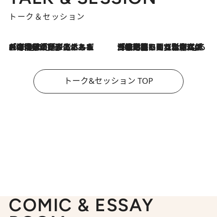
トーク＆セッション
2026.8.3
「今後値上げがあるとすれば…」「リスクがあるのは今年の冬」エネルギー専門家が語る、ホルムズ海峡封鎖が家庭にもたらす“ある心配”
2026.8.3
「住宅建てられない…」「サーチャージ料の高値が続いている」ホルムズ海峡封鎖による影響はいつまで続く？《エネルギー専門家に聞く“どうなる日本の暮らし”》
トーク&セッション TOP
COMIC & ESSAY