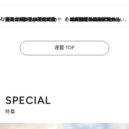
47都道府県の手みやげ ひんやりスイーツで夏を満喫
【岡山県】この夏絶対食べたい 冷やしておいしいおやつ3選 フルーツが主役のプリンやアイスが勢揃い
6 Hours Ago
そおだよおこの関西おいしい、おやつ紀行
2026.8.9
［大阪府箕面市］一皿一皿目の前で仕上げられる、料理を巧みに組み込んだアシェットデセールコース「ミチル アシェット デセール（Michiru assiette dessert）」
連載 TOP
SPECIAL
特集