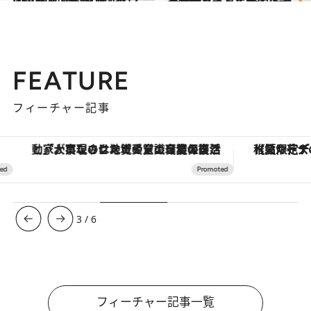
2020.8.7
DEAN ＆ DELUCAの推しメン10点 絶対買い！センスの良さに気分UP
グルメ
2020.2.21
一目惚れ「カルディコーヒーファーム」 訪れるたび新発見する手土産ベスト10
グルメ
FEATURE
フィーチャー記事
「大事なのは地域の意識を変えること」。ロレックス賞受賞の自然保護活動家が実現させたナイジェリアの自然環境の復活
【夏限定ディナーコース】旬を迎
3
/
6
フィーチャー記事一覧