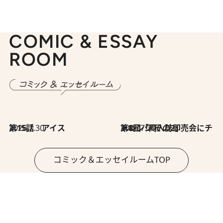
COMIC & ESSAY
ROOM
2026.7.30
第15話 アイス
2026.7.30
第8回「同人誌即売会にチャレンジ その2」
コミック＆エッセイルームTOP