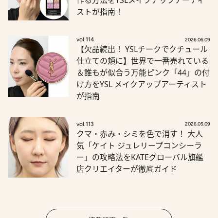
ストが指南！
vol.114
2026.06.09
【欠品続出！ YSLチークでクチュール
仕立ての頬に】世界で一番売れている
＆誰もが似合う万能ピンク「44」の付
け方をYSL メイクアップアーティスト
が指南
vol.113
2026.05.09
クマ・赤み・シミを色で消す！ 大人
気「ケイト ジュレリープコンシーラ
ー」の攻略法をKATEグローバル旗艦
店クリエイターが徹底ガイド