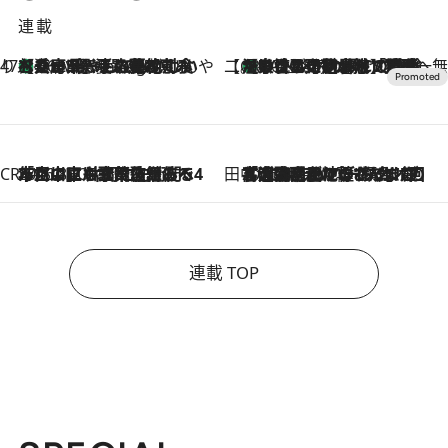
連載
47都道府県の手みやげ ひんやりスイーツで夏を満喫
【兵庫県】この夏絶対食べたい 冷やしておいしいおやつ3選 淡路島の恵みをジェラートに集約
46 Minutes Ago
【CREA×星野リゾート】唯一無二。癒しと発見が待つ場所へ
【トンボの足水浴】ヒノキの香りに包まれて涼感マックス！約13℃の湧水かけ流しを避暑地「星野温泉 トンボの湯」で体験
2026.8.7
CREA'S CHOICE
2026.8.7
「立川にも歌舞伎があるんだよ」 片岡仁左衛門・市川中車ら豪華座組みで4年目の立川立飛歌舞伎へ
田中稲の勝手に再ブーム
2026.8.7
「湘南乃風に憧れて」観客大盛上がりの“タオル回し”に、ラッパー顔負けの高速歌唱まで…さだまさし（74）のアグレッシブすぎる現在地
連載 TOP