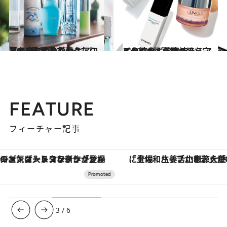
2019.7.3
夏のひんやり鎮静ケアコスメ4選 猛暑でぐったりした夜に使いたい！
ビューティ＆ヘルス
2019.7.2
ベタつかず保湿できるアイテム6選 夏場の肌を守る化粧水＆美容液
ビューティ＆ヘルス
FEATURE
フィーチャー記事
「土佐和ハーブかき氷」がOMO7高知に登場！生姜、山椒、大葉など目にも舌にも涼を呼ぶ郷土の味
【夏限定ディナーコース】旬を迎
3
/
6