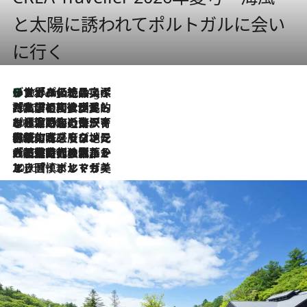
と太陽に誘われてポルトガルに会い
に行く
リスボンの絶品スイーツ「パステル・デ・ナタ」とは？ポルトガル伝統の奥深い世界へ
46 Minutes Ago
2026.7.27
「私の祖国はポルトガル語です」国民的詩人フェルナンド・ペソアと、彼が愛した文学の街を歩く
2026.7.26
ポルトガル近海が育む極上の海の幸。キリリと冷えた白ワインと愉しむ、シーフード専門店の贅沢
2026.7.22
伝統の味をモダンに昇華。高感度な地元客が集う、リスボンの最旬ガストロノミー
2026.7.21
大航海時代の栄華から、震災、独裁、そして革命へ。ポルトガル・首都リスボンの石畳に刻まれた「歴史の光と影」
2026.7.13
エッセイ・ヤマザキマリ「慎ましくも美しき国 ポルトガル」