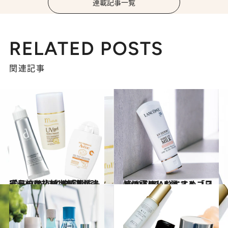
連載記事一覧
RELATED POSTS
関連記事
2019.7.13
「日焼け止めは刺激が強そう」を払拭 敏感肌でも安心のUVアイテム3選
ビューティ＆ヘルス
2019.5.31
この夏ほしいベストコスメ(2) CREAおすすめ「日焼け止め」5選
ビューティ＆ヘルス