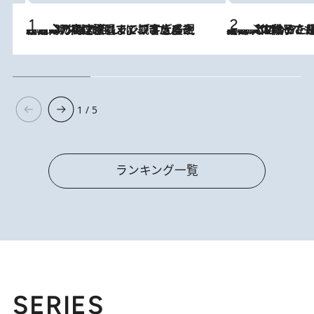
2026.8.7
「湘南乃風に憧れて」観客大盛上がりの“タオル回し”に、ラッパー顔負けの高速歌唱まで…さだまさし（74）のアグレッシブすぎる現在地
2026.8.5
【阿川佐和子さんの年とる力】なぜ70代で始めた趣味は“こんなに楽しい”のか？ ピアノ、俳句…スランプに陥っても続けられる“ある秘訣”とは
1 / 5
ランキング一覧
SERIES