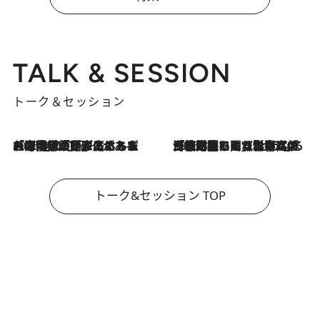
TALK & SESSION
トーク＆セッション
2026.8.3
「今後値上げがあるとすれば…」「リスクがあるのは今年の冬」エネルギー専門家が語る、ホルムズ海峡封鎖が家庭にもたらす“ある心配”
2026.8.3
「住宅建てられない…」「サーチャージ料の高値が続いている」ホルムズ海峡封鎖による影響はいつまで続く？《エネルギー専門家に聞く“どうなる日本の暮らし”》
トーク&セッション TOP