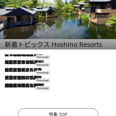
新着トピックス Hoshino Resorts
【トンボの足水浴】ヒノキの香りに包まれて涼感マックス！約13℃の湧水かけ流しを避暑地「星野温泉 トンボの湯」で体験
2026.8.7
2026.7.31
【ホテル帰省】という選択肢をOMOが提案。家族とほどよい距離を保つには「昼は実家、夜は気兼ねなくホテルで！」
2026.7.24
【夏限定ディナーコース】旬を迎える稚鮎や花ズッキーニなどをイタリア・トスカーナの郷土料理の手法で満喫！
2026.7.17
「土佐和ハーブかき氷」がOMO7高知に登場！生姜、山椒、大葉など目にも舌にも涼を呼ぶ郷土の味
2026.7.10
NEW OPEN！【界 草津】名湯の地に誕生。趣の異なる2種の温泉と上州ならではの会席・蕎麦割烹など美食を味わう究極の癒やし旅
特集 TOP