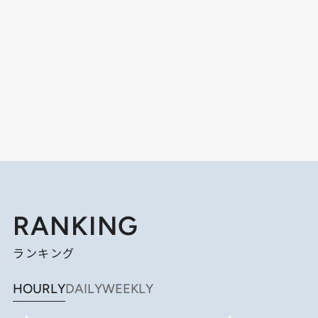
RANKING
ランキング
HOURLY
DAILY
WEEKLY