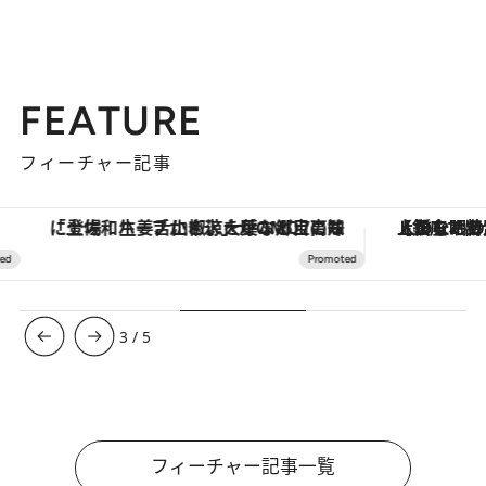
FEATURE
フィーチャー記事
「土佐和ハーブかき氷」がOMO7高知に登場！生姜、山椒、大葉など目にも舌にも涼を呼ぶ郷土の味
【銀座で出合う最旬美容】美髪ケアや上質な眠
3
/
5
フィーチャー記事一覧