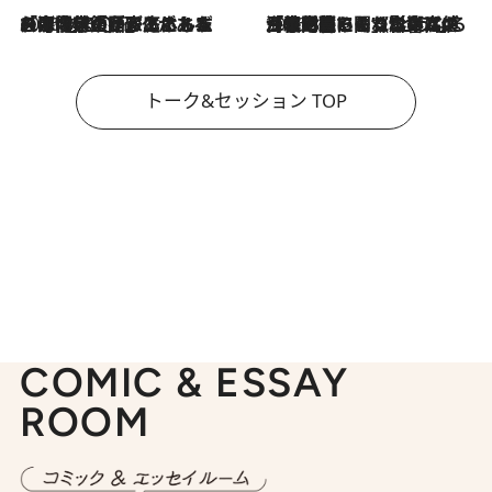
2026.8.3
「今後値上げがあるとすれば…」「リスクがあるのは今年の冬」エネルギー専門家が語る、ホルムズ海峡封鎖が家庭にもたらす“ある心配”
2026.8.3
「住宅建てられない…」「サーチャージ料の高値が続いている」ホルムズ海峡封鎖による影響はいつまで続く？《エネルギー専門家に聞く“どうなる日本の暮らし”》
トーク&セッション TOP
COMIC & ESSAY
ROOM