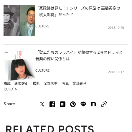
「家政婦は見た！」シリーズの原型は 高橋英樹の
「桃太郎侍」だった？
CULTURE
2018.10.20
「聖母たちのララバイ」が象徴する 2時間ドラマと
音楽の深い関係とは
CULTURE
2018.10.17
構成＝速水健朗 撮影＝深野未季 写真＝文藝春秋
カルチャー
Share
RELATED POSTS