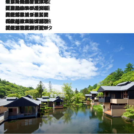
「旅先には金髪ウィッグを持参」日本と同じメイクでは損してる!? 美容ジャーナリストが提案する“掟破りの旅美容”とは
2026.8.6
【厳選旅コスメ】「身軽さ＆UV対策重視！」ヘアアーティストshucoが選んだ夏旅ベストコスメを発表【Mサイズジップ】
2026.8.6
2026.8.5
【厳選旅コスメ】国内をあちこち移動する河井菜摘が選んだ夏旅ベストコスメ発表！「リラックスアイテムはマスト」【Mサイズジップ】
2026.8.4
【厳選旅コスメ】「紫外線＆乾燥対策しながらメイク感も！」ヘア＆メイクGeorgeが選んだ夏旅ベストコスメを発表！【Mサイズジップ】
2026.8.3
【厳選旅コスメ】「保湿もタイパ重視！」“サウナ好き”タレント清水みさとが愛用する夏旅ベストコスメを発表！【Mサイズジップ】