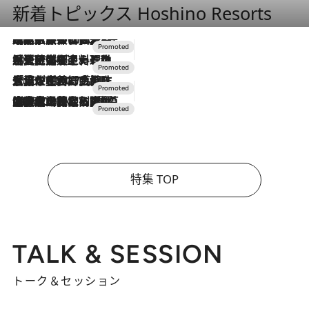
新着トピックス Hoshino Resorts
2026.7.31
【ホテル帰省】という選択肢をOMOが提案。家族とほどよい距離を保つには「昼は実家、夜は気兼ねなくホテルで！」
2026.7.24
【夏限定ディナーコース】旬を迎える稚鮎や花ズッキーニなどをイタリア・トスカーナの郷土料理の手法で満喫！
2026.7.17
「土佐和ハーブかき氷」がOMO7高知に登場！生姜、山椒、大葉など目にも舌にも涼を呼ぶ郷土の味
2026.7.10
NEW OPEN！【界 草津】名湯の地に誕生。趣の異なる2種の温泉と上州ならではの会席・蕎麦割烹など美食を味わう究極の癒やし旅
特集 TOP
TALK & SESSION
トーク＆セッション