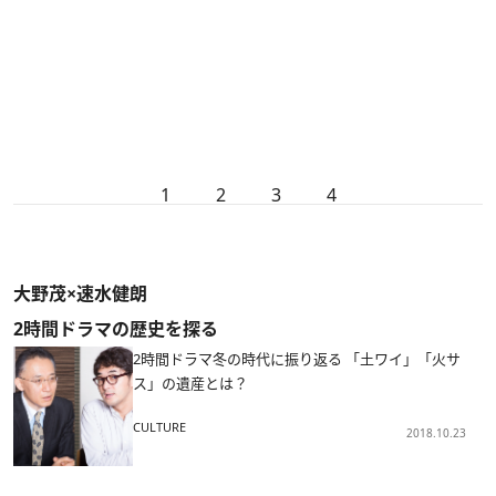
1
2
3
4
大野茂×速水健朗
2時間ドラマの歴史を探る
2時間ドラマ冬の時代に振り返る 「土ワイ」「火サ
ス」の遺産とは？
CULTURE
2018.10.23