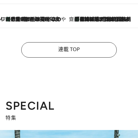
47都道府県の手みやげ ひんやりスイーツで夏を満喫
【三重県】この夏絶対食べたい 冷やしておいしいおやつ3選 お餅×アイスの新感覚スイーツ
2026.8.6
齋藤 薫 美容脳ルネサンス
「荷物が増えるほど旅ストレスは増す」美容ジャーナリストがたどり着いた最終結論。“化粧品を劇的に減らす”感動の凝縮美容とは
2026.8.6
連載 TOP
SPECIAL
特集