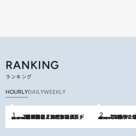
RANKING
ランキング
HOURLY
DAILY
WEEKLY
2026.8.5
【なぜ吉沢亮は「気配を消せる」のか？】興行収入208億の『国宝』を経て挑むミュージカル『ディア・エヴァン・ハンセン』。トップ俳優が舞台上でさらけ出した“孤独”とは
2026.8.5
【阿川佐和子さんの年とる力】なぜ70代で始めた趣味は“こんなに楽しい”のか？ ピアノ、俳句…スランプに陥っても続けられる“ある秘訣”とは