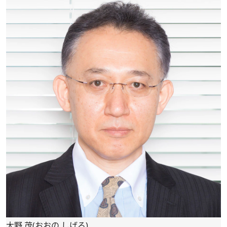
大野 茂(おおの しげる)