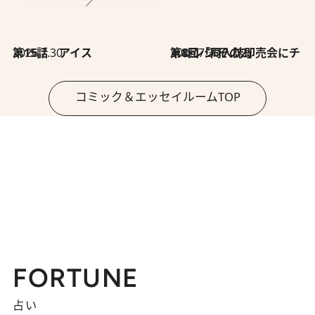
2026.7.30
第15話 アイス
2026.7.30
第8回「同人誌即売会にチャレンジ その2」
コミック＆エッセイルームTOP
FORTUNE
占い