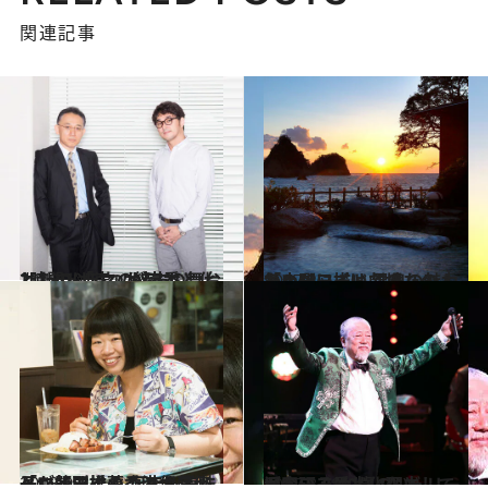
関連記事
2018.10.11
2時間ドラマの結末の舞台として 「崖」が定番と化したのはいつから？
カルチャー
2017.2.2
「土曜ワイド劇場」の人気シリーズは 温泉の魅力をいかに描いてきたのか？
カルチャー
2018.9.9
「マイマイ」こと伊藤修子が熱烈推薦 何でも美味しい飯田橋の香港カフェへ
グルメ
2017.8.28
沢田研二は劣化などしていない！ 69歳のジュリーが今こそ愛しい理由
カルチャー