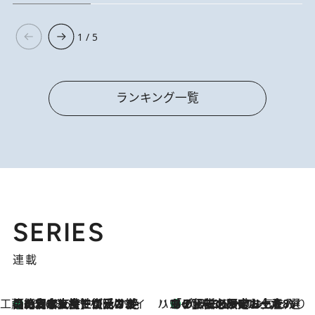
1 / 5
ランキング一覧
SERIES
連載
工藤まやのおもてなしハワイ
【ハワイ土産】ローカルの絶大な支持で復活！ 絶品の幻クッキー《元ファンの日本人女性が受け継いだ名店》
2026.8.6
ハワイ賢者 リサのお気に入りリスト
あの伝説の限定トートも！ リニューアルした「ディーン＆デルーカ ハワイ」で必須のお土産8選
2026.8.6