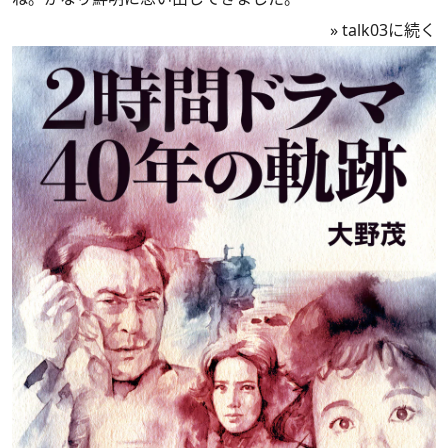
»
talk03に続く