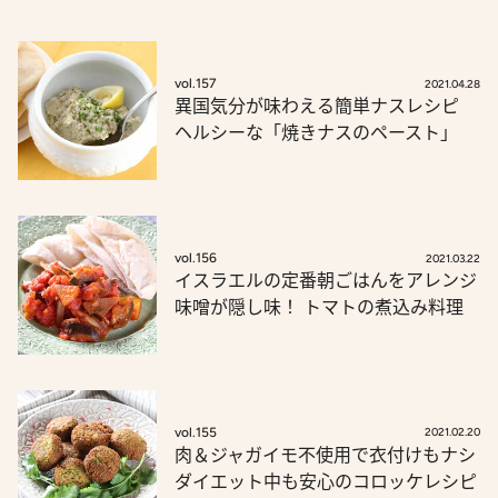
vol.157
2021.04.28
異国気分が味わえる簡単ナスレシピ
ヘルシーな「焼きナスのペースト」
vol.156
2021.03.22
イスラエルの定番朝ごはんをアレンジ
味噌が隠し味！ トマトの煮込み料理
vol.155
2021.02.20
肉＆ジャガイモ不使用で衣付けもナシ
ダイエット中も安心のコロッケレシピ