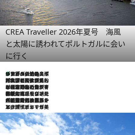
CREA Traveller 2026年夏号 海風
と太陽に誘われてポルトガルに会い
に行く
リスボンの絶品スイーツ「パステル・デ・ナタ」とは？ポルトガル伝統の奥深い世界へ
10 Hours Ago
2026.7.27
「私の祖国はポルトガル語です」国民的詩人フェルナンド・ペソアと、彼が愛した文学の街を歩く
2026.7.26
ポルトガル近海が育む極上の海の幸。キリリと冷えた白ワインと愉しむ、シーフード専門店の贅沢
2026.7.22
伝統の味をモダンに昇華。高感度な地元客が集う、リスボンの最旬ガストロノミー
2026.7.21
大航海時代の栄華から、震災、独裁、そして革命へ。ポルトガル・首都リスボンの石畳に刻まれた「歴史の光と影」
2026.7.13
エッセイ・ヤマザキマリ「慎ましくも美しき国 ポルトガル」