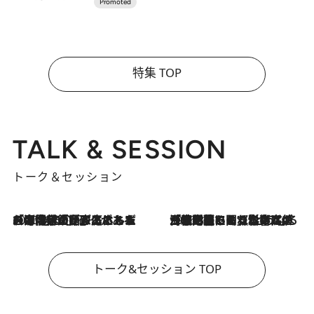
特集 TOP
TALK & SESSION
トーク＆セッション
2026.8.3
「今後値上げがあるとすれば…」「リスクがあるのは今年の冬」エネルギー専門家が語る、ホルムズ海峡封鎖が家庭にもたらす“ある心配”
2026.8.3
「住宅建てられない…」「サーチャージ料の高値が続いている」ホルムズ海峡封鎖による影響はいつまで続く？《エネルギー専門家に聞く“どうなる日本の暮らし”》
トーク&セッション TOP