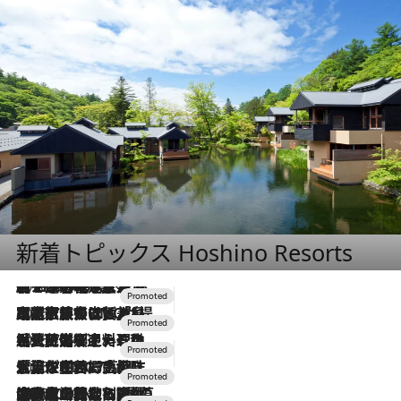
新着トピックス Hoshino Resorts
2026.8.7
【トンボの足水浴】ヒノキの香りに包まれて涼感マックス！約13℃の湧水かけ流しを避暑地「星野温泉 トンボの湯」で体験
2026.7.31
【ホテル帰省】という選択肢をOMOが提案。家族とほどよい距離を保つには「昼は実家、夜は気兼ねなくホテルで！」
2026.7.24
【夏限定ディナーコース】旬を迎える稚鮎や花ズッキーニなどをイタリア・トスカーナの郷土料理の手法で満喫！
2026.7.17
「土佐和ハーブかき氷」がOMO7高知に登場！生姜、山椒、大葉など目にも舌にも涼を呼ぶ郷土の味
2026.7.10
NEW OPEN！【界 草津】名湯の地に誕生。趣の異なる2種の温泉と上州ならではの会席・蕎麦割烹など美食を味わう究極の癒やし旅