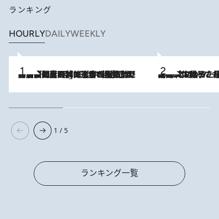
ランキング
HOURLY
DAILY
WEEKLY
「最後に見られてよかった」上野動物園の東園パンダ舎が解体前に特別公開。8月16日まで延長されたパネル展と共に辿る“半世紀”のパンダ飼育《解体工事の図面あり》
11 Hours Ago
2026.8.5
【阿川佐和子さんの年とる力】なぜ70代で始めた趣味は“こんなに楽しい”のか？ ピアノ、俳句…スランプに陥っても続けられる“ある秘訣”とは
1 / 5
ランキング一覧