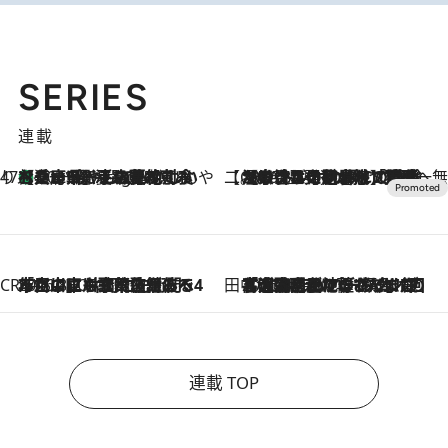
SERIES
連載
47都道府県の手みやげ ひんやりスイーツで夏を満喫
【兵庫県】この夏絶対食べたい 冷やしておいしいおやつ3選 淡路島の恵みをジェラートに集約
10 Hours Ago
【CREA×星野リゾート】唯一無二。癒しと発見が待つ場所へ
2026.8.7
【トンボの足水浴】ヒノキの香りに包まれて涼感マックス！約13℃の湧水かけ流しを避暑地「星野温泉 トンボの湯」で体験
CREA'S CHOICE
2026.8.7
「立川にも歌舞伎があるんだよ」 片岡仁左衛門・市川中車ら豪華座組みで4年目の立川立飛歌舞伎へ
田中稲の勝手に再ブーム
2026.8.7
「湘南乃風に憧れて」観客大盛上がりの“タオル回し”に、ラッパー顔負けの高速歌唱まで…さだまさし（74）のアグレッシブすぎる現在地
連載 TOP