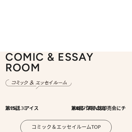
COMIC & ESSAY
ROOM
2026.7.30
第15話 アイス
2026.7.30
第8回「同人誌即売会にチャレンジ その2」
コミック＆エッセイルームTOP