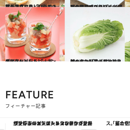
2015.11.17
栄養満点で美しい彩りのブルスケッタ 「ほうれん草」のマクロビレシピ
グルメ
2016.1.29
ひじき味噌が新鮮！ 新感覚の和風パスタ 「カイワレ大根」のマクロビレシピ
グルメ
2015.11.3
チアシードをドレッシングにアレンジ！ 「人参」のマクロビレシピ
グルメ
2016.2.19
旬のおいしさがギュッと詰まった 「ゆるマクロビ」冬の野菜・果物辞典
グルメ
FEATURE
フィーチャー記事
「星のや富士」でデジタルデトックス。冨士信仰の歴史を辿り、心身を調える。
【銀座で出合う最旬美容】美髪ケアや上質な眠