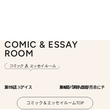
COMIC & ESSAY
ROOM
2026.7.30
第15話 アイス
2026.7.30
第8回「同人誌即売会にチャレンジ その2」
コミック＆エッセイルームTOP