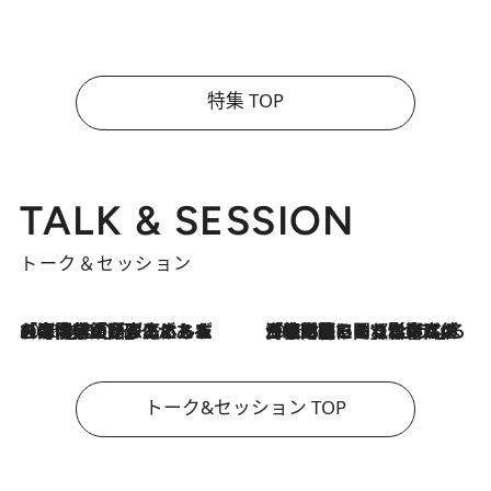
特集 TOP
TALK & SESSION
トーク＆セッション
2026.8.3
「今後値上げがあるとすれば…」「リスクがあるのは今年の冬」エネルギー専門家が語る、ホルムズ海峡封鎖が家庭にもたらす“ある心配”
2026.8.3
「住宅建てられない…」「サーチャージ料の高値が続いている」ホルムズ海峡封鎖による影響はいつまで続く？《エネルギー専門家に聞く“どうなる日本の暮らし”》
トーク&セッション TOP