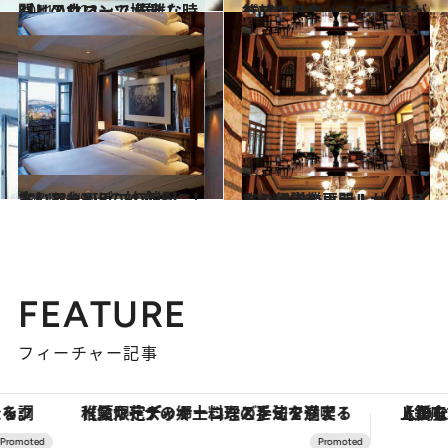
2011.12.23
パリのサロンで 優雅な時間とスウィーツ堪能！
グルメ
2011.11.14
パリにラシーヌの2号店が待望の出店
旅＆お出かけ
2011.8.19
古いアールデコの館が、おしゃれVIPの社交場に！
旅＆お出かけ
2011.8.19
あの伝説のホテルが、4年ぶりに営業再開！
旅＆お出かけ
FEATURE
フィーチャー記事
【夏限定ディナーコース】旬を迎える稚鮎や花ズッキーニなどをイタリア・トスカーナの郷土料理の手法で満喫！
【銀座で出合う最旬美容】美髪ケアや上質な眠