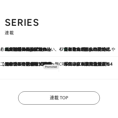
SERIES
連載
そおだよおこの関西おいしい、おやつ紀行
［大阪府箕面市］一皿一皿目の前で仕上げられる、料理を巧みに組み込んだアシェットデセールコース「ミチル アシェット デセール（Michiru assiette dessert）」
3 Hours Ago
47都道府県の手みやげ ひんやりスイーツで夏を満喫
【和歌山県】この夏絶対食べたい 冷やしておいしいおやつ3選 みかんがごろっと丸ごと入ったジュレ
3 Hours Ago
【CREA×星野リゾート】唯一無二。癒しと発見が待つ場所へ
2026.8.7
【トンボの足水浴】ヒノキの香りに包まれて涼感マックス！約13℃の湧水かけ流しを避暑地「星野温泉 トンボの湯」で体験
CREA'S CHOICE
2026.8.7
「立川にも歌舞伎があるんだよ」 片岡仁左衛門・市川中車ら豪華座組みで4年目の立川立飛歌舞伎へ
連載 TOP