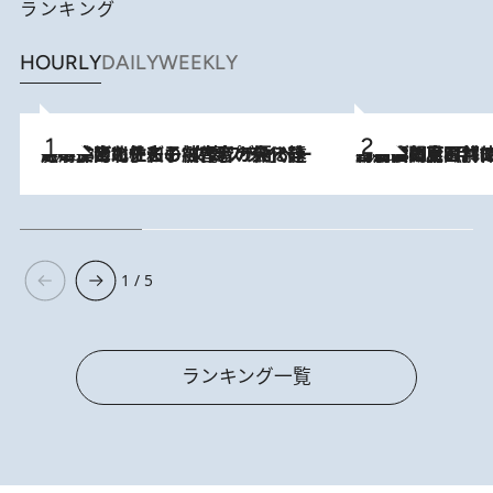
ランキング
HOURLY
DAILY
WEEKLY
2026.8.3
《「文士の子ども被害者の会」発足！》阿川佐和子（72）が語る遠藤周作に北杜夫、劇作家・矢代静一の子どもたちの“文豪プライベート事件簿”
2026.8.8
「最後に見られてよかった」上野動物園の東園パンダ舎が解体前に特別公開。8月16日まで延長されたパネル展と共に辿る“半世紀”のパンダ飼育《解体工事の図面あり》
1 / 5
ランキング一覧