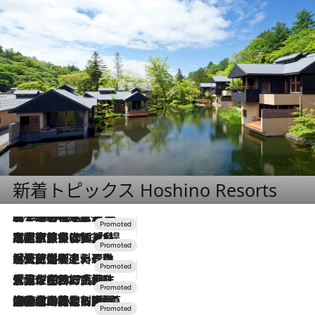
新着トピックス Hoshino Resorts
2026.8.7
【トンボの足水浴】ヒノキの香りに包まれて涼感マックス！約13℃の湧水かけ流しを避暑地「星野温泉 トンボの湯」で体験
2026.7.31
【ホテル帰省】という選択肢をOMOが提案。家族とほどよい距離を保つには「昼は実家、夜は気兼ねなくホテルで！」
2026.7.24
【夏限定ディナーコース】旬を迎える稚鮎や花ズッキーニなどをイタリア・トスカーナの郷土料理の手法で満喫！
2026.7.17
「土佐和ハーブかき氷」がOMO7高知に登場！生姜、山椒、大葉など目にも舌にも涼を呼ぶ郷土の味
2026.7.10
NEW OPEN！【界 草津】名湯の地に誕生。趣の異なる2種の温泉と上州ならではの会席・蕎麦割烹など美食を味わう究極の癒やし旅