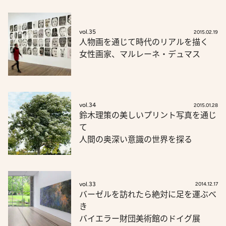
vol.35
2015.02.19
人物画を通じて時代のリアルを描く
女性画家、マルレーネ・デュマス
vol.34
2015.01.28
鈴木理策の美しいプリント写真を通じ
て
人間の奥深い意識の世界を探る
vol.33
2014.12.17
バーゼルを訪れたら絶対に足を運ぶべ
き
バイエラー財団美術館のドイグ展