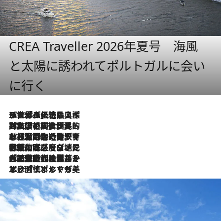
CREA Traveller 2026年夏号 海風
と太陽に誘われてポルトガルに会い
に行く
2026.8.8
リスボンの絶品スイーツ「パステル・デ・ナタ」とは？ポルトガル伝統の奥深い世界へ
2026.7.27
「私の祖国はポルトガル語です」国民的詩人フェルナンド・ペソアと、彼が愛した文学の街を歩く
2026.7.26
ポルトガル近海が育む極上の海の幸。キリリと冷えた白ワインと愉しむ、シーフード専門店の贅沢
2026.7.22
伝統の味をモダンに昇華。高感度な地元客が集う、リスボンの最旬ガストロノミー
2026.7.21
大航海時代の栄華から、震災、独裁、そして革命へ。ポルトガル・首都リスボンの石畳に刻まれた「歴史の光と影」
2026.7.13
エッセイ・ヤマザキマリ「慎ましくも美しき国 ポルトガル」