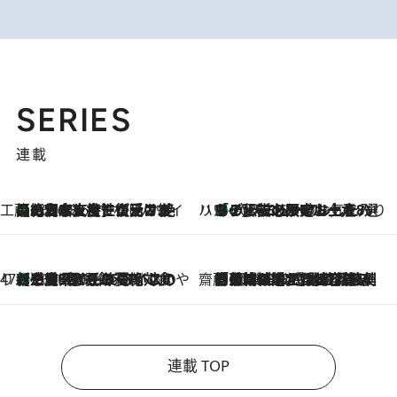
SERIES
連載
工藤まやのおもてなしハワイ
【ハワイ土産】ローカルの絶大な支持で復活！ 絶品の幻クッキー《元ファンの日本人女性が受け継いだ名店》
2026.8.6
ハワイ賢者 リサのお気に入りリスト
あの伝説の限定トートも！ リニューアルした「ディーン＆デルーカ ハワイ」で必須のお土産8選
2026.8.6
47都道府県の手みやげ ひんやりスイーツで夏を満喫
【三重県】この夏絶対食べたい 冷やしておいしいおやつ3選 お餅×アイスの新感覚スイーツ
2026.8.6
齋藤 薫 美容脳ルネサンス
「荷物が増えるほど旅ストレスは増す」美容ジャーナリストがたどり着いた最終結論。“化粧品を劇的に減らす”感動の凝縮美容とは
2026.8.6
連載 TOP