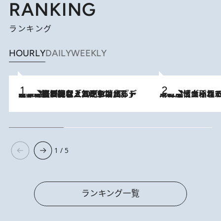
RANKING
ランキング
HOURLY
DAILY
WEEKLY
2026.8.5
【なぜ吉沢亮は「気配を消せる」のか？】興行収入208億の『国宝』を経て挑むミュージカル『ディア・エヴァン・ハンセン』。トップ俳優が舞台上でさらけ出した“孤独”とは
2026.8.5
下町風情あふれる台北屈指の人気エリア・大稲埕でセンスのいい台湾土産《ヴィン
1 / 5
ランキング一覧