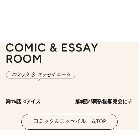
COMIC & ESSAY
ROOM
2026.7.30
第15話 アイス
2026.7.30
第8回「同人誌即売会にチャレンジ その2」
コミック＆エッセイルームTOP