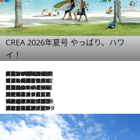
CREA 2026年夏号 やっぱり、ハワ
イ！
「荷物が増えるほど旅ストレスは増す」美容ジャーナリストがたどり着いた最終結論。“化粧品を劇的に減らす”感動の凝縮美容とは
2026.8.6
「旅先には金髪ウィッグを持参」日本と同じメイクでは損してる!? 美容ジャーナリストが提案する“掟破りの旅美容”とは
2026.8.6
【厳選旅コスメ】「身軽さ＆UV対策重視！」ヘアアーティストshucoが選んだ夏旅ベストコスメを発表【Mサイズジップ】
2026.8.6
2026.8.5
【厳選旅コスメ】国内をあちこち移動する河井菜摘が選んだ夏旅ベストコスメ発表！「リラックスアイテムはマスト」【Mサイズジップ】
2026.8.4
【厳選旅コスメ】「紫外線＆乾燥対策しながらメイク感も！」ヘア＆メイクGeorgeが選んだ夏旅ベストコスメを発表！【Mサイズジップ】
2026.8.3
【厳選旅コスメ】「保湿もタイパ重視！」“サウナ好き”タレント清水みさとが愛用する夏旅ベストコスメを発表！【Mサイズジップ】