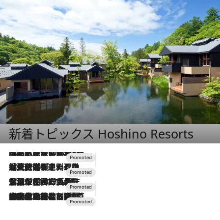
新着トピックス Hoshino Resorts
2026.7.31
【ホテル帰省】という選択肢をOMOが提案。家族とほどよい距離を保つには「昼は実家、夜は気兼ねなくホテルで！」
2026.7.24
【夏限定ディナーコース】旬を迎える稚鮎や花ズッキーニなどをイタリア・トスカーナの郷土料理の手法で満喫！
2026.7.17
「土佐和ハーブかき氷」がOMO7高知に登場！生姜、山椒、大葉など目にも舌にも涼を呼ぶ郷土の味
2026.7.10
NEW OPEN！【界 草津】名湯の地に誕生。趣の異なる2種の温泉と上州ならではの会席・蕎麦割烹など美食を味わう究極の癒やし旅