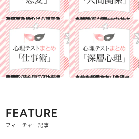
2015.7.31
次の恋を見つけたい恋愛迷子のための【心理テストまとめ10】
占い
2015.8.7
人間関係に悩むあなたのための 【心理テストまとめ10】
占い
2015.8.14
自分にぴったりな仕事術を知る 【心理テストまとめ10】
占い
2015.8.21
あなたが知らない本当の自分を発見する【心理テストまとめ10】
占い
FEATURE
フィーチャー記事