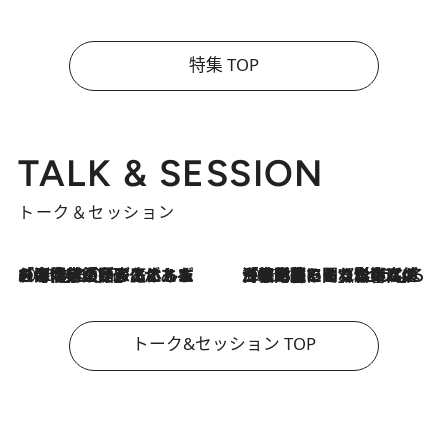
特集 TOP
TALK & SESSION
トーク＆セッション
2026.8.3
「今後値上げがあるとすれば…」「リスクがあるのは今年の冬」エネルギー専門家が語る、ホルムズ海峡封鎖が家庭にもたらす“ある心配”
2026.8.3
「住宅建てられない…」「サーチャージ料の高値が続いている」ホルムズ海峡封鎖による影響はいつまで続く？《エネルギー専門家に聞く“どうなる日本の暮らし”》
トーク&セッション TOP