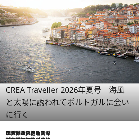
CREA Traveller 2026年夏号 海風
と太陽に誘われてポルトガルに会い
に行く
2026.8.8
リスボンの絶品スイーツ「パステル・デ・ナタ」とは？ポルトガル伝統の奥深い世界へ