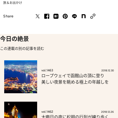
旅＆お出かけ
Share
今日の絶景
この連載の別の記事を読む
vol.1463
2018.12.30
ロープウェイで函館山の頂に登り
美しい夜景を眺める極上の年越しを
vol.1462
2018.12.26
大晦日の夜に松明の行列が練り歩く