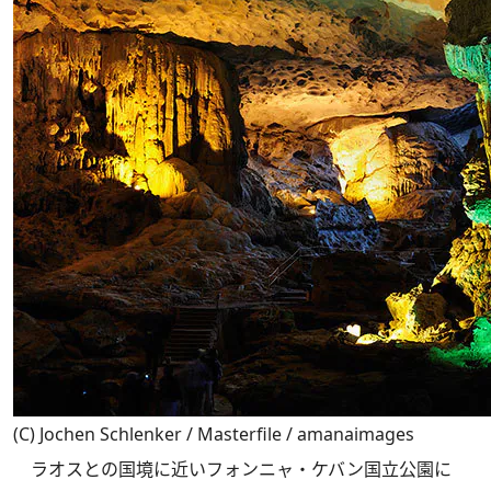
(C) Jochen Schlenker / Masterfile / amanaimages
ラオスとの国境に近いフォンニャ・ケバン国立公園に