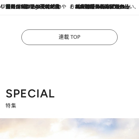
47都道府県の手みやげ ひんやりスイーツで夏を満喫
【岡山県】この夏絶対食べたい 冷やしておいしいおやつ3選 フルーツが主役のプリンやアイスが勢揃い
5 Hours Ago
そおだよおこの関西おいしい、おやつ紀行
2026.8.9
［大阪府箕面市］一皿一皿目の前で仕上げられる、料理を巧みに組み込んだアシェットデセールコース「ミチル アシェット デセール（Michiru assiette dessert）」
連載 TOP
SPECIAL
特集