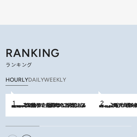
RANKING
ランキング
HOURLY
DAILY
WEEKLY
2026.8.5
【阿川佐和子さんの年とる力】なぜ70代で始めた趣味は“こんなに楽しい”のか？ ピアノ、俳句…スランプに陥っても続けられる“ある秘訣”とは
2026.8.8
《北欧の人々の幸福度が高いのは…》元デンマーク親善大使が出会った“心が満たされる暮らし”「いいかげんにヒュッゲしなさい！」