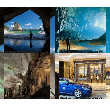
2014.10.29
『ナルニア国物語』にも登場する 大聖堂のごとき威厳に満ちた洞窟
旅＆お出かけ
2014.9.27
世界最大規模を誇る洞窟には 300万匹ものコウモリが生息する
旅＆お出かけ
2015.4.7
派手にライトアップされた鍾乳洞は ひんやり涼しい人気の観光スポット
旅＆お出かけ
2015.5.26
アジアで最もヒップでグラマラス！ ホーチミンで噂のホテルの魅力とは
旅＆お出かけ