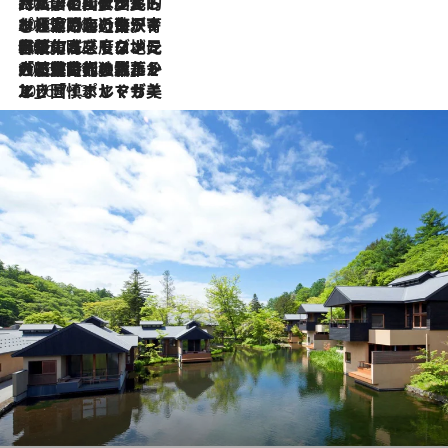
2026.7.27
「私の祖国はポルトガル語です」国民的詩人フェルナンド・ペソアと、彼が愛した文学の街を歩く
2026.7.26
ポルトガル近海が育む極上の海の幸。キリリと冷えた白ワインと愉しむ、シーフード専門店の贅沢
2026.7.22
伝統の味をモダンに昇華。高感度な地元客が集う、リスボンの最旬ガストロノミー
2026.7.21
大航海時代の栄華から、震災、独裁、そして革命へ。ポルトガル・首都リスボンの石畳に刻まれた「歴史の光と影」
2026.7.13
エッセイ・ヤマザキマリ「慎ましくも美しき国 ポルトガル」