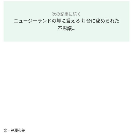
次の記事に続く
ニュージーランドの岬に聳える 灯台に秘められた
不思議...
文＝芹澤和美