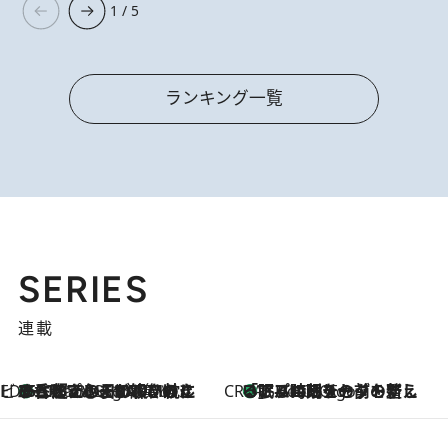
1 / 5
ランキング一覧
SERIES
連載
ビューティいいもの集め EDITORS' BEST
35℃超えの日の夜、枕にひと吹き！ BAUMのルームスプレーが、ひのきの香りで心まで解きほぐす
5 Hours Ago
CREA'S CHOICE
「眠る時刻をセットする」——眠りの前を整える、バルミューダの新しいアプローチ
5 Hours Ago