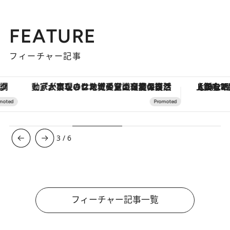
FEATURE
フィーチャー記事
「大事なのは地域の意識を変えること」。ロレックス賞受賞の自然保護活動家が実現させたナイジェリアの自然環境の復活
【銀座で出合う最旬美容】美髪ケアや上質な眠
3
/
6
フィーチャー記事一覧