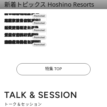
新着トピックス Hoshino Resorts
2026.8.7
【トンボの足水浴】ヒノキの香りに包まれて涼感マックス！約13℃の湧水かけ流しを避暑地「星野温泉 トンボの湯」で体験
2026.7.31
【ホテル帰省】という選択肢をOMOが提案。家族とほどよい距離を保つには「昼は実家、夜は気兼ねなくホテルで！」
2026.7.24
【夏限定ディナーコース】旬を迎える稚鮎や花ズッキーニなどをイタリア・トスカーナの郷土料理の手法で満喫！
2026.7.17
「土佐和ハーブかき氷」がOMO7高知に登場！生姜、山椒、大葉など目にも舌にも涼を呼ぶ郷土の味
2026.7.10
NEW OPEN！【界 草津】名湯の地に誕生。趣の異なる2種の温泉と上州ならではの会席・蕎麦割烹など美食を味わう究極の癒やし旅
特集 TOP
TALK & SESSION
トーク＆セッション