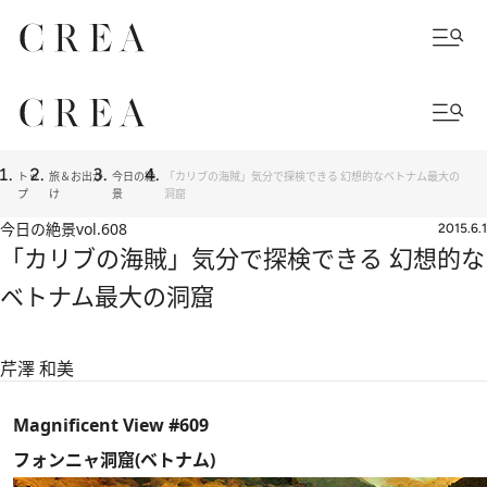
トッ
旅＆お出か
今日の絶
「カリブの海賊」気分で探検できる 幻想的なベトナム最大の
プ
け
景
洞窟
今日の絶景
vol.608
2015.6.1
「カリブの海賊」気分で探検できる 幻想的な
ベトナム最大の洞窟
芹澤 和美
Magnificent View #609
フォンニャ洞窟(ベトナム)