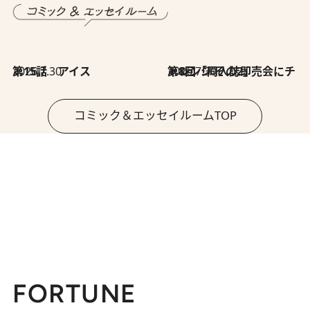
2026.7.30
第15話 アイス
2026.7.30
第8回「同人誌即売会にチャレンジ その2」
コミック＆エッセイルームTOP
FORTUNE