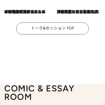
2026.8.3
「今後値上げがあるとすれば…」「リスクがあるのは今年の冬」エネルギー専門家が語る、ホルムズ海峡封鎖が家庭にもたらす“ある心配”
2026.8.3
「住宅建てられない…」「サーチャージ料の高値が続いている」ホルムズ海峡封鎖による影響はいつまで続く？《エネルギー専門家に聞く“どうなる日本の暮らし”》
トーク&セッション TOP
COMIC & ESSAY
ROOM