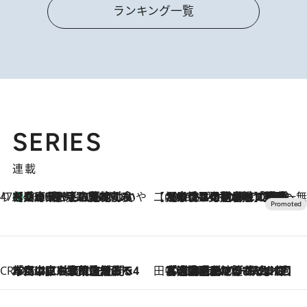
ランキング一覧
SERIES
連載
47都道府県の手みやげ ひんやりスイーツで夏を満喫
【兵庫県】この夏絶対食べたい 冷やしておいしいおやつ3選 淡路島の恵みをジェラートに集約
2026.8.8
【CREA×星野リゾート】唯一無二。癒しと発見が待つ場所へ
2026.8.7
【トンボの足水浴】ヒノキの香りに包まれて涼感マックス！約13℃の湧水かけ流しを避暑地「星野温泉 トンボの湯」で体験
CREA'S CHOICE
2026.8.7
「立川にも歌舞伎があるんだよ」 片岡仁左衛門・市川中車ら豪華座組みで4年目の立川立飛歌舞伎へ
田中稲の勝手に再ブーム
2026.8.7
「湘南乃風に憧れて」観客大盛上がりの“タオル回し”に、ラッパー顔負けの高速歌唱まで…さだまさし（74）のアグレッシブすぎる現在地