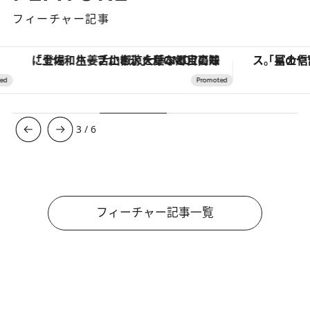
フィーチャー記事
「土佐和ハーブかき氷」がOMO7高知に登場！生姜、山椒、大葉など目にも舌にも涼を呼ぶ郷土の味
3
/
6
フィーチャー記事一覧