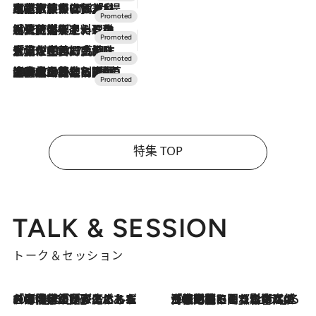
2026.7.31
【ホテル帰省】という選択肢をOMOが提案。家族とほどよい距離を保つには「昼は実家、夜は気兼ねなくホテルで！」
2026.7.24
【夏限定ディナーコース】旬を迎える稚鮎や花ズッキーニなどをイタリア・トスカーナの郷土料理の手法で満喫！
2026.7.17
「土佐和ハーブかき氷」がOMO7高知に登場！生姜、山椒、大葉など目にも舌にも涼を呼ぶ郷土の味
2026.7.10
NEW OPEN！【界 草津】名湯の地に誕生。趣の異なる2種の温泉と上州ならではの会席・蕎麦割烹など美食を味わう究極の癒やし旅
特集 TOP
TALK & SESSION
トーク＆セッション
2026.8.3
「今後値上げがあるとすれば…」「リスクがあるのは今年の冬」エネルギー専門家が語る、ホルムズ海峡封鎖が家庭にもたらす“ある心配”
2026.8.3
「住宅建てられない…」「サーチャージ料の高値が続いている」ホルムズ海峡封鎖による影響はいつまで続く？《エネルギー専門家に聞く“どうなる日本の暮らし”》