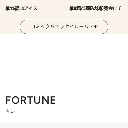
2026.7.30
第15話 アイス
2026.7.30
第8回「同人誌即売会にチャレンジ その2」
コミック＆エッセイルームTOP
FORTUNE
占い