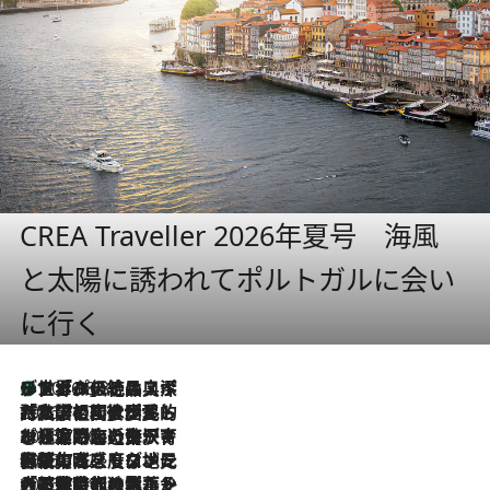
CREA Traveller 2026年夏号 海風
と太陽に誘われてポルトガルに会い
に行く
リスボンの絶品スイーツ「パステル・デ・ナタ」とは？ポルトガル伝統の奥深い世界へ
2026.8.8
2026.7.27
「私の祖国はポルトガル語です」国民的詩人フェルナンド・ペソアと、彼が愛した文学の街を歩く
2026.7.26
ポルトガル近海が育む極上の海の幸。キリリと冷えた白ワインと愉しむ、シーフード専門店の贅沢
2026.7.22
伝統の味をモダンに昇華。高感度な地元客が集う、リスボンの最旬ガストロノミー
2026.7.21
大航海時代の栄華から、震災、独裁、そして革命へ。ポルトガル・首都リスボンの石畳に刻まれた「歴史の光と影」