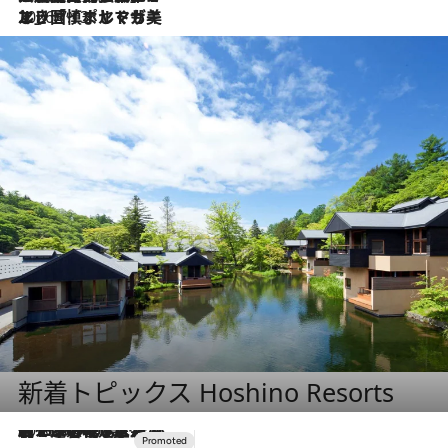
2026.7.13
エッセイ・ヤマザキマリ「慎ましくも美しき国 ポルトガル」
新着トピックス Hoshino Resorts
2026.8.7
【トンボの足水浴】ヒノキの香りに包まれて涼感マックス！約13℃の湧水かけ流しを避暑地「星野温泉 トンボの湯」で体験