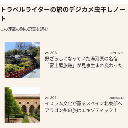
トラベルライターの旅のデジカメ虫干しノー
ト
この連載の別の記事を読む
vol.208
2019.05.21
野ざらしになっていた湯河原の名宿
「富士屋旅館」が見事生まれ変わった
vol.207
2019.04.30
イスラム文化が薫るスペイン北東部へ
アラゴン州の旅はエキゾティック！