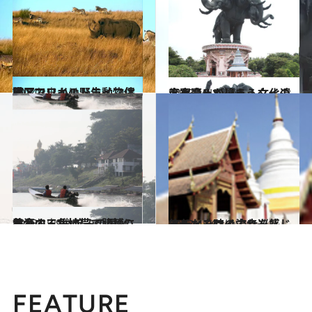
2014.1.2
南アフリカの野生動物保護区でワイルドライフ体験
旅＆お出かけ
2013.10.1
スケールが違う！文化遺産を造ってしまうタイの大富豪
旅＆お出かけ
2013.12.9
黄金の三角地帯で賭博に熱狂する“微笑みの国”の人々
旅＆お出かけ
2013.4.29
悠久なる時の流れを感じるチェンマイ古寺巡礼
旅＆お出かけ
FEATURE