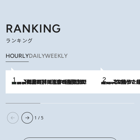
RANKING
ランキング
HOURLY
DAILY
WEEKLY
「最後に見られてよかった」上野動物園の東園パンダ舎が解体前に特別公開。8月16日まで延長されたパネル展と共に辿る“半世紀”のパンダ飼育《解体工事の図面あり》
2026.8.8
2026.8.5
【阿川佐和子さんの年とる力】なぜ70代で始めた趣味は“こんなに楽しい”のか？ ピアノ、俳句…スランプに陥っても続けられる“ある秘訣”とは
1 / 5