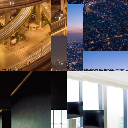
ーブリッジ
2013.12.4
薄暮の大都会にす
旅＆お出かけ