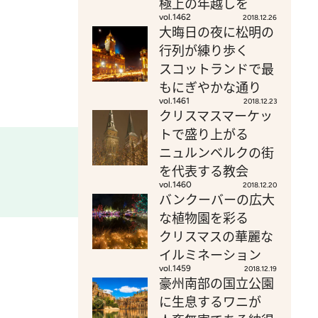
極上の年越しを
vol.1462
2018.12.26
大晦日の夜に松明の
行列が練り歩く
スコットランドで最
もにぎやかな通り
vol.1461
2018.12.23
クリスマスマーケッ
トで盛り上がる
ニュルンベルクの街
を代表する教会
vol.1460
2018.12.20
バンクーバーの広大
な植物園を彩る
クリスマスの華麗な
イルミネーション
vol.1459
2018.12.19
豪州南部の国立公園
に生息するワニが