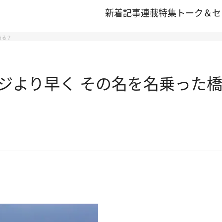
新着記事
連載
特集
トーク＆セ
ある？
ジより早く その名を名乗った