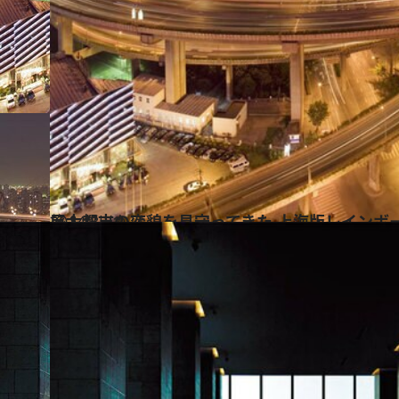
2014.8.21
巨大都市の変貌を見守ってきた 上海版レインボ
旅＆お出かけ