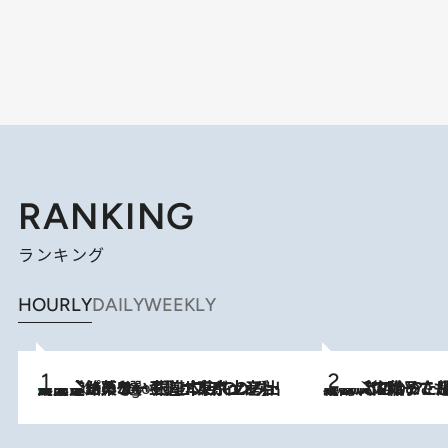
RANKING
ランキング
HOURLY
DAILY
WEEKLY
【間違いのない王道・東京土産】資生堂パーラー 銀座本店でのみ出会える銘菓5選《極上プディング・濃厚チーズケーキ・ボンボンショコラほか》
6 Hours Ago
2026.8.5
【阿川佐和子さんの年とる力】なぜ70代で始めた趣味は“こんなに楽しい”のか？ ピアノ、俳句…スランプに陥っても続けられる“ある秘訣”とは