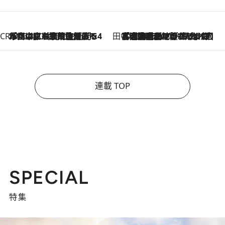
CREA'S CHOICE
2026.8.7
「立川にも歌舞伎があるんだよ」 片岡仁左衛門・市川中車ら豪華座組みで4年目の立川立飛歌舞伎へ
田中稲の勝手に再ブーム
2026.8.7
「湘南乃風に憧れて」観客大盛上がりの“タオル回し”に、ラッパー顔負けの高速歌唱まで…さだまさし（74）のアグレッシブすぎる現在地
連載 TOP
SPECIAL
特集