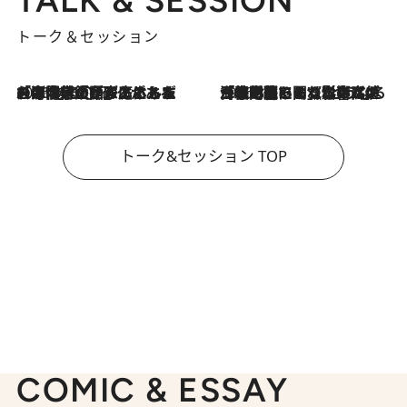
TALK & SESSION
トーク＆セッション
2026.8.3
「今後値上げがあるとすれば…」「リスクがあるのは今年の冬」エネルギー専門家が語る、ホルムズ海峡封鎖が家庭にもたらす“ある心配”
2026.8.3
「住宅建てられない…」「サーチャージ料の高値が続いている」ホルムズ海峡封鎖による影響はいつまで続く？《エネルギー専門家に聞く“どうなる日本の暮らし”》
トーク&セッション TOP
COMIC & ESSAY