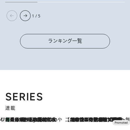
1 / 5
ランキング一覧
SERIES
連載
47都道府県の手みやげ ひんやりスイーツで夏を満喫
【兵庫県】この夏絶対食べたい 冷やしておいしいおやつ3選 淡路島の恵みをジェラートに集約
6 Hours Ago
【CREA×星野リゾート】唯一無二。癒しと発見が待つ場所へ
2026.8.7
【トンボの足水浴】ヒノキの香りに包まれて涼感マックス！約13℃の湧水かけ流しを避暑地「星野温泉 トンボの湯」で体験