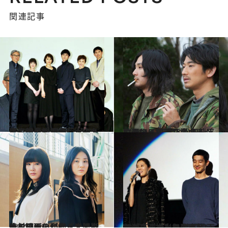
関連記事
2015.2.11
高良健吾が天童荒太の名作に挑む！ 映画『悼む人』舞台挨拶をレポート
カルチャー
2014.10.16
『まほろ駅前狂騒曲』が映画化！ 瑛太と松田龍平のコンビにまた会える
カルチャー
2014.10.1
辻村深月の傑作ミステリーを映画化した『太陽の坐る場所』が描く光と影
カルチャー
2015.1.18
加瀬亮が本当に酔っ払いながら演技した 韓国映画のユニークな舞台裏とは？
カルチャー