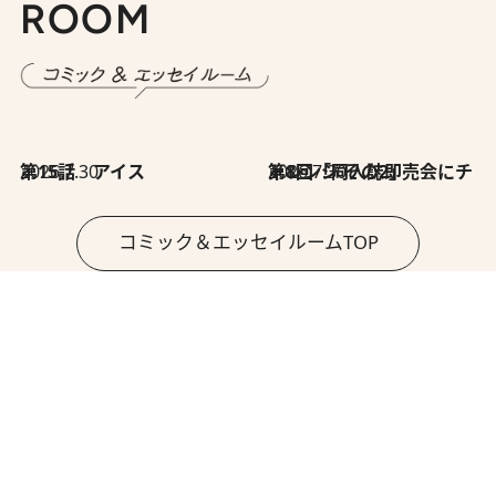
ROOM
2026.7.30
第15話 アイス
2026.7.30
第8回「同人誌即売会にチャレンジ その2」
コミック＆エッセイルームTOP