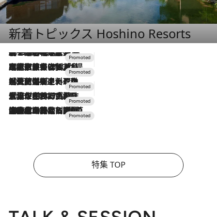
新着トピックス Hoshino Resorts
2026.8.7
【トンボの足水浴】ヒノキの香りに包まれて涼感マックス！約13℃の湧水かけ流しを避暑地「星野温泉 トンボの湯」で体験
2026.7.31
【ホテル帰省】という選択肢をOMOが提案。家族とほどよい距離を保つには「昼は実家、夜は気兼ねなくホテルで！」
2026.7.24
【夏限定ディナーコース】旬を迎える稚鮎や花ズッキーニなどをイタリア・トスカーナの郷土料理の手法で満喫！
2026.7.17
「土佐和ハーブかき氷」がOMO7高知に登場！生姜、山椒、大葉など目にも舌にも涼を呼ぶ郷土の味
2026.7.10
NEW OPEN！【界 草津】名湯の地に誕生。趣の異なる2種の温泉と上州ならではの会席・蕎麦割烹など美食を味わう究極の癒やし旅
特集 TOP