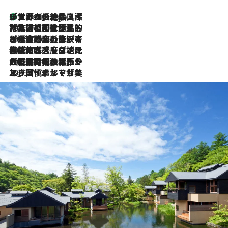
リスボンの絶品スイーツ「パステル・デ・ナタ」とは？ポルトガル伝統の奥深い世界へ
6 Hours Ago
2026.7.27
「私の祖国はポルトガル語です」国民的詩人フェルナンド・ペソアと、彼が愛した文学の街を歩く
2026.7.26
ポルトガル近海が育む極上の海の幸。キリリと冷えた白ワインと愉しむ、シーフード専門店の贅沢
2026.7.22
伝統の味をモダンに昇華。高感度な地元客が集う、リスボンの最旬ガストロノミー
2026.7.21
大航海時代の栄華から、震災、独裁、そして革命へ。ポルトガル・首都リスボンの石畳に刻まれた「歴史の光と影」
2026.7.13
エッセイ・ヤマザキマリ「慎ましくも美しき国 ポルトガル」