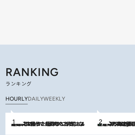
RANKING
ランキング
HOURLY
DAILY
WEEKLY
2026.8.5
【阿川佐和子さんの年とる力】なぜ70代で始めた趣味は“こんなに楽しい”のか？ ピアノ、俳句…スランプに陥っても続けられる“ある秘訣”とは
「湘南乃風に憧れて」観客大盛上がりの“タオル回し”に、ラッパー顔負けの高速歌唱まで…さだまさし（74）のアグレッシブすぎる現在地
2 Hours Ago