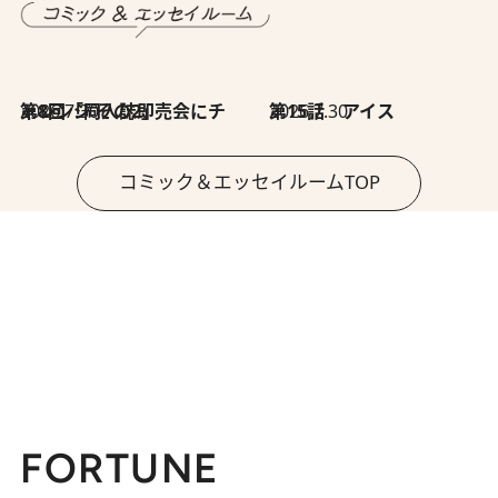
2026.7.30
第8回「同人誌即売会にチャレンジ その2」
2026.7.30
第15話 アイス
コミック＆エッセイルームTOP
FORTUNE