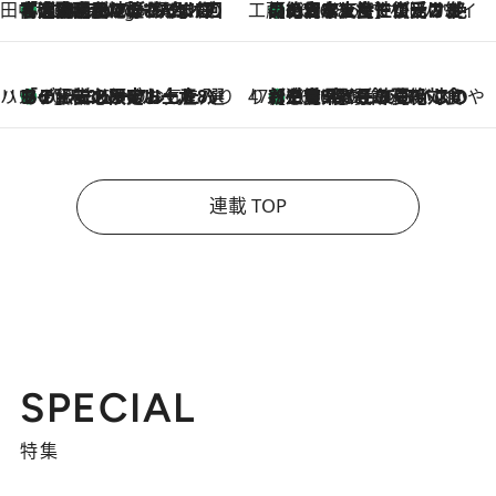
田中稲の勝手に再ブーム
「湘南乃風に憧れて」観客大盛上がりの“タオル回し”に、ラッパー顔負けの高速歌唱まで…さだまさし（74）のアグレッシブすぎる現在地
2 Hours Ago
工藤まやのおもてなしハワイ
【ハワイ土産】ローカルの絶大な支持で復活！ 絶品の幻クッキー《元ファンの日本人女性が受け継いだ名店》
2026.8.6
ハワイ賢者 リサのお気に入りリスト
あの伝説の限定トートも！ リニューアルした「ディーン＆デルーカ ハワイ」で必須のお土産8選
2026.8.6
47都道府県の手みやげ ひんやりスイーツで夏を満喫
【三重県】この夏絶対食べたい 冷やしておいしいおやつ3選 お餅×アイスの新感覚スイーツ
2026.8.6
連載 TOP
SPECIAL
特集