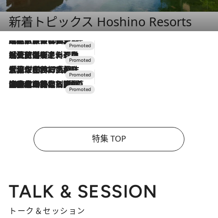
新着トピックス Hoshino Resorts
2026.7.31
【ホテル帰省】という選択肢をOMOが提案。家族とほどよい距離を保つには「昼は実家、夜は気兼ねなくホテルで！」
2026.7.24
【夏限定ディナーコース】旬を迎える稚鮎や花ズッキーニなどをイタリア・トスカーナの郷土料理の手法で満喫！
2026.7.17
「土佐和ハーブかき氷」がOMO7高知に登場！生姜、山椒、大葉など目にも舌にも涼を呼ぶ郷土の味
2026.7.10
NEW OPEN！【界 草津】名湯の地に誕生。趣の異なる2種の温泉と上州ならではの会席・蕎麦割烹など美食を味わう究極の癒やし旅
特集 TOP
TALK & SESSION
トーク＆セッション