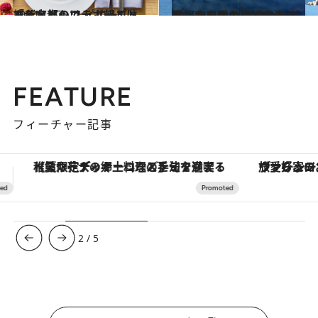
2014.12.7
「ザ・リッツ・カールトン・京都」で ピエール・エルメとのコラボ朝ごはんを
旅＆お出かけ
2015.2.7
ベトナムなのに地中海の島みたい！ 「アマン」が発掘した隠れ家ビーチ
旅＆お出かけ
FEATURE
フィーチャー記事
ヴァシュロン・コンスタンタン「オーヴァーシーズ・オートマティック」。旅愛好家のお気に入りコレクションから、ジェンダーレスな新作が登場
【銀座で出合う最旬美容】美髪ケアや上質な眠
3
/
5