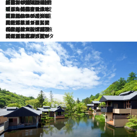
「荷物が増えるほど旅ストレスは増す」美容ジャーナリストがたどり着いた最終結論。“化粧品を劇的に減らす”感動の凝縮美容とは
2026.8.6
「旅先には金髪ウィッグを持参」日本と同じメイクでは損してる!? 美容ジャーナリストが提案する“掟破りの旅美容”とは
2026.8.6
【厳選旅コスメ】「身軽さ＆UV対策重視！」ヘアアーティストshucoが選んだ夏旅ベストコスメを発表【Mサイズジップ】
2026.8.6
2026.8.5
【厳選旅コスメ】国内をあちこち移動する河井菜摘が選んだ夏旅ベストコスメ発表！「リラックスアイテムはマスト」【Mサイズジップ】
2026.8.4
【厳選旅コスメ】「紫外線＆乾燥対策しながらメイク感も！」ヘア＆メイクGeorgeが選んだ夏旅ベストコスメを発表！【Mサイズジップ】
2026.8.3
【厳選旅コスメ】「保湿もタイパ重視！」“サウナ好き”タレント清水みさとが愛用する夏旅ベストコスメを発表！【Mサイズジップ】