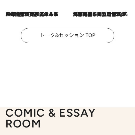
2026.8.3
「今後値上げがあるとすれば…」「リスクがあるのは今年の冬」エネルギー専門家が語る、ホルムズ海峡封鎖が家庭にもたらす“ある心配”
2026.8.3
「住宅建てられない…」「サーチャージ料の高値が続いている」ホルムズ海峡封鎖による影響はいつまで続く？《エネルギー専門家に聞く“どうなる日本の暮らし”》
トーク&セッション TOP
COMIC & ESSAY
ROOM