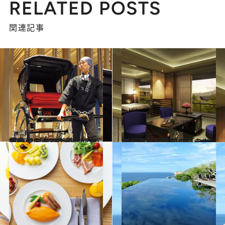
RELATED POSTS
関連記事
2015.2.8
人力車による街めぐりも用意！ 「アマン東京」の感動のおもてなし
旅＆お出かけ
2015.1.14
風光明媚な京都・嵐山に誕生する日本初の「ラグジュアリーコレクション」
旅＆お出かけ