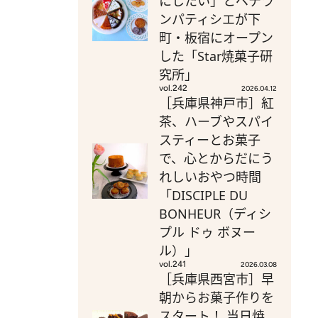
にしたい」とベテラ
ンパティシエが下
町・板宿にオープン
した「Star焼菓子研
究所」
vol.242
2026.04.12
［兵庫県神戸市］紅
茶、ハーブやスパイ
スティーとお菓子
で、心とからだにう
れしいおやつ時間
「DISCIPLE DU
BONHEUR（ディシ
プル ドゥ ボヌー
ル）」
vol.241
2026.03.08
［兵庫県西宮市］早
朝からお菓子作りを
スタート！ 当日焼