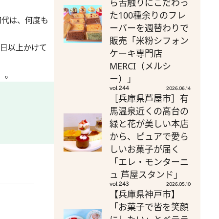
ら舌触りにこだわっ
た100種余りのフレ
初代は、何度も
ーバーを週替わりで
販売「米粉シフォン
半日以上かけて
ケーキ専門店
MERCI（メルシ
」。
ー）」
vol.244
2026.06.14
［兵庫県芦屋市］有
馬温泉近くの高台の
緑と花が美しい本店
から、ピュアで愛ら
しいお菓子が届く
「エレ・モンターニ
ュ 芦屋スタンド」
vol.243
2026.05.10
【兵庫県神戸市】
「お菓子で皆を笑顔