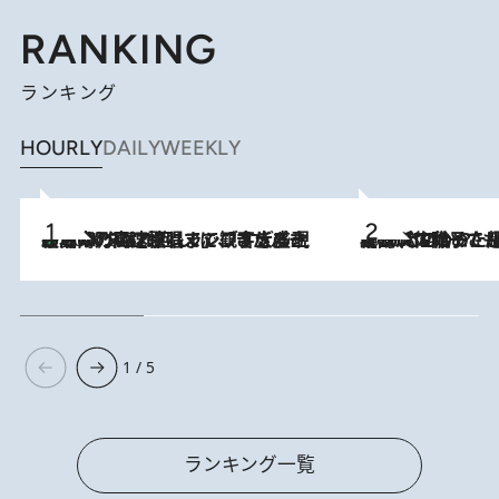
RANKING
ランキング
HOURLY
DAILY
WEEKLY
「湘南乃風に憧れて」観客大盛上がりの“タオル回し”に、ラッパー顔負けの高速歌唱まで…さだまさし（74）のアグレッシブすぎる現在地
2026.8.7
2026.8.5
【阿川佐和子さんの年とる力】なぜ70代で始めた趣味は“こんなに楽しい”のか？ ピアノ、俳句…スランプに陥っても続けられる“ある秘訣”とは
1 / 5
ランキング一覧