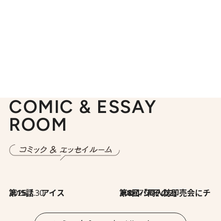
COMIC & ESSAY
ROOM
2026.7.30
第15話 アイス
2026.7.30
第8回「同人誌即売会にチャレンジ その2」