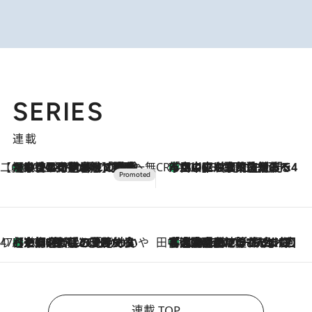
SERIES
連載
【CREA×星野リゾート】唯一無二。癒しと発見が待つ場所へ
【トンボの足水浴】ヒノキの香りに包まれて涼感マックス！約13℃の湧水かけ流しを避暑地「星野温泉 トンボの湯」で体験
2026.8.7
CREA'S CHOICE
「立川にも歌舞伎があるんだよ」 片岡仁左衛門・市川中車ら豪華座組みで4年目の立川立飛歌舞伎へ
2026.8.7
47都道府県の手みやげ ひんやりスイーツで夏を満喫
【京都府】この夏絶対食べたい 冷やしておいしいおやつ3選 ひと口目から心を掴む新緑のテリーヌ
2026.8.7
田中稲の勝手に再ブーム
「湘南乃風に憧れて」観客大盛上がりの“タオル回し”に、ラッパー顔負けの高速歌唱まで…さだまさし（74）のアグレッシブすぎる現在地
2026.8.7
連載 TOP