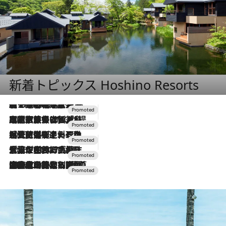
新着トピックス Hoshino Resorts
【トンボの足水浴】ヒノキの香りに包まれて涼感マックス！約13℃の湧水かけ流しを避暑地「星野温泉 トンボの湯」で体験
2026.8.7
2026.7.31
【ホテル帰省】という選択肢をOMOが提案。家族とほどよい距離を保つには「昼は実家、夜は気兼ねなくホテルで！」
2026.7.24
【夏限定ディナーコース】旬を迎える稚鮎や花ズッキーニなどをイタリア・トスカーナの郷土料理の手法で満喫！
2026.7.17
「土佐和ハーブかき氷」がOMO7高知に登場！生姜、山椒、大葉など目にも舌にも涼を呼ぶ郷土の味
2026.7.10
NEW OPEN！【界 草津】名湯の地に誕生。趣の異なる2種の温泉と上州ならではの会席・蕎麦割烹など美食を味わう究極の癒やし旅