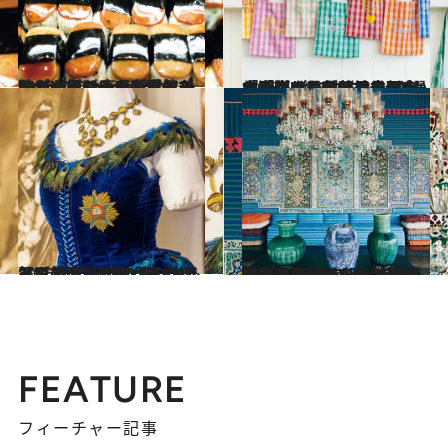
2026.6.13
ハワイのローカル人気スーパー【Foodland Farms】は高品質なフードがいっぱい！ 現地で味わい＆おみやげにもなるポップコーンやポケ、スパム柄のトートバッグなども
旅＆お出かけ
2026.6.10
「ハワイみやげの最新大本命！」日系移民の歴史から生まれた伝統チェック「パラカ」。日本でも大活躍の最旬アイテム9選《1ドル台のエコバッグから限定サンダルまで》
旅＆お出かけ
2026.6.12
【ヴィクトリア女王の祝賀で着用】4000羽のクジャクの羽根で彩ったハワイ王妃の“伝説の青いドレス”
旅＆お出かけ
2026.6.8
繊細で色鮮やかな“美”が圧巻！ 新婚旅行でイスラム芸術に魅せられて…女性大富豪がハワイに築いた桃源郷≪知られざるハワイの絶景≫
旅＆お出かけ
FEATURE
フィーチャー記事