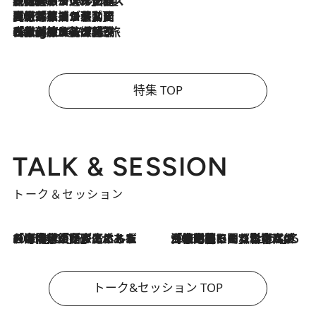
2026.8.6
【厳選旅コスメ】「身軽さ＆UV対策重視！」ヘアアーティストshucoが選んだ夏旅ベストコスメを発表【Mサイズジップ】
2026.8.5
【厳選旅コスメ】国内をあちこち移動する河井菜摘が選んだ夏旅ベストコスメ発表！「リラックスアイテムはマスト」【Mサイズジップ】
2026.8.4
【厳選旅コスメ】「紫外線＆乾燥対策しながらメイク感も！」ヘア＆メイクGeorgeが選んだ夏旅ベストコスメを発表！【Mサイズジップ】
特集 TOP
TALK & SESSION
トーク＆セッション
2026.8.3
「今後値上げがあるとすれば…」「リスクがあるのは今年の冬」エネルギー専門家が語る、ホルムズ海峡封鎖が家庭にもたらす“ある心配”
2026.8.3
「住宅建てられない…」「サーチャージ料の高値が続いている」ホルムズ海峡封鎖による影響はいつまで続く？《エネルギー専門家に聞く“どうなる日本の暮らし”》
トーク&セッション TOP