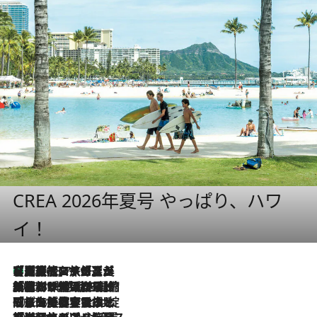
CREA 2026年夏号 やっぱり、ハワ
イ！
【厳選旅コスメ】「多機能アイテムがメイン！」旅好き美容エディターが選んだ夏旅ベストコスメを発表【Mサイズジップ】
2026.8.7
2026.8.6
「荷物が増えるほど旅ストレスは増す」美容ジャーナリストがたどり着いた最終結論。“化粧品を劇的に減らす”感動の凝縮美容とは
2026.8.6
「旅先には金髪ウィッグを持参」日本と同じメイクでは損してる!? 美容ジャーナリストが提案する“掟破りの旅美容”とは