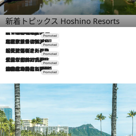
新着トピックス Hoshino Resorts
【トンボの足水浴】ヒノキの香りに包まれて涼感マックス！約13℃の湧水かけ流しを避暑地「星野温泉 トンボの湯」で体験
6 Hours Ago
2026.7.31
【ホテル帰省】という選択肢をOMOが提案。家族とほどよい距離を保つには「昼は実家、夜は気兼ねなくホテルで！」
2026.7.24
【夏限定ディナーコース】旬を迎える稚鮎や花ズッキーニなどをイタリア・トスカーナの郷土料理の手法で満喫！
2026.7.17
「土佐和ハーブかき氷」がOMO7高知に登場！生姜、山椒、大葉など目にも舌にも涼を呼ぶ郷土の味
2026.7.10
NEW OPEN！【界 草津】名湯の地に誕生。趣の異なる2種の温泉と上州ならではの会席・蕎麦割烹など美食を味わう究極の癒やし旅