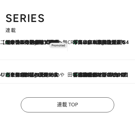
SERIES
連載
【CREA×星野リゾート】唯一無二。癒しと発見が待つ場所へ
【トンボの足水浴】ヒノキの香りに包まれて涼感マックス！約13℃の湧水かけ流しを避暑地「星野温泉 トンボの湯」で体験
6 Hours Ago
CREA'S CHOICE
「立川にも歌舞伎があるんだよ」 片岡仁左衛門・市川中車ら豪華座組みで4年目の立川立飛歌舞伎へ
8 Hours Ago
47都道府県の手みやげ ひんやりスイーツで夏を満喫
【京都府】この夏絶対食べたい 冷やしておいしいおやつ3選 ひと口目から心を掴む新緑のテリーヌ
8 Hours Ago
田中稲の勝手に再ブーム
「湘南乃風に憧れて」観客大盛上がりの“タオル回し”に、ラッパー顔負けの高速歌唱まで…さだまさし（74）のアグレッシブすぎる現在地
2026.8.7
連載 TOP