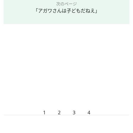
次のページ
「アガワさんは子どもだねえ」
1
2
3
4