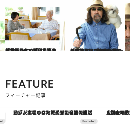
2026.5.27
「お優しかった印象しかありません」「どこがだ！？」亡くなって初めて見えた父・阿川弘之の“もう一つの顔”【阿川佐和子さんの思い出】
ライフスタイル
2025.6.11
【人生相談】44歳女性「老けていく自分が嫌で仕方ない」“老けづくり”に励む67歳みうらじゅんの答えは…〈アウト老のすすめ〉
カルチャー
FEATURE
フィーチャー記事
【銀座で出合う最旬美容】美髪ケアや上質な眠り…セルフケアのアップデートから、特別な名入れギフトまで。大人のための「ReFa GINZA」クルーズ
【夏限定ディナーコース】旬を迎