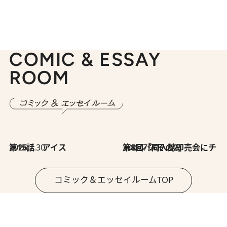
COMIC & ESSAY
ROOM
2026.7.30
第15話 アイス
2026.7.30
第8回「同人誌即売会にチャレンジ その2」
コミック＆エッセイルームTOP