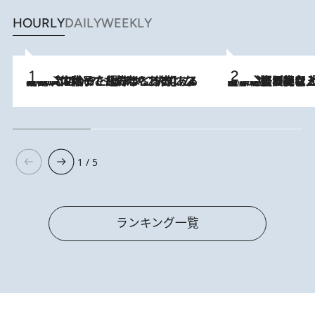
HOURLY
DAILY
WEEKLY
2026.8.5
【阿川佐和子さんの年とる力】なぜ70代で始めた趣味は“こんなに楽しい”のか？ ピアノ、俳句…スランプに陥っても続けられる“ある秘訣”とは
2026.8.5
【なぜ吉沢亮は「気配を消せる」のか？】興行収入208億の『国宝』を経て挑むミュージカル『ディア・エヴァン・ハンセン』。トップ俳優が舞台上でさらけ出した“孤独”とは
1 / 5
ランキング一覧