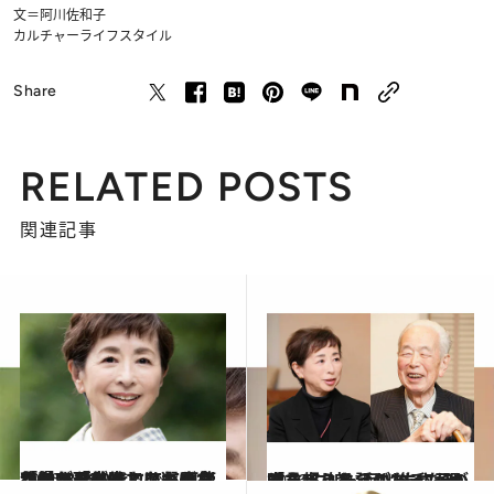
文＝阿川佐和子
カルチャー
ライフスタイル
Share
RELATED POSTS
関連記事
2026.5.29
「あれもダメ。これも食べちゃダメ」ではつまらない⋯【50代にして血管年齢78歳】それでも阿川さんが「美味しいものを我慢する人生」を選ばなかった理由は？
ライフスタイル
2026.5.27
「ちょっと話がある」70歳を超えた父の“まさかの宣言”に娘・阿川佐和子が吹き出しそうになった理由
ライフスタイル