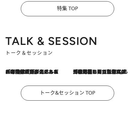
特集 TOP
TALK & SESSION
トーク＆セッション
2026.8.3
「今後値上げがあるとすれば…」「リスクがあるのは今年の冬」エネルギー専門家が語る、ホルムズ海峡封鎖が家庭にもたらす“ある心配”
2026.8.3
「住宅建てられない…」「サーチャージ料の高値が続いている」ホルムズ海峡封鎖による影響はいつまで続く？《エネルギー専門家に聞く“どうなる日本の暮らし”》
トーク&セッション TOP