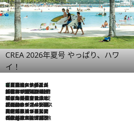
CREA 2026年夏号 やっぱり、ハワ
イ！
【厳選旅コスメ】「多機能アイテムがメイン！」旅好き美容エディターが選んだ夏旅ベストコスメを発表【Mサイズジップ】
8 Hours Ago
2026.8.6
「荷物が増えるほど旅ストレスは増す」美容ジャーナリストがたどり着いた最終結論。“化粧品を劇的に減らす”感動の凝縮美容とは
2026.8.6
「旅先には金髪ウィッグを持参」日本と同じメイクでは損してる!? 美容ジャーナリストが提案する“掟破りの旅美容”とは
2026.8.6
【厳選旅コスメ】「身軽さ＆UV対策重視！」ヘアアーティストshucoが選んだ夏旅ベストコスメを発表【Mサイズジップ】
2026.8.5
【厳選旅コスメ】国内をあちこち移動する河井菜摘が選んだ夏旅ベストコスメ発表！「リラックスアイテムはマスト」【Mサイズジップ】
2026.8.4
【厳選旅コスメ】「紫外線＆乾燥対策しながらメイク感も！」ヘア＆メイクGeorgeが選んだ夏旅ベストコスメを発表！【Mサイズジップ】