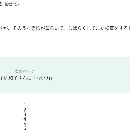
動脈硬化。
すが、そのうち恐怖が薄らいで、しばらくしてまた検査をする
次のページ
川佐和子さんに「ない力」
1
2
3
4
5
6