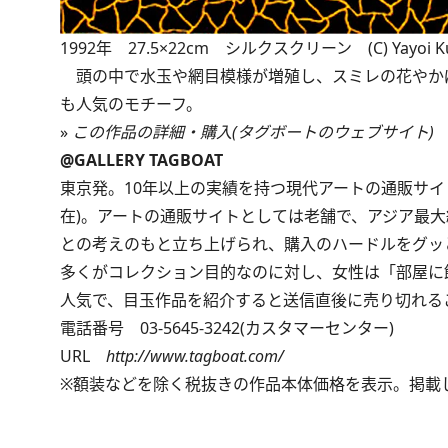
1992年 27.5×22cm シルクスクリーン (C) Yayoi K
頭の中で水玉や網目模様が増殖し、スミレの花やか
も人気のモチーフ。
»
この作品の詳細・購入(タグボートのウェブサイト)
@GALLERY TAGBOAT
東京発。10年以上の実績を持つ現代アートの通販サイ
在)。アートの通販サイトとしては老舗で、アジア最
との考えのもと立ち上げられ、購入のハードルをグッ
多くがコレクション目的なのに対し、女性は「部屋に
人気で、目玉作品を紹介すると送信直後に売り切れる
電話番号 03-5645-3242(カスタマーセンター)
URL
http://www.tagboat.com/
※額装などを除く税抜きの作品本体価格を表示。掲載