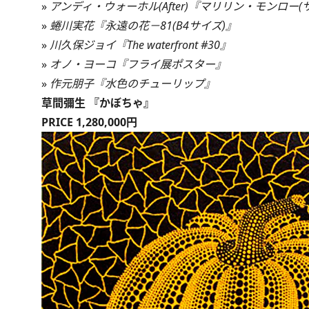
»
アンディ・ウォーホル(After)『マリリン・モンロー
»
蜷川実花『永遠の花－81(B4サイズ)』
»
川久保ジョイ『The waterfront #30』
»
オノ・ヨーコ『フライ展ポスター』
»
作元朋子『水色のチューリップ』
草間彌生 『かぼちゃ』
PRICE 1,280,000円