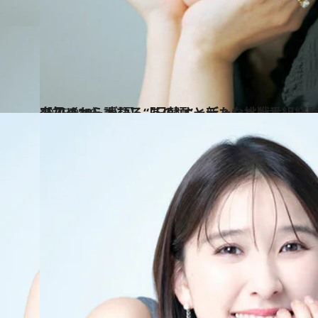
2025.9.16
【初めから読む】【日韓オーディション番組経験者】元IZ*ONEの矢吹奈子（30）が語る“あの頃”と新たな挑戦
カルチャー