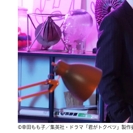
©幸田もも子／集英社・ドラマ「君がトクベツ」製作委