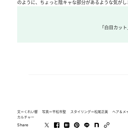
のように、ちょっと陰キャな部分があるような気がし
「白目カット
文＝くれい響 写真＝平松市聖 スタイリング＝松尾正美 ヘア＆
カルチャー
Share