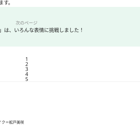
ます。
次のページ
」は、いろんな表情に挑戦しました！
1
2
3
4
5
メイク＝舩戸美咲