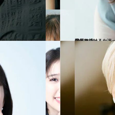
2025.8.29
俳優を続けるか迷っていた伊藤沙莉が「覚悟を決めた」家族からの言葉とは？
カルチャー