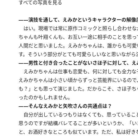
すべての写真を見る
――演技を通して、えみかというキャラクターの解像
はい。現場では常に原作コミックと照らし合わせな
ちゃんも叶翔くんも、お互い一途に相手のことを思っ
人間だと思いました。えみかちゃんは、誰からも可愛
す。そういう部分がとても可愛らしいなと思いながら
――男性と付き合ったことがないさほ子に対して、え
えみかちゃんは仕事も恋愛も、何に対しても全力な
えみかちゃんは小さい頃からずっと芸能界にいるので
も？」とも思って演じました。だからこそ、さほ子ち
ったのかもしれません。
――そんなえみかと矢吹さんの共通点は？
自分が出しているつもりはなくても、思っているこ
思うのですが結構バレてることが多いというか、「い
と、お酒好きなところも似ています。ただ、私は好き