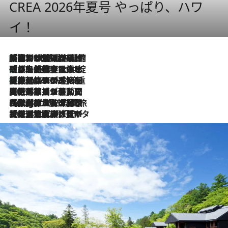
CREA 2026年夏号 やっぱり、ハワ
イ！
「荷物が増えるほど旅ストレスは増す」美容ジャーナリストがたどり着いた最終結論。“化粧品を劇的に減らす”感動の凝縮美容とは
2026.8.6
「旅先には金髪ウィッグを持参」日本と同じメイクでは損してる!? 美容ジャーナリストが提案する“掟破りの旅美容”とは
2026.8.6
【厳選旅コスメ】「身軽さ＆UV対策重視！」ヘアアーティストshucoが選んだ夏旅ベストコスメを発表【Mサイズジップ】
2026.8.6
2026.8.5
【厳選旅コスメ】国内をあちこち移動する河井菜摘が選んだ夏旅ベストコスメ発表！「リラックスアイテムはマスト」【Mサイズジップ】
2026.8.4
【厳選旅コスメ】「紫外線＆乾燥対策しながらメイク感も！」ヘア＆メイクGeorgeが選んだ夏旅ベストコスメを発表！【Mサイズジップ】
2026.8.3
【厳選旅コスメ】「保湿もタイパ重視！」“サウナ好き”タレント清水みさとが愛用する夏旅ベストコスメを発表！【Mサイズジップ】