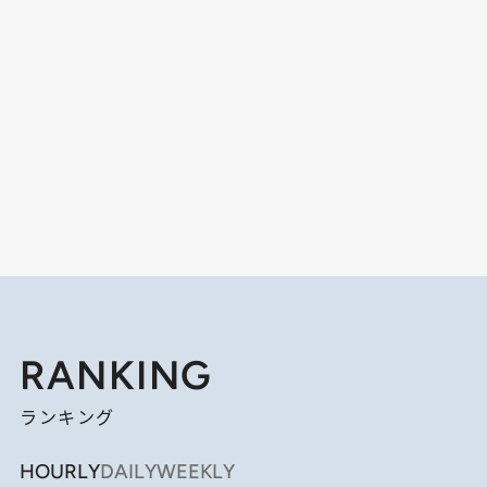
RANKING
ランキング
HOURLY
DAILY
WEEKLY