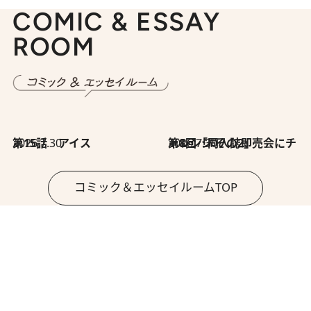
COMIC & ESSAY
ROOM
2026.7.30
第15話 アイス
2026.7.30
第8回「同人誌即売会にチャレンジ その2」
コミック＆エッセイルームTOP