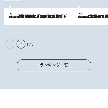
2026.8.5
【なぜ吉沢亮は「気配を消せる」のか？】興行収入208億の『国宝』を経て挑むミュージカル『ディア・エヴァン・ハンセン』。トップ俳優が舞台上でさらけ出した“孤独”とは
2026.8.5
【阿川佐和子さんの年とる力】なぜ70代で始めた趣味は“こんなに楽しい”のか？ ピアノ、俳句…スランプに陥っても続けられる“ある秘訣”とは
1 / 5
ランキング一覧