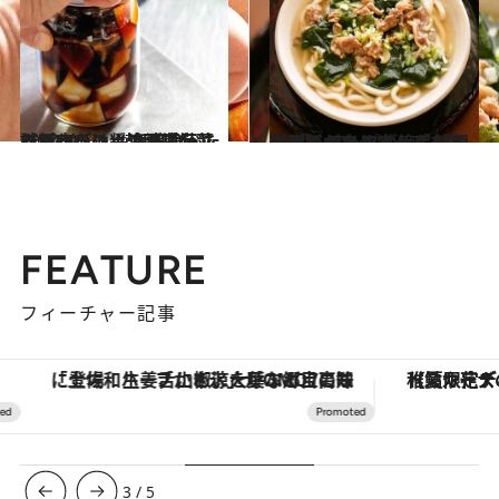
2024.4.3
人気店のシェフが直伝。詰めるだけ！ 毎日食べたい“やさしい”韓国常備菜 【玉ねぎの醤油漬け】レシピ
グルメ
2024.5.19
【元気が出る肉うどんレシピ】 スープが絶品「わかめビーフうどん」 韓国料理のわかめスープをアレンジ
グルメ
FEATURE
フィーチャー記事
「土佐和ハーブかき氷」がOMO7高知に登場！生姜、山椒、大葉など目にも舌にも涼を呼ぶ郷土の味
【夏限定ディナーコース】旬を迎
3
/
5