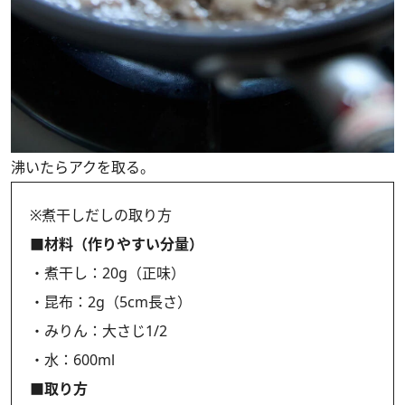
沸いたらアクを取る。
※煮干しだしの取り方
■材料（作りやすい分量）
・煮干し：20g（正味）
・昆布：2g（5cm長さ）
・みりん：大さじ1/2
・水：600ml
■取り方