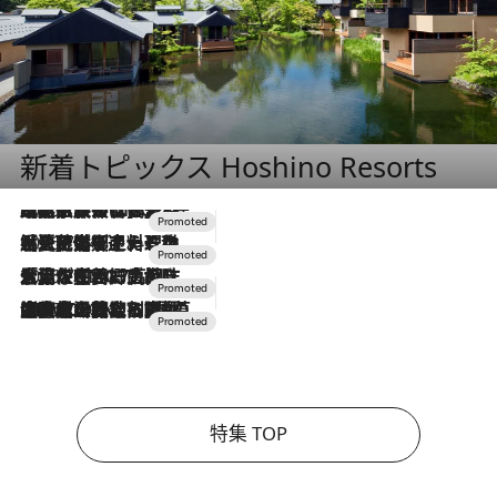
新着トピックス Hoshino Resorts
2026.7.31
【ホテル帰省】という選択肢をOMOが提案。家族とほどよい距離を保つには「昼は実家、夜は気兼ねなくホテルで！」
2026.7.24
【夏限定ディナーコース】旬を迎える稚鮎や花ズッキーニなどをイタリア・トスカーナの郷土料理の手法で満喫！
2026.7.17
「土佐和ハーブかき氷」がOMO7高知に登場！生姜、山椒、大葉など目にも舌にも涼を呼ぶ郷土の味
2026.7.10
NEW OPEN！【界 草津】名湯の地に誕生。趣の異なる2種の温泉と上州ならではの会席・蕎麦割烹など美食を味わう究極の癒やし旅
特集 TOP