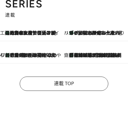
SERIES
連載
工藤まやのおもてなしハワイ
【ハワイ土産】ローカルの絶大な支持で復活！ 絶品の幻クッキー《元ファンの日本人女性が受け継いだ名店》
2026.8.6
ハワイ賢者 リサのお気に入りリスト
あの伝説の限定トートも！ リニューアルした「ディーン＆デルーカ ハワイ」で必須のお土産8選
2026.8.6
47都道府県の手みやげ ひんやりスイーツで夏を満喫
【三重県】この夏絶対食べたい 冷やしておいしいおやつ3選 お餅×アイスの新感覚スイーツ
2026.8.6
齋藤 薫 美容脳ルネサンス
「荷物が増えるほど旅ストレスは増す」美容ジャーナリストがたどり着いた最終結論。“化粧品を劇的に減らす”感動の凝縮美容とは
2026.8.6
連載 TOP