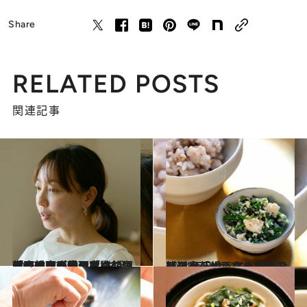
Share
RELATED POSTS
関連記事
2025.4.23
【インタビューを読む】韓国の家庭では「白ごはんはあまり食べない」「やさしい味つけ」…注目の韓国人料理家 キム・ナレさんが伝えたい韓国家庭料理の味とは？
カルチャー
2024.4.3
簡単！「作りおき」韓国料理 毎日食べても飽きない【春菊と豆腐のナムル】レシピ
グルメ