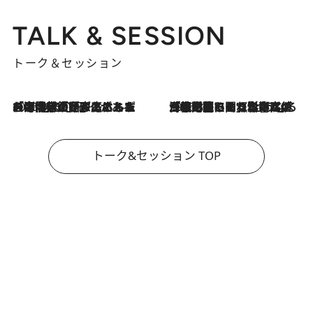
TALK & SESSION
トーク＆セッション
2026.8.3
「今後値上げがあるとすれば…」「リスクがあるのは今年の冬」エネルギー専門家が語る、ホルムズ海峡封鎖が家庭にもたらす“ある心配”
2026.8.3
「住宅建てられない…」「サーチャージ料の高値が続いている」ホルムズ海峡封鎖による影響はいつまで続く？《エネルギー専門家に聞く“どうなる日本の暮らし”》
トーク&セッション TOP