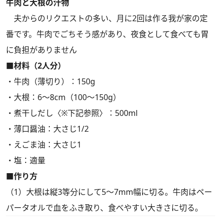
牛肉と大根の汁物
夫からのリクエストの多い、月に2回は作る我が家の定
番です。牛肉でごちそう感があり、夜食として食べても胃
に負担がありません
■材料（2人分）
・牛肉（薄切り）：150g
・大根：6～8cm（100～150g）
・煮干しだし〈※下記参照〉：500ml
・薄口醤油：大さじ1/2
・えごま油：大さじ1
・塩：適量
■作り方
（1）大根は縦3等分にして5～7mm幅に切る。牛肉はペー
パータオルで血をふき取り、食べやすい大きさに切る。