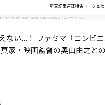
新着記事
連載
特集
トーク＆セ
新作は？ ブラウェアのほか、写真家・映画監督の奥山由之とのコラボTシャツも
えない…！ ファミマ「コンビ
写真家・映画監督の奥山由之との
品