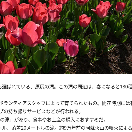
選ばれている、原尻の滝。この滝の周辺は、春になると130種
ボランティアスタッフによって育てられたもの。開花時期には
プの持ち帰りサービスなどが行われる。
の滝」があり、食事やお土産の購入におすすめだ。
トル、落差20メートルの滝。約9万年前の阿蘇火山の噴火によ