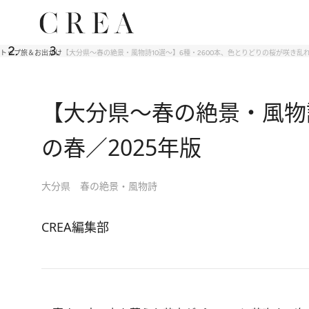
トップ
旅＆お出かけ
【大分県～春の絶景・風物詩10選～】6種・2600本、色とりどりの桜が咲き乱れ
【大分県～春の絶景・風物詩
の春／2025年版
大分県 春の絶景・風物詩
CREA編集部