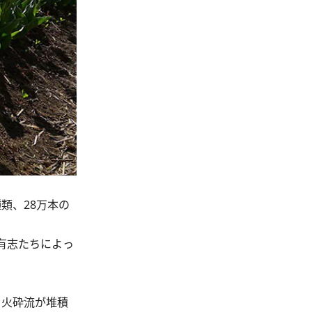
類、28万本の
有志たちによっ
る火砕流が堆積