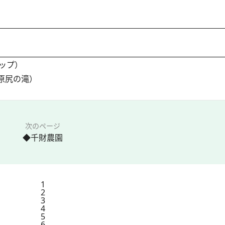
ップ）
 原尻の滝）
次のページ
◆千財農園
1
2
3
4
5
6