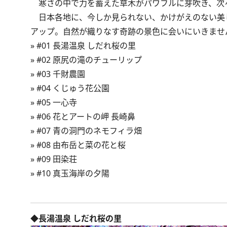
寒さの中で力を蓄えた草木がパワフルに芽吹き、次
日本各地に、今しか見られない、かけがえのない美
アップ。自然が織りなす奇跡の景色に会いにいきませ
»
#01 長湯温泉 しだれ桜の里
»
#02 原尻の滝のチューリップ
»
#03 千財農園
»
#04 くじゅう花公園
»
#05 一心寺
»
#06 花とアートの岬 長崎鼻
»
#07 青の洞門のネモフィラ畑
»
#08 由布岳と菜の花と桜
»
#09 田染荘
»
#10 真玉海岸の夕陽
◆長湯温泉 しだれ桜の里