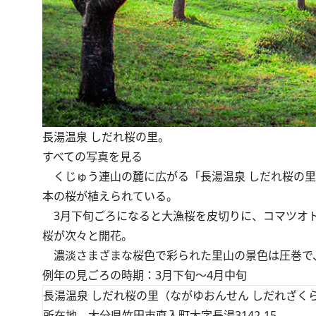
長湯温泉 しだれ桜の里。
すべての写真を見る
くじゅう連山の麓に広がる「長湯温泉 しだれ桜の里」
本の桜が植えられている。
3月下旬ごろになると大漁桜を皮切りに、コマツオト
桜が次々と開花。
濃淡さまざまな桜色で彩られた里山の景色は圧巻で
例年の見ごろの時期：3月下旬～4月中旬
長湯温泉 しだれ桜の里（ながゆおんせん しだれざく
所在地 大分県竹田市直入町大字長湯3142-15