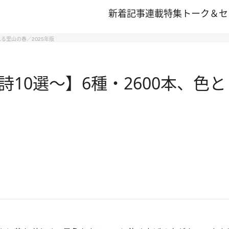
新着記事
連載
特集
トーク＆セ
る里山の春／2025年版
10選～】6種・2600本、色