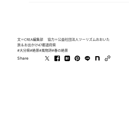
文＝CREA編集部 協力＝公益社団法人ツーリズムおおいた
旅＆お出かけ
47都道府県
#大分県
#絶景
#風物詩
#春の絶景
Share