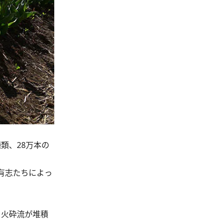
類、28万本の
有志たちによっ
る火砕流が堆積