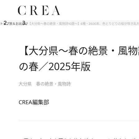
トップ
旅＆お出かけ
【大分県～春の絶景・風物詩10選～】6種・2600本、色とりどりの桜が咲き乱れ
【大分県～春の絶景・風物詩
の春／2025年版
大分県 春の絶景・風物詩
CREA編集部