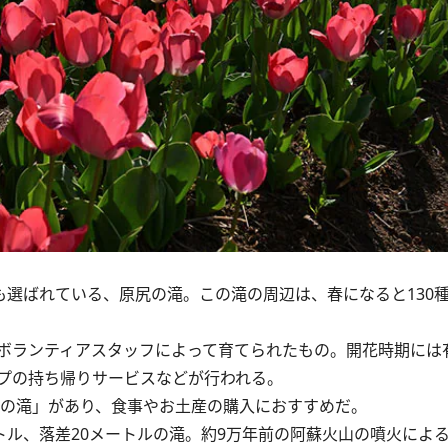
選ばれている、原尻の滝。この滝の周辺は、春になると130種
ボランティアスタッフによって育てられたもの。開花時期には
プの持ち帰りサービスなどが行われる。
の滝」があり、食事やお土産の購入におすすめだ。
トル、落差20メートルの滝。約9万年前の阿蘇火山の噴火によ