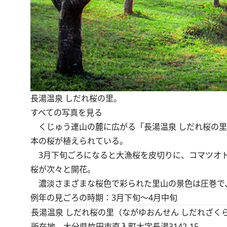
長湯温泉 しだれ桜の里。
すべての写真を見る
くじゅう連山の麓に広がる「長湯温泉 しだれ桜の里」
本の桜が植えられている。
3月下旬ごろになると大漁桜を皮切りに、コマツオト
桜が次々と開花。
濃淡さまざまな桜色で彩られた里山の景色は圧巻で
例年の見ごろの時期：3月下旬～4月中旬
長湯温泉 しだれ桜の里（ながゆおんせん しだれざく
所在地 大分県竹田市直入町大字長湯3142-15