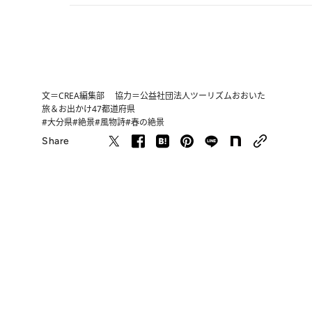
文＝CREA編集部 協力＝公益社団法人ツーリズムおおいた
旅＆お出かけ
47都道府県
#大分県
#絶景
#風物詩
#春の絶景
Share