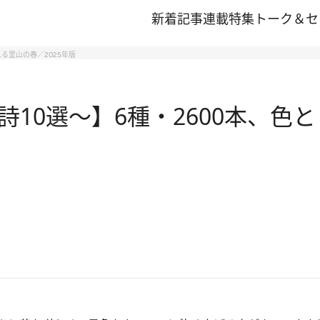
新着記事
連載
特集
トーク＆セ
る里山の春／2025年版
10選～】6種・2600本、色