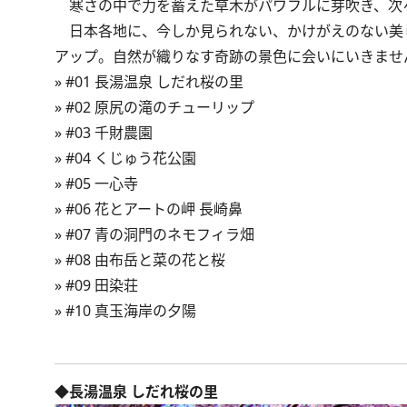
寒さの中で力を蓄えた草木がパワフルに芽吹き、次
日本各地に、今しか見られない、かけがえのない美
アップ。自然が織りなす奇跡の景色に会いにいきませ
»
#01 長湯温泉 しだれ桜の里
»
#02 原尻の滝のチューリップ
»
#03 千財農園
»
#04 くじゅう花公園
»
#05 一心寺
»
#06 花とアートの岬 長崎鼻
»
#07 青の洞門のネモフィラ畑
»
#08 由布岳と菜の花と桜
»
#09 田染荘
»
#10 真玉海岸の夕陽
◆長湯温泉 しだれ桜の里