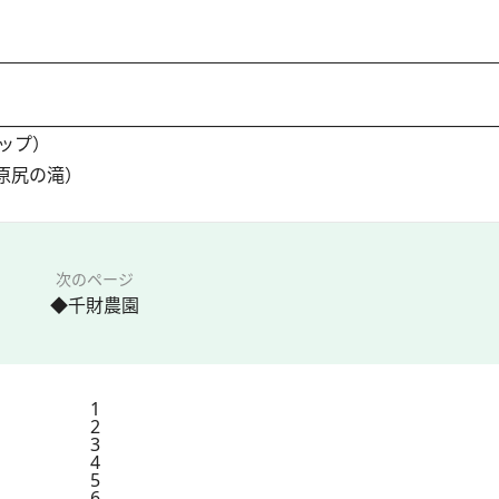
ップ）
 原尻の滝）
次のページ
◆千財農園
1
2
3
4
5
6