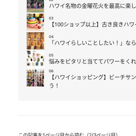
ハワイ名物の金曜花火を最高に楽
03
【100ショップ以上】古き良きハ
04
「ハワイらしいことしたい！」なら
05
悩みをピタリと当ててパワーをくれ
06
【ハワイショッピング】ビーチサン
う！
この記事を1ページ目から読む（2/3ページ目）