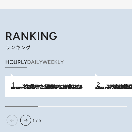
RANKING
ランキング
HOURLY
DAILY
WEEKLY
2026.8.5
【阿川佐和子さんの年とる力】なぜ70代で始めた趣味は“こんなに楽しい”のか？ ピアノ、俳句…スランプに陥っても続けられる“ある秘訣”とは
2026.8.7
「湘南乃風に憧れて」観客大盛上がりの“タオル回し”に、ラッパー顔負けの高速歌唱まで…さだまさし（74）のアグレッシブすぎる現在地
1 / 5