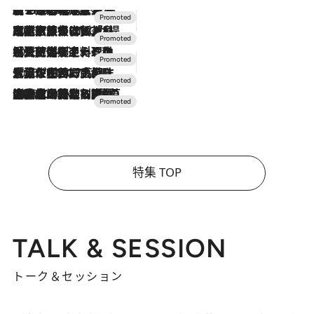
【トンボの足水浴】ヒノキの香りに包まれて涼感マックス！約13℃の湧水かけ流しを避暑地「星野温泉 トンボの湯」で体験
2026.8.7
2026.7.31
【ホテル帰省】という選択肢をOMOが提案。家族とほどよい距離を保つには「昼は実家、夜は気兼ねなくホテルで！」
2026.7.24
【夏限定ディナーコース】旬を迎える稚鮎や花ズッキーニなどをイタリア・トスカーナの郷土料理の手法で満喫！
2026.7.17
「土佐和ハーブかき氷」がOMO7高知に登場！生姜、山椒、大葉など目にも舌にも涼を呼ぶ郷土の味
2026.7.10
NEW OPEN！【界 草津】名湯の地に誕生。趣の異なる2種の温泉と上州ならではの会席・蕎麦割烹など美食を味わう究極の癒やし旅
特集 TOP
TALK & SESSION
トーク＆セッション