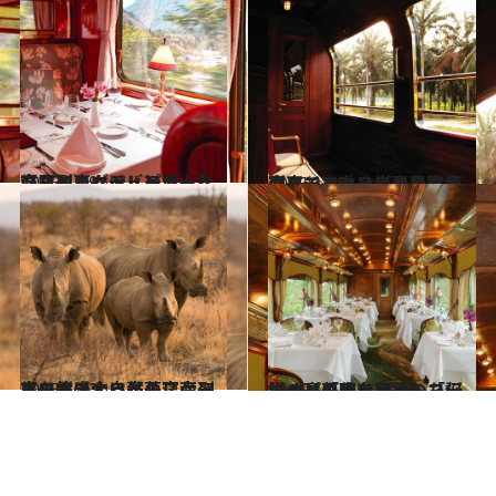
2025.1.19
【ハイラム・ビンガム】クスコとマチュピチュをつなぐラグジュアリーな高原列車＜ペルー＞
旅＆お出かけ
2025.1.16
【イースタン＆オリエンタル・エクスプレス】東南アジア唯一の豪華寝台列車でマレー半島を往く
旅＆お出かけ
2025.1.13
【ロボス・レイル】南アフリカの大自然のスケールを体感する豪華寝台列車の旅
旅＆お出かけ
2025.1.9
【オリエント急行】ヨーロッパの贅を尽くした伝説の豪華寝台列車の「誕生」と「現在」
旅＆お出かけ