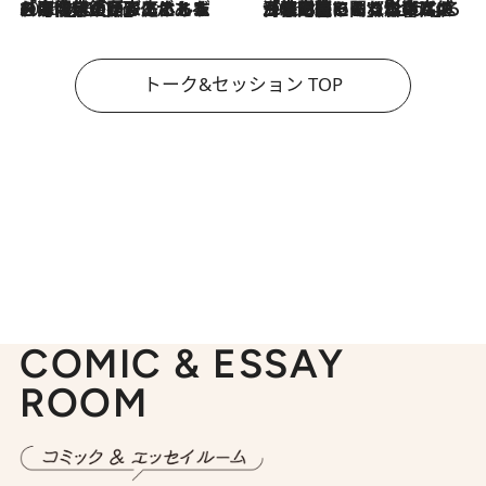
2026.8.3
「今後値上げがあるとすれば…」「リスクがあるのは今年の冬」エネルギー専門家が語る、ホルムズ海峡封鎖が家庭にもたらす“ある心配”
2026.8.3
「住宅建てられない…」「サーチャージ料の高値が続いている」ホルムズ海峡封鎖による影響はいつまで続く？《エネルギー専門家に聞く“どうなる日本の暮らし”》
トーク&セッション TOP
COMIC & ESSAY
ROOM