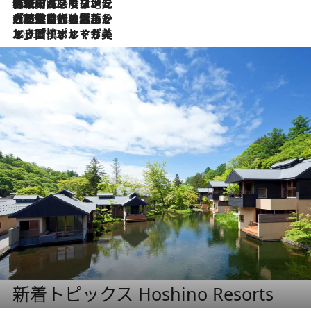
2026.7.22
伝統の味をモダンに昇華。高感度な地元客が集う、リスボンの最旬ガストロノミー
2026.7.21
大航海時代の栄華から、震災、独裁、そして革命へ。ポルトガル・首都リスボンの石畳に刻まれた「歴史の光と影」
2026.7.13
エッセイ・ヤマザキマリ「慎ましくも美しき国 ポルトガル」
新着トピックス Hoshino Resorts