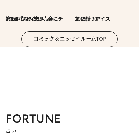
2026.7.30
第8回「同人誌即売会にチャレンジ その2」
2026.7.30
第15話 アイス
コミック＆エッセイルームTOP
FORTUNE
占い