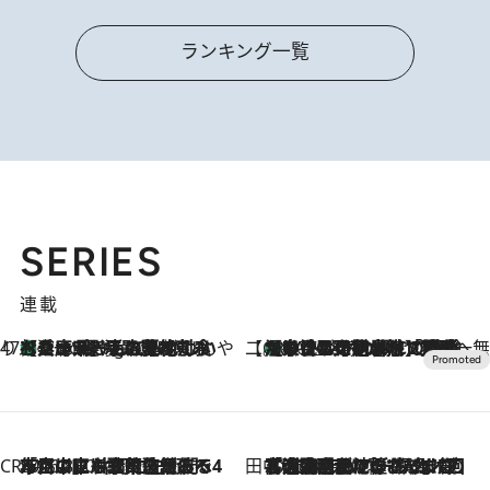
ランキング一覧
SERIES
連載
47都道府県の手みやげ ひんやりスイーツで夏を満喫
【兵庫県】この夏絶対食べたい 冷やしておいしいおやつ3選 淡路島の恵みをジェラートに集約
1 Hour Ago
【CREA×星野リゾート】唯一無二。癒しと発見が待つ場所へ
【トンボの足水浴】ヒノキの香りに包まれて涼感マックス！約13℃の湧水かけ流しを避暑地「星野温泉 トンボの湯」で体験
2026.8.7
CREA'S CHOICE
2026.8.7
「立川にも歌舞伎があるんだよ」 片岡仁左衛門・市川中車ら豪華座組みで4年目の立川立飛歌舞伎へ
田中稲の勝手に再ブーム
2026.8.7
「湘南乃風に憧れて」観客大盛上がりの“タオル回し”に、ラッパー顔負けの高速歌唱まで…さだまさし（74）のアグレッシブすぎる現在地