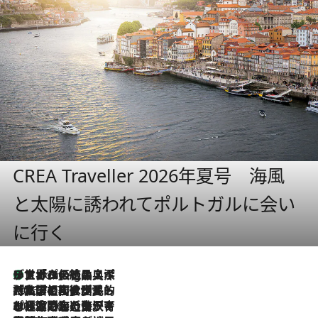
CREA Traveller 2026年夏号 海風
と太陽に誘われてポルトガルに会い
に行く
リスボンの絶品スイーツ「パステル・デ・ナタ」とは？ポルトガル伝統の奥深い世界へ
1 Hour Ago
2026.7.27
「私の祖国はポルトガル語です」国民的詩人フェルナンド・ペソアと、彼が愛した文学の街を歩く
2026.7.26
ポルトガル近海が育む極上の海の幸。キリリと冷えた白ワインと愉しむ、シーフード専門店の贅沢