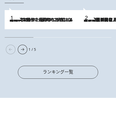
2026.8.5
【阿川佐和子さんの年とる力】なぜ70代で始めた趣味は“こんなに楽しい”のか？ ピアノ、俳句…スランプに陥っても続けられる“ある秘訣”とは
2026.8.5
【なぜ吉沢亮は「気配を消せる」のか？】興行収入208億の『国宝』を経て挑むミュージカル『ディア・エヴァン・ハンセン』。トップ俳優が舞台上でさらけ出した“孤独”とは
1 / 5
ランキング一覧