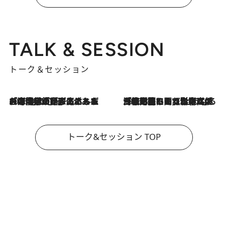
TALK & SESSION
トーク＆セッション
2026.8.3
「今後値上げがあるとすれば…」「リスクがあるのは今年の冬」エネルギー専門家が語る、ホルムズ海峡封鎖が家庭にもたらす“ある心配”
2026.8.3
「住宅建てられない…」「サーチャージ料の高値が続いている」ホルムズ海峡封鎖による影響はいつまで続く？《エネルギー専門家に聞く“どうなる日本の暮らし”》
トーク&セッション TOP