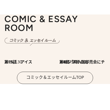
COMIC & ESSAY
ROOM
2026.7.30
第15話 アイス
2026.7.30
第8回「同人誌即売会にチャレンジ その2」
コミック＆エッセイルームTOP