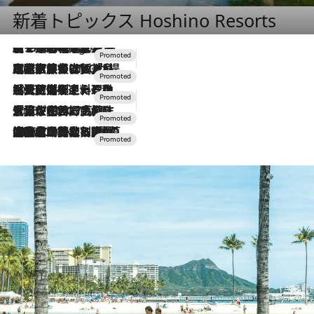
新着トピックス Hoshino Resorts
【トンボの足水浴】ヒノキの香りに包まれて涼感マックス！約13℃の湧水かけ流しを避暑地「星野温泉 トンボの湯」で体験
2 Hours Ago
2026.7.31
【ホテル帰省】という選択肢をOMOが提案。家族とほどよい距離を保つには「昼は実家、夜は気兼ねなくホテルで！」
2026.7.24
【夏限定ディナーコース】旬を迎える稚鮎や花ズッキーニなどをイタリア・トスカーナの郷土料理の手法で満喫！
2026.7.17
「土佐和ハーブかき氷」がOMO7高知に登場！生姜、山椒、大葉など目にも舌にも涼を呼ぶ郷土の味
2026.7.10
NEW OPEN！【界 草津】名湯の地に誕生。趣の異なる2種の温泉と上州ならではの会席・蕎麦割烹など美食を味わう究極の癒やし旅