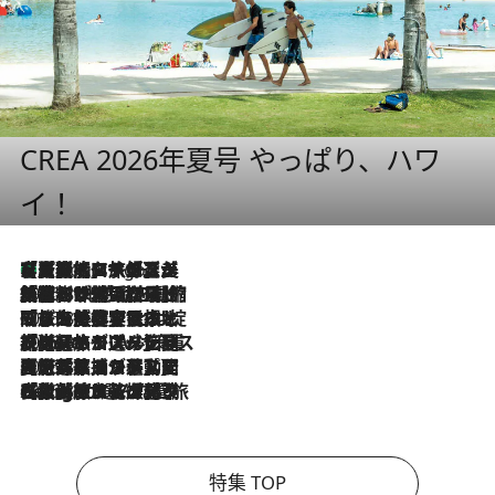
CREA 2026年夏号 やっぱり、ハワ
イ！
【厳選旅コスメ】「多機能アイテムがメイン！」旅好き美容エディターが選んだ夏旅ベストコスメを発表【Mサイズジップ】
4 Hours Ago
2026.8.6
「荷物が増えるほど旅ストレスは増す」美容ジャーナリストがたどり着いた最終結論。“化粧品を劇的に減らす”感動の凝縮美容とは
2026.8.6
「旅先には金髪ウィッグを持参」日本と同じメイクでは損してる!? 美容ジャーナリストが提案する“掟破りの旅美容”とは
2026.8.6
【厳選旅コスメ】「身軽さ＆UV対策重視！」ヘアアーティストshucoが選んだ夏旅ベストコスメを発表【Mサイズジップ】
2026.8.5
【厳選旅コスメ】国内をあちこち移動する河井菜摘が選んだ夏旅ベストコスメ発表！「リラックスアイテムはマスト」【Mサイズジップ】
2026.8.4
【厳選旅コスメ】「紫外線＆乾燥対策しながらメイク感も！」ヘア＆メイクGeorgeが選んだ夏旅ベストコスメを発表！【Mサイズジップ】
特集 TOP