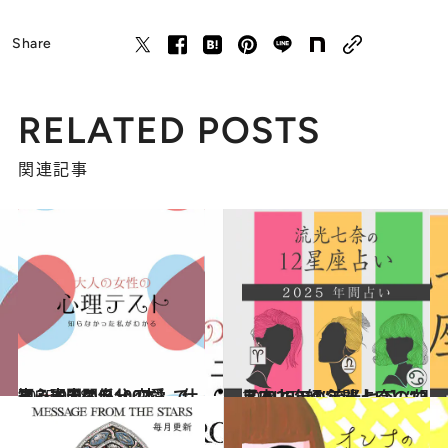
Share
RELATED POSTS
関連記事
2025.9.28
【心理テスト100本】で知る本当の自分 恋愛、仕事、人間関係…
占い
2024.12.13
【2025年の年間占い】“視える占い師”流光七奈の12星座占い
占い