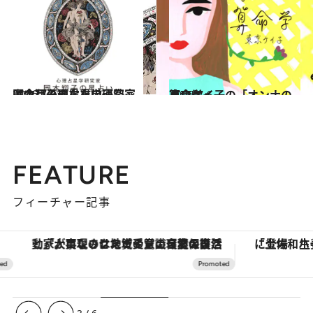
2026.7.31
【今月のあなたの運勢は？】心理占星学研究家 岡本翔子の星占い
占い
2026.7.6
東京ケイ子の「オンナの算命学」
占い
FEATURE
フィーチャー記事
「大事なのは地域の意識を変えること」。ロレックス賞受賞の自然保護活動家が実現させたナイジェリアの自然環境の復活