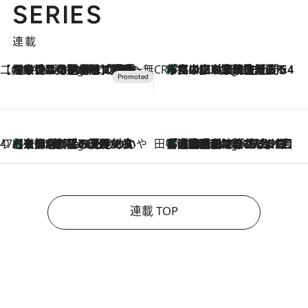
SERIES
連載
【CREA×星野リゾート】唯一無二。癒しと発見が待つ場所へ
【トンボの足水浴】ヒノキの香りに包まれて涼感マックス！約13℃の湧水かけ流しを避暑地「星野温泉 トンボの湯」で体験
2 Hours Ago
CREA'S CHOICE
「立川にも歌舞伎があるんだよ」 片岡仁左衛門・市川中車ら豪華座組みで4年目の立川立飛歌舞伎へ
4 Hours Ago
47都道府県の手みやげ ひんやりスイーツで夏を満喫
【京都府】この夏絶対食べたい 冷やしておいしいおやつ3選 ひと口目から心を掴む新緑のテリーヌ
4 Hours Ago
田中稲の勝手に再ブーム
「湘南乃風に憧れて」観客大盛上がりの“タオル回し”に、ラッパー顔負けの高速歌唱まで…さだまさし（74）のアグレッシブすぎる現在地
9 Hours Ago
連載 TOP