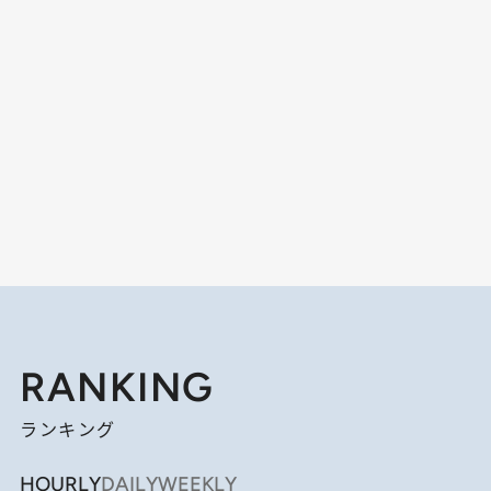
RANKING
ランキング
HOURLY
DAILY
WEEKLY