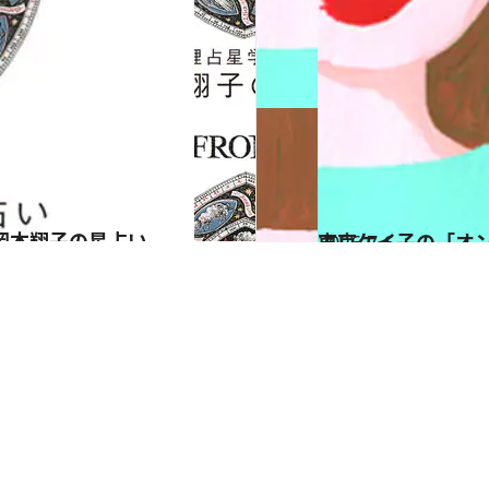
岡本翔子の星占い
2026.7.6
東京ケイ子の「オ
占い