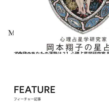
2026.7.31
【今月のあなたの運勢は？】心理占星学研究家 
占い
FEATURE
フィーチャー記事