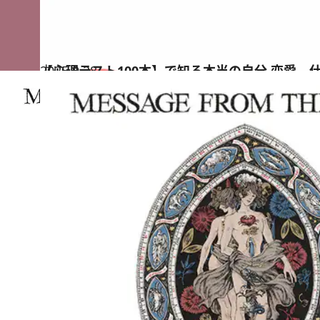
2025.9.28
【心理テスト100本】で知る本当の自分 恋愛、
占い