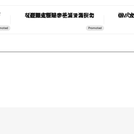
。
【夏限定ディナーコース】旬を迎える稚鮎や花ズッキーニなどをイタリア・トスカーナの郷土料理の手法で満喫！