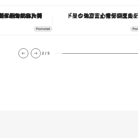
【銀座で出合う最旬美容】美髪ケアや上質な眠り…セルフケアのアップデートから、特別な名入れギフトまで。大人のための「ReFa GINZA」クルーズ
「星のや富士」でデジタルデトックス。冨士信仰の歴史を辿り、心身を調える
2
/
5