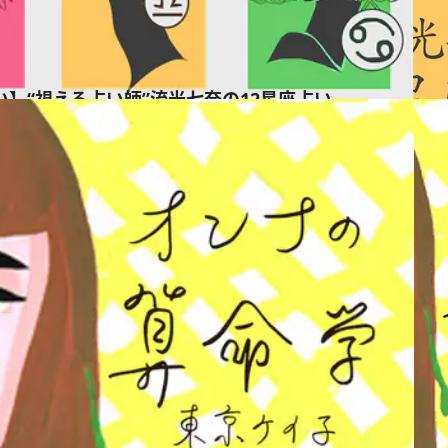
占い】“視える占い師”流光七奈の12星座占い