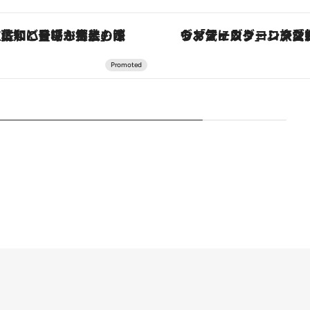
「土佐和ハーブかき氷」がOMO7高知に登場！生姜、山椒、大葉など目にも舌にも涼を呼ぶ郷土の味