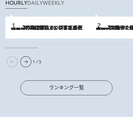
HOURLY
DAILY
WEEKLY
2026.8.7
「湘南乃風に憧れて」観客大盛上がりの“タオル回し”に、ラッパー顔負けの高速歌唱まで…さだまさし（74）のアグレッシブすぎる現在地
2026.8.5
【阿川佐和子さんの年とる力】なぜ70代で始めた趣味は“こんなに楽しい”のか？ ピアノ、俳句…スランプに陥っても続けられる“ある秘訣”とは
1 / 5
ランキング一覧