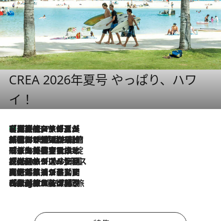
CREA 2026年夏号 やっぱり、ハワ
イ！
【厳選旅コスメ】「多機能アイテムがメイン！」旅好き美容エディターが選んだ夏旅ベストコスメを発表【Mサイズジップ】
2026.8.7
2026.8.6
「荷物が増えるほど旅ストレスは増す」美容ジャーナリストがたどり着いた最終結論。“化粧品を劇的に減らす”感動の凝縮美容とは
2026.8.6
「旅先には金髪ウィッグを持参」日本と同じメイクでは損してる!? 美容ジャーナリストが提案する“掟破りの旅美容”とは
2026.8.6
【厳選旅コスメ】「身軽さ＆UV対策重視！」ヘアアーティストshucoが選んだ夏旅ベストコスメを発表【Mサイズジップ】
2026.8.5
【厳選旅コスメ】国内をあちこち移動する河井菜摘が選んだ夏旅ベストコスメ発表！「リラックスアイテムはマスト」【Mサイズジップ】
2026.8.4
【厳選旅コスメ】「紫外線＆乾燥対策しながらメイク感も！」ヘア＆メイクGeorgeが選んだ夏旅ベストコスメを発表！【Mサイズジップ】