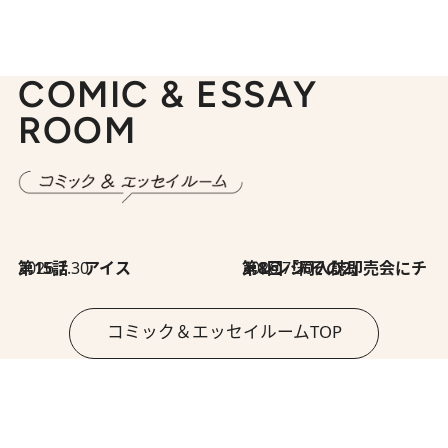
COMIC & ESSAY
ROOM
2026.7.30
第15話 アイス
2026.7.30
第8回「同人誌即売会にチャレンジ その2」
コミック＆エッセイルームTOP