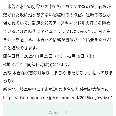
木曽路氷雪の灯祭りの中で特におすすめなのが、石畳が
敷かれた坂に沿う数少ない宿場町の馬籠宿。往時の景観が
保たれていて、街道を彩るアイスキャンドルの灯りを眺め
ていると江戸時代にタイムスリップしたかのよう。古き良
き江戸を感じる、木曽路の情緒が凝縮された情景をたっぷ
りと堪能できます。
開催日程：2025年1月25日（土）〜2月15日（土）
※地区ごとに開催日時は異なります。
馬籠 木曽路氷雪の灯祭り（まごめ きそじひょうせつのひま
つり）
所在地 岐阜県中津川市馬籠 馬籠宿場内 藤村記念館周辺
https://kiso-nagano.ne.jp/recommend/2025ice_festival/
次のページ