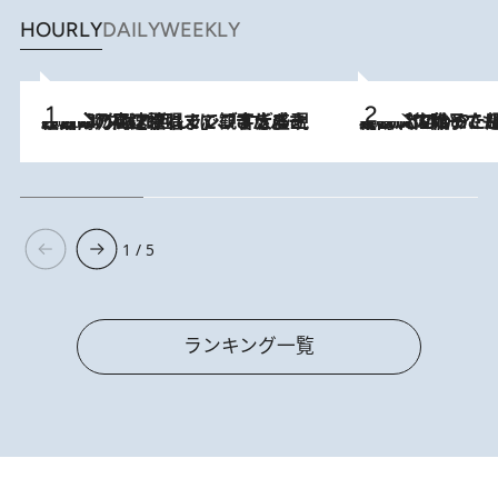
HOURLY
DAILY
WEEKLY
2026.8.7
「湘南乃風に憧れて」観客大盛上がりの“タオル回し”に、ラッパー顔負けの高速歌唱まで…さだまさし（74）のアグレッシブすぎる現在地
2026.8.5
【阿川佐和子さんの年とる力】なぜ70代で始めた趣味は“こんなに楽しい”のか？ ピアノ、俳句…スランプに陥っても続けられる“ある秘訣”とは
1 / 5
ランキング一覧