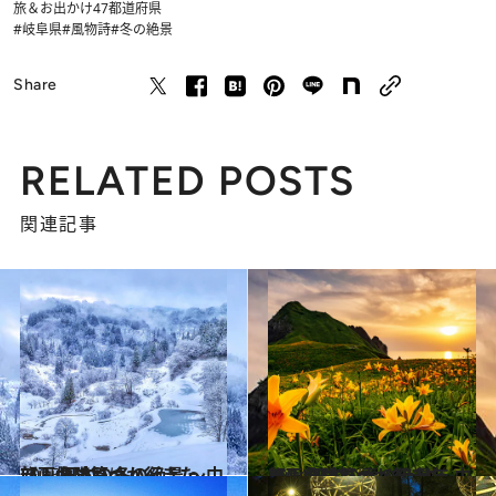
旅＆お出かけ
47都道府県
#岐阜県
#風物詩
#冬の絶景
Share
RELATED POSTS
関連記事
2025.1.11
【画像】いつか行きたい！ 日本の冬の絶景 ～中部・北陸篇～
旅＆お出かけ
2024.4.27
【画像】いつか行きたい！ 日本の春の絶景 ～中部・北陸篇～（2024年版）
旅＆お出かけ