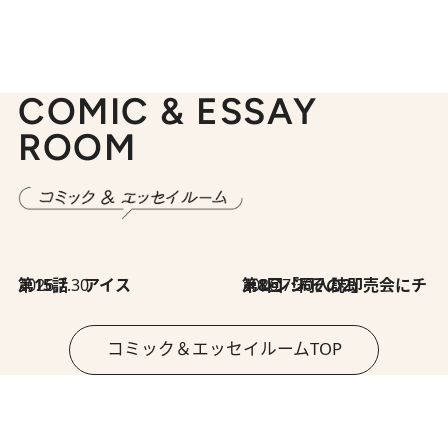
COMIC & ESSAY
ROOM
2026.7.30
第15話 アイス
2026.7.30
第8回「同人誌即売会にチャレンジ その2」
コミック＆エッセイルームTOP