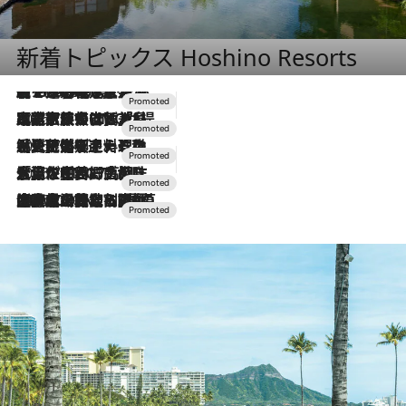
新着トピックス Hoshino Resorts
【トンボの足水浴】ヒノキの香りに包まれて涼感マックス！約13℃の湧水かけ流しを避暑地「星野温泉 トンボの湯」で体験
2026.8.7
2026.7.31
【ホテル帰省】という選択肢をOMOが提案。家族とほどよい距離を保つには「昼は実家、夜は気兼ねなくホテルで！」
2026.7.24
【夏限定ディナーコース】旬を迎える稚鮎や花ズッキーニなどをイタリア・トスカーナの郷土料理の手法で満喫！
2026.7.17
「土佐和ハーブかき氷」がOMO7高知に登場！生姜、山椒、大葉など目にも舌にも涼を呼ぶ郷土の味
2026.7.10
NEW OPEN！【界 草津】名湯の地に誕生。趣の異なる2種の温泉と上州ならではの会席・蕎麦割烹など美食を味わう究極の癒やし旅