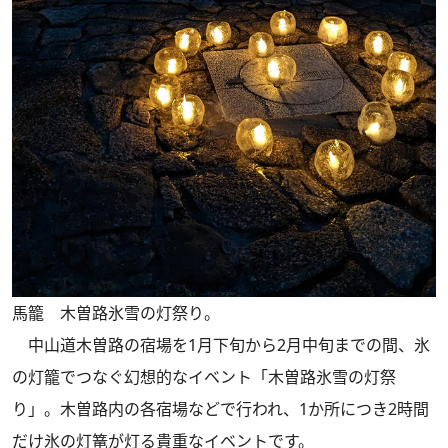
馬籠 木曽路氷雪の灯祭り。
中山道木曽路の宿場を1月下旬から2月中旬までの間、氷
の灯籠でつなぐ幻想的なイベント「木曽路氷雪の灯祭
り」。木曽路内の各宿場などで行われ、1か所につき2時間
だけ氷の灯篭が灯る貴重なイベントです。