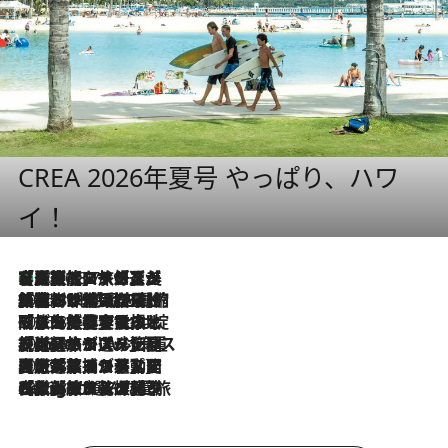
CREA 2026年夏号 やっぱり、ハワ
イ！
【厳選旅コスメ】「多機能アイテムがメイン！」旅好き美容エディターが選んだ夏旅ベストコスメを発表【Mサイズジップ】
2026.8.7
2026.8.6
「荷物が増えるほど旅ストレスは増す」美容ジャーナリストがたどり着いた最終結論。“化粧品を劇的に減らす”感動の凝縮美容とは
2026.8.6
「旅先には金髪ウィッグを持参」日本と同じメイクでは損してる!? 美容ジャーナリストが提案する“掟破りの旅美容”とは
2026.8.6
【厳選旅コスメ】「身軽さ＆UV対策重視！」ヘアアーティストshucoが選んだ夏旅ベストコスメを発表【Mサイズジップ】
2026.8.5
【厳選旅コスメ】国内をあちこち移動する河井菜摘が選んだ夏旅ベストコスメ発表！「リラックスアイテムはマスト」【Mサイズジップ】
2026.8.4
【厳選旅コスメ】「紫外線＆乾燥対策しながらメイク感も！」ヘア＆メイクGeorgeが選んだ夏旅ベストコスメを発表！【Mサイズジップ】