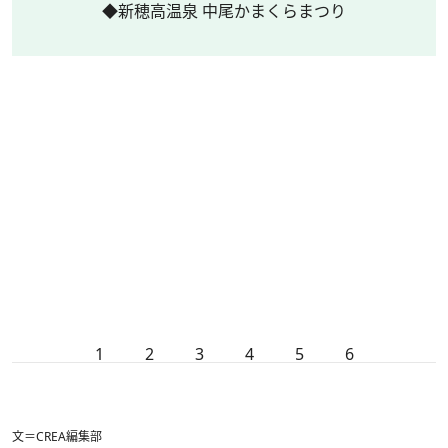
◆新穂高温泉 中尾かまくらまつり
1
2
3
4
5
6
文＝CREA編集部