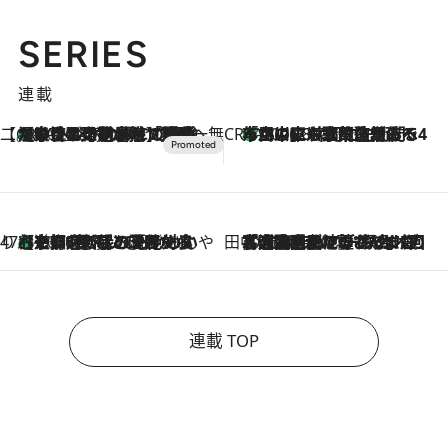
SERIES
連載
【CREA×星野リゾート】唯一無二。癒しと発見が待つ場所へ
【トンボの足水浴】ヒノキの香りに包まれて涼感マックス！約13℃の湧水かけ流しを避暑地「星野温泉 トンボの湯」で体験
2026.8.7
CREA'S CHOICE
「立川にも歌舞伎があるんだよ」 片岡仁左衛門・市川中車ら豪華座組みで4年目の立川立飛歌舞伎へ
2026.8.7
47都道府県の手みやげ ひんやりスイーツで夏を満喫
【京都府】この夏絶対食べたい 冷やしておいしいおやつ3選 ひと口目から心を掴む新緑のテリーヌ
2026.8.7
田中稲の勝手に再ブーム
2026.8.7
「湘南乃風に憧れて」観客大盛上がりの“タオル回し”に、ラッパー顔負けの高速歌唱まで…さだまさし（74）のアグレッシブすぎる現在地
連載 TOP