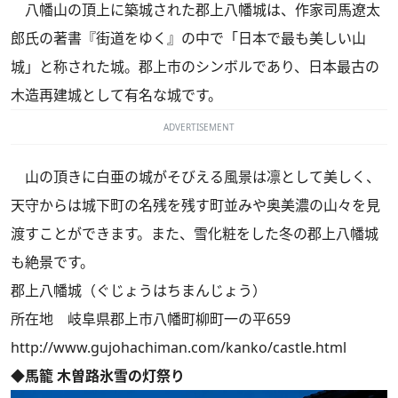
八幡山の頂上に築城された郡上八幡城は、作家司馬遼太
郎氏の著書『街道をゆく』の中で「日本で最も美しい山
城」と称された城。郡上市のシンボルであり、日本最古の
木造再建城として有名な城です。
ADVERTISEMENT
山の頂きに白亜の城がそびえる風景は凛として美しく、
天守からは城下町の名残を残す町並みや奥美濃の山々を見
渡すことができます。また、雪化粧をした冬の郡上八幡城
も絶景です。
郡上八幡城（ぐじょうはちまんじょう）
所在地 岐阜県郡上市八幡町柳町一の平659
http://www.gujohachiman.com/kanko/castle.html
◆馬籠 木曽路氷雪の灯祭り