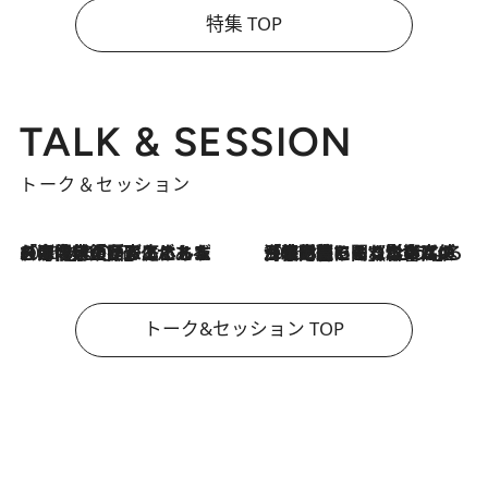
特集 TOP
TALK & SESSION
トーク＆セッション
2026.8.3
「今後値上げがあるとすれば…」「リスクがあるのは今年の冬」エネルギー専門家が語る、ホルムズ海峡封鎖が家庭にもたらす“ある心配”
2026.8.3
「住宅建てられない…」「サーチャージ料の高値が続いている」ホルムズ海峡封鎖による影響はいつまで続く？《エネルギー専門家に聞く“どうなる日本の暮らし”》
トーク&セッション TOP