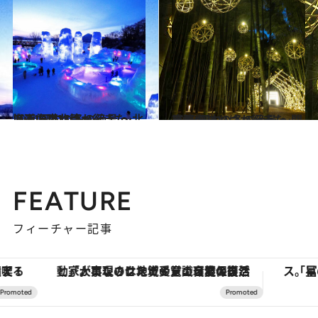
2024.12.28
【画像】いつか行きたい！ 日本の冬の絶景 ～北海道・東北篇～
旅＆お出かけ
2025.1.4
【画像】いつか行きたい！ 日本の冬の絶景 ～関東篇～
旅＆お出かけ
FEATURE
フィーチャー記事
「大事なのは地域の意識を変えること」。ロレックス賞受賞の自然保護活動家が実現させたナイジェリアの自然環境の復活