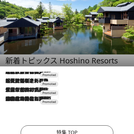
新着トピックス Hoshino Resorts
2026.7.31
【ホテル帰省】という選択肢をOMOが提案。家族とほどよい距離を保つには「昼は実家、夜は気兼ねなくホテルで！」
2026.7.24
【夏限定ディナーコース】旬を迎える稚鮎や花ズッキーニなどをイタリア・トスカーナの郷土料理の手法で満喫！
2026.7.17
「土佐和ハーブかき氷」がOMO7高知に登場！生姜、山椒、大葉など目にも舌にも涼を呼ぶ郷土の味
2026.7.10
NEW OPEN！【界 草津】名湯の地に誕生。趣の異なる2種の温泉と上州ならではの会席・蕎麦割烹など美食を味わう究極の癒やし旅
特集 TOP