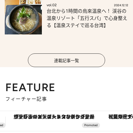
vol.02
2024.12.12
台北から1時間の烏來温泉へ！ 渓谷の
温泉リゾート「五行スパ」で心身整え
る【温泉ステイで巡る台湾】
連載記事一覧
FEATURE
フィーチャー記事
【夏限定ディナーコース】旬を迎える稚鮎や花ズッキーニなどをイタリア・トスカーナの郷土料理の手法で満喫！