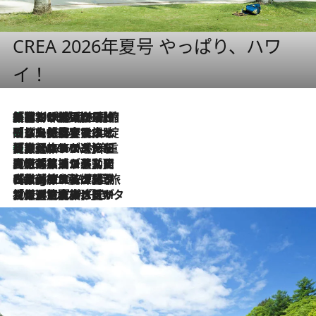
CREA 2026年夏号 やっぱり、ハワ
イ！
「荷物が増えるほど旅ストレスは増す」美容ジャーナリストがたどり着いた最終結論。“化粧品を劇的に減らす”感動の凝縮美容とは
2026.8.6
「旅先には金髪ウィッグを持参」日本と同じメイクでは損してる!? 美容ジャーナリストが提案する“掟破りの旅美容”とは
2026.8.6
【厳選旅コスメ】「身軽さ＆UV対策重視！」ヘアアーティストshucoが選んだ夏旅ベストコスメを発表【Mサイズジップ】
2026.8.6
2026.8.5
【厳選旅コスメ】国内をあちこち移動する河井菜摘が選んだ夏旅ベストコスメ発表！「リラックスアイテムはマスト」【Mサイズジップ】
2026.8.4
【厳選旅コスメ】「紫外線＆乾燥対策しながらメイク感も！」ヘア＆メイクGeorgeが選んだ夏旅ベストコスメを発表！【Mサイズジップ】
2026.8.3
【厳選旅コスメ】「保湿もタイパ重視！」“サウナ好き”タレント清水みさとが愛用する夏旅ベストコスメを発表！【Mサイズジップ】