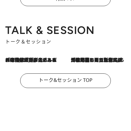
TALK & SESSION
トーク＆セッション
2026.8.3
「今後値上げがあるとすれば…」「リスクがあるのは今年の冬」エネルギー専門家が語る、ホルムズ海峡封鎖が家庭にもたらす“ある心配”
2026.8.3
「住宅建てられない…」「サーチャージ料の高値が続いている」ホルムズ海峡封鎖による影響はいつまで続く？《エネルギー専門家に聞く“どうなる日本の暮らし”》
トーク&セッション TOP