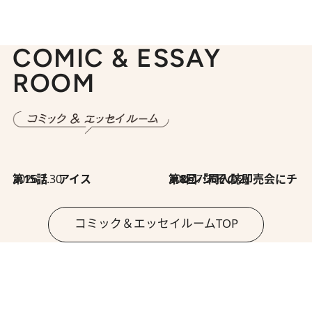
COMIC & ESSAY
ROOM
2026.7.30
第15話 アイス
2026.7.30
第8回「同人誌即売会にチャレンジ その2」
コミック＆エッセイルームTOP