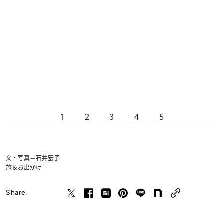
1
2
3
4
5
文・写真＝石井宏子
旅＆お出かけ
Share