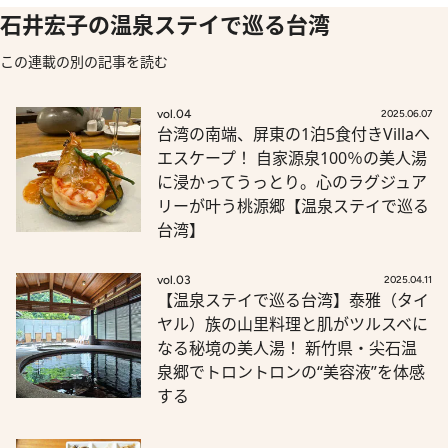
石井宏子の温泉ステイで巡る台湾
この連載の別の記事を読む
vol.04
2025.06.07
台湾の南端、屏東の1泊5食付きVillaへ
エスケープ！ 自家源泉100％の美人湯
に浸かってうっとり。心のラグジュア
リーが叶う桃源郷【温泉ステイで巡る
台湾】
vol.03
2025.04.11
【温泉ステイで巡る台湾】泰雅（タイ
ヤル）族の山里料理と肌がツルスベに
なる秘境の美人湯！ 新竹県・尖石温
泉郷でトロントロンの“美容液”を体感
する