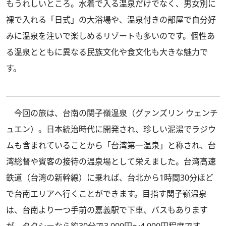
もうれしいところ。水着で入る温泉だけでなく、男女別に
裸で入れる「日式」の大浴場や、温泉付きの部屋で自分好
みに温泉を注いで楽しめるリゾートも多いのです。個性あ
る温泉とともに異なる民族文化や食文化も大きな魅力で
す。
今回の旅は、台南の関子嶺温泉（グァンズリン ウェンチ
ュエン）。日本統治時代に開発され、珍しい泥湯でラジウ
ムも含まれていることから「台湾第一温泉」と称され、台
湾総督や賓客の接待の温泉場として栄えました。台湾高速
鉄道（台湾の新幹線）に乗れば、台北から1時間30分ほど
で台南エリアへ行くことができます。目指す関子嶺温泉
は、台南より一つ手前の嘉義駅で下車、バスもあります
が、タクシーなら約30分で3,000円～4,000円程度です。