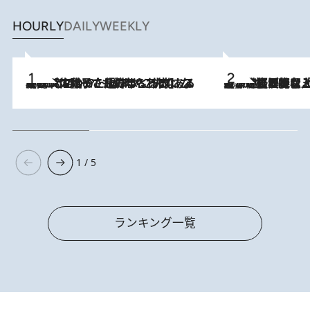
HOURLY
DAILY
WEEKLY
2026.8.5
【阿川佐和子さんの年とる力】なぜ70代で始めた趣味は“こんなに楽しい”のか？ ピアノ、俳句…スランプに陥っても続けられる“ある秘訣”とは
2026.8.5
【なぜ吉沢亮は「気配を消せる」のか？】興行収入208億の『国宝』を経て挑むミュージカル『ディア・エヴァン・ハンセン』。トップ俳優が舞台上でさらけ出した“孤独”とは
1 / 5
ランキング一覧