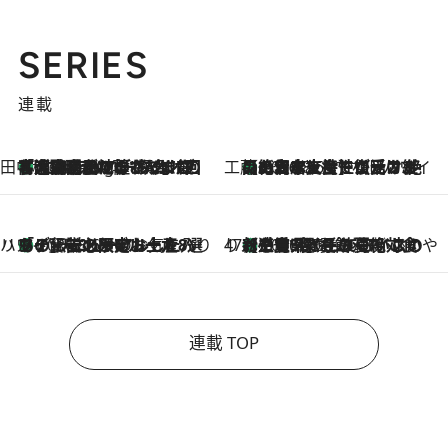
SERIES
連載
田中稲の勝手に再ブーム
「湘南乃風に憧れて」観客大盛上がりの“タオル回し”に、ラッパー顔負けの高速歌唱まで…さだまさし（74）のアグレッシブすぎる現在地
1 Hour Ago
工藤まやのおもてなしハワイ
【ハワイ土産】ローカルの絶大な支持で復活！ 絶品の幻クッキー《元ファンの日本人女性が受け継いだ名店》
2026.8.6
ハワイ賢者 リサのお気に入りリスト
あの伝説の限定トートも！ リニューアルした「ディーン＆デルーカ ハワイ」で必須のお土産8選
2026.8.6
47都道府県の手みやげ ひんやりスイーツで夏を満喫
【三重県】この夏絶対食べたい 冷やしておいしいおやつ3選 お餅×アイスの新感覚スイーツ
2026.8.6
連載 TOP