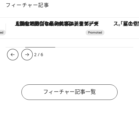
フィーチャー記事
「星のや富士」でデジタルデトックス。冨士信仰の歴史を辿り、心身を調える。
【夏限定ディナーコース】旬を迎
3
/
6
フィーチャー記事一覧