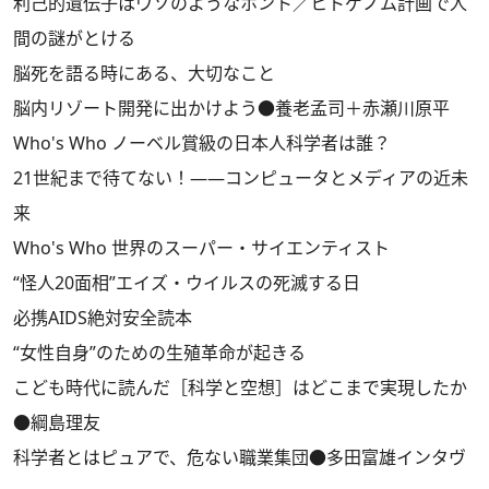
利己的遺伝子はウソのようなホント／ヒトゲノム計画で人
間の謎がとける
脳死を語る時にある、大切なこと
脳内リゾート開発に出かけよう●養老孟司＋赤瀬川原平
Who's Who ノーベル賞級の日本人科学者は誰？
21世紀まで待てない！——コンピュータとメディアの近未
来
Who's Who 世界のスーパー・サイエンティスト
“怪人20面相”エイズ・ウイルスの死滅する日
必携AIDS絶対安全読本
“女性自身”のための生殖革命が起きる
こども時代に読んだ［科学と空想］はどこまで実現したか
●綱島理友
科学者とはピュアで、危ない職業集団●多田富雄インタヴ