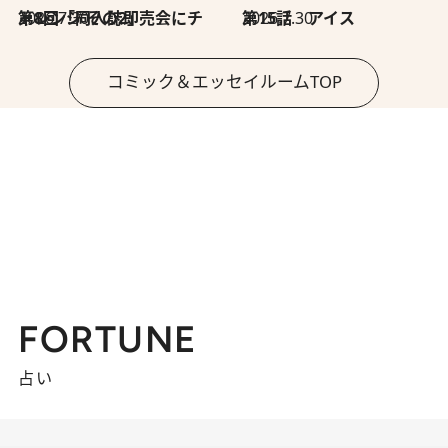
2026.7.30
第8回「同人誌即売会にチャレンジ その2」
2026.7.30
第15話 アイス
コミック＆エッセイルームTOP
FORTUNE
占い