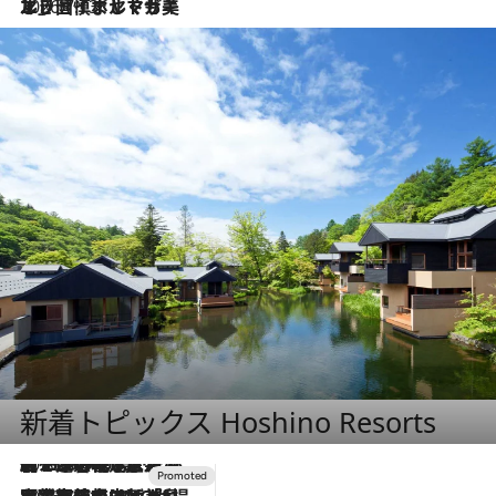
2026.7.13
エッセイ・ヤマザキマリ「慎ましくも美しき国 ポルトガル」
新着トピックス Hoshino Resorts
2026.8.7
【トンボの足水浴】ヒノキの香りに包まれて涼感マックス！約13℃の湧水かけ流しを避暑地「星野温泉 トンボの湯」で体験