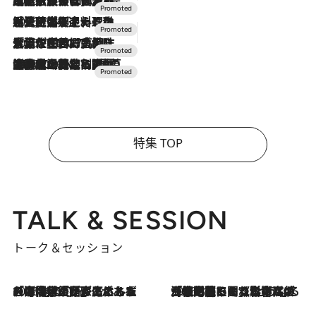
2026.7.31
【ホテル帰省】という選択肢をOMOが提案。家族とほどよい距離を保つには「昼は実家、夜は気兼ねなくホテルで！」
2026.7.24
【夏限定ディナーコース】旬を迎える稚鮎や花ズッキーニなどをイタリア・トスカーナの郷土料理の手法で満喫！
2026.7.17
「土佐和ハーブかき氷」がOMO7高知に登場！生姜、山椒、大葉など目にも舌にも涼を呼ぶ郷土の味
2026.7.10
NEW OPEN！【界 草津】名湯の地に誕生。趣の異なる2種の温泉と上州ならではの会席・蕎麦割烹など美食を味わう究極の癒やし旅
特集 TOP
TALK & SESSION
トーク＆セッション
2026.8.3
「今後値上げがあるとすれば…」「リスクがあるのは今年の冬」エネルギー専門家が語る、ホルムズ海峡封鎖が家庭にもたらす“ある心配”
2026.8.3
「住宅建てられない…」「サーチャージ料の高値が続いている」ホルムズ海峡封鎖による影響はいつまで続く？《エネルギー専門家に聞く“どうなる日本の暮らし”》