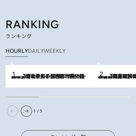
RANKING
ランキング
HOURLY
DAILY
WEEKLY
2026.8.3
《「文士の子ども被害者の会」発足！》阿川佐和子（72）が語る遠藤周作に北杜夫、劇作家・矢代静一の子どもたちの“文豪プライベート事件簿”
2026.8.8
「最後に見られてよかった」上野動物園の東園パンダ舎が解体前に特別公開。8月16日まで延長されたパネル展と共に辿る“半世紀”のパンダ飼育《解体工事の図面あり》
1 / 5