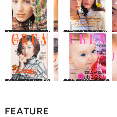
2025.1.13
CREA表紙プレイバック【1991年10月号～12月号】ささやかだけれど、ノーブルなこと、たわわに実る、好奇心’91秋。、ニュースが大好き
カルチャー
2025.1.23
CREA表紙プレイバック【1992年1月号～3月号】’91わたしの○と×、［おたく］をきわめる、フツーイズム宣言
カルチャー
2024.11.7
【CREA2000年1月号～3月号】エルメスの魔力、ますます犬が好き！、女の占い大全集
カルチャー
2024.11.7
【CREA2010年1月号～3月号】母になる！、30代からのお腹やせ、47都道府県のパワースポット
カルチャー
FEATURE