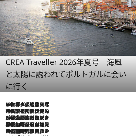
CREA Traveller 2026年夏号 海風
と太陽に誘われてポルトガルに会い
に行く
2026.8.8
リスボンの絶品スイーツ「パステル・デ・ナタ」とは？ポルトガル伝統の奥深い世界へ
2026.7.27
「私の祖国はポルトガル語です」国民的詩人フェルナンド・ペソアと、彼が愛した文学の街を歩く
2026.7.26
ポルトガル近海が育む極上の海の幸。キリリと冷えた白ワインと愉しむ、シーフード専門店の贅沢
2026.7.22
伝統の味をモダンに昇華。高感度な地元客が集う、リスボンの最旬ガストロノミー
2026.7.21
大航海時代の栄華から、震災、独裁、そして革命へ。ポルトガル・首都リスボンの石畳に刻まれた「歴史の光と影」