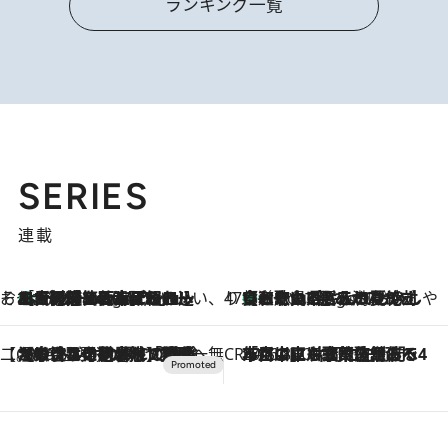
ランキング一覧
SERIES
連載
そおだよおこの関西おいしい、おやつ紀行
［大阪府箕面市］一皿一皿目の前で仕上げられる、料理を巧みに組み込んだアシェットデセールコース「ミチル アシェット デセール（Michiru assiette dessert）」
8 Hours Ago
47都道府県の手みやげ ひんやりスイーツで夏を満喫
【和歌山県】この夏絶対食べたい 冷やしておいしいおやつ3選 みかんがごろっと丸ごと入ったジュレ
8 Hours Ago
【CREA×星野リゾート】唯一無二。癒しと発見が待つ場所へ
2026.8.7
【トンボの足水浴】ヒノキの香りに包まれて涼感マックス！約13℃の湧水かけ流しを避暑地「星野温泉 トンボの湯」で体験
CREA'S CHOICE
2026.8.7
「立川にも歌舞伎があるんだよ」 片岡仁左衛門・市川中車ら豪華座組みで4年目の立川立飛歌舞伎へ