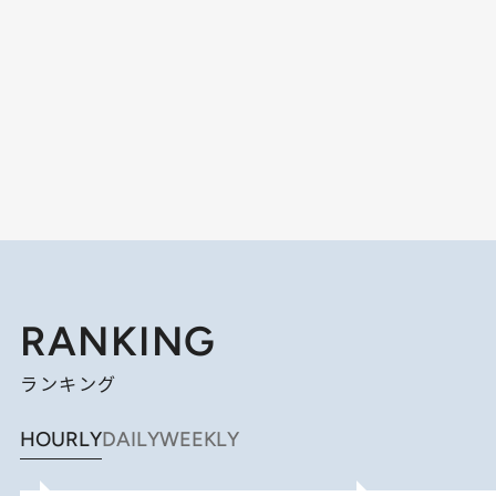
RANKING
ランキング
HOURLY
DAILY
WEEKLY