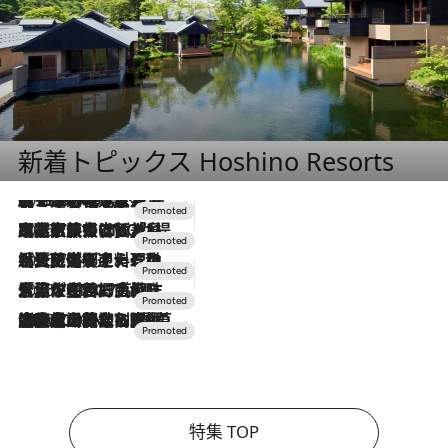
新着トピックス Hoshino Resorts
2026.8.7
【トンボの足水浴】ヒノキの香りに包まれて涼感マックス！約13℃の湧水かけ流しを避暑地「星野温泉 トンボの湯」で体験
2026.7.31
【ホテル帰省】という選択肢をOMOが提案。家族とほどよい距離を保つには「昼は実家、夜は気兼ねなくホテルで！」
2026.7.24
【夏限定ディナーコース】旬を迎える稚鮎や花ズッキーニなどをイタリア・トスカーナの郷土料理の手法で満喫！
2026.7.17
「土佐和ハーブかき氷」がOMO7高知に登場！生姜、山椒、大葉など目にも舌にも涼を呼ぶ郷土の味
2026.7.10
NEW OPEN！【界 草津】名湯の地に誕生。趣の異なる2種の温泉と上州ならではの会席・蕎麦割烹など美食を味わう究極の癒やし旅
特集 TOP