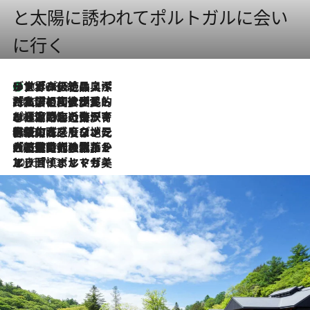
と太陽に誘われてポルトガルに会い
に行く
リスボンの絶品スイーツ「パステル・デ・ナタ」とは？ポルトガル伝統の奥深い世界へ
2026.8.8
2026.7.27
「私の祖国はポルトガル語です」国民的詩人フェルナンド・ペソアと、彼が愛した文学の街を歩く
2026.7.26
ポルトガル近海が育む極上の海の幸。キリリと冷えた白ワインと愉しむ、シーフード専門店の贅沢
2026.7.22
伝統の味をモダンに昇華。高感度な地元客が集う、リスボンの最旬ガストロノミー
2026.7.21
大航海時代の栄華から、震災、独裁、そして革命へ。ポルトガル・首都リスボンの石畳に刻まれた「歴史の光と影」
2026.7.13
エッセイ・ヤマザキマリ「慎ましくも美しき国 ポルトガル」