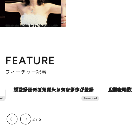
2018.12.30
山口百恵の不朽の魅力を横山剣が熱弁 「横須賀歌謡」の系譜とは？
カルチャー
FEATURE
フィーチャー記事
【銀座で出合う最旬美容】美髪ケアや上質な眠り…セルフケアのアップデートから、特別な名入れギフトまで。大人のための「ReFa GINZA」クルーズ
【夏限定ディナーコース】旬を迎
3
/
6