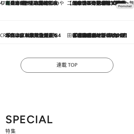
47都道府県の手みやげ ひんやりスイーツで夏を満喫
【兵庫県】この夏絶対食べたい 冷やしておいしいおやつ3選 淡路島の恵みをジェラートに集約
2026.8.8
【CREA×星野リゾート】唯一無二。癒しと発見が待つ場所へ
2026.8.7
【トンボの足水浴】ヒノキの香りに包まれて涼感マックス！約13℃の湧水かけ流しを避暑地「星野温泉 トンボの湯」で体験
CREA'S CHOICE
2026.8.7
「立川にも歌舞伎があるんだよ」 片岡仁左衛門・市川中車ら豪華座組みで4年目の立川立飛歌舞伎へ
田中稲の勝手に再ブーム
2026.8.7
「湘南乃風に憧れて」観客大盛上がりの“タオル回し”に、ラッパー顔負けの高速歌唱まで…さだまさし（74）のアグレッシブすぎる現在地
連載 TOP
SPECIAL
特集