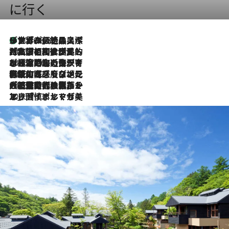
に行く
リスボンの絶品スイーツ「パステル・デ・ナタ」とは？ポルトガル伝統の奥深い世界へ
2026.8.8
2026.7.27
「私の祖国はポルトガル語です」国民的詩人フェルナンド・ペソアと、彼が愛した文学の街を歩く
2026.7.26
ポルトガル近海が育む極上の海の幸。キリリと冷えた白ワインと愉しむ、シーフード専門店の贅沢
2026.7.22
伝統の味をモダンに昇華。高感度な地元客が集う、リスボンの最旬ガストロノミー
2026.7.21
大航海時代の栄華から、震災、独裁、そして革命へ。ポルトガル・首都リスボンの石畳に刻まれた「歴史の光と影」
2026.7.13
エッセイ・ヤマザキマリ「慎ましくも美しき国 ポルトガル」