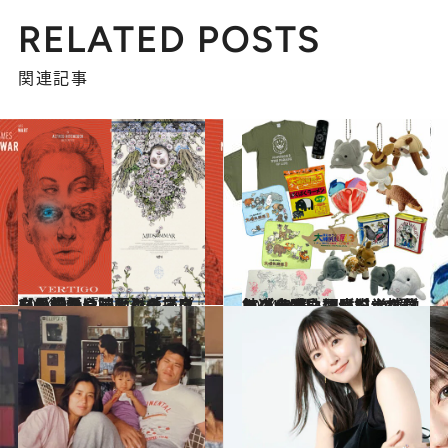
RELATED POSTS
関連記事
2024.9.3
【最初から読む】「描きたい俳優はジェシー・プレモンスやティルダ・スウィントン」ヒグチユウコが語る『映画とポスターのお話』
カルチャー
2024.6.5
ヒグチユウコが描くクジラの心臓!? 国立科学博物館【大哺乳類展3】で 買い逃せないオリジナルグッズ10選
カルチャー