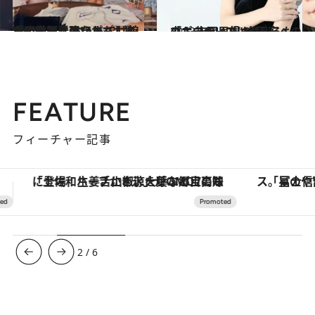
2023.4.3
「人前では強いかもしれないけど、 おうちではシャイで不器用なパパ」 娘が明かす、アントニオ猪木の素顔
ライフスタイル
2023.10.1
「ポジティブは鍛えるもの」 吉岡里帆の“不安への立ち向かい方”
カルチャー
FEATURE
フィーチャー記事
「星のや富士」でデジタルデトックス。冨士信仰の歴史を辿り、心身を調える。
3
/
6