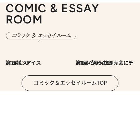
COMIC & ESSAY
ROOM
2026.7.30
第15話 アイス
2026.7.30
第8回「同人誌即売会にチャレンジ その2」
コミック＆エッセイルームTOP