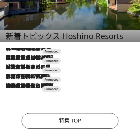
新着トピックス Hoshino Resorts
2026.8.7
【トンボの足水浴】ヒノキの香りに包まれて涼感マックス！約13℃の湧水かけ流しを避暑地「星野温泉 トンボの湯」で体験
2026.7.31
【ホテル帰省】という選択肢をOMOが提案。家族とほどよい距離を保つには「昼は実家、夜は気兼ねなくホテルで！」
2026.7.24
【夏限定ディナーコース】旬を迎える稚鮎や花ズッキーニなどをイタリア・トスカーナの郷土料理の手法で満喫！
2026.7.17
「土佐和ハーブかき氷」がOMO7高知に登場！生姜、山椒、大葉など目にも舌にも涼を呼ぶ郷土の味
2026.7.10
NEW OPEN！【界 草津】名湯の地に誕生。趣の異なる2種の温泉と上州ならではの会席・蕎麦割烹など美食を味わう究極の癒やし旅
特集 TOP