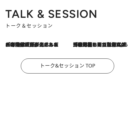
TALK & SESSION
トーク＆セッション
2026.8.3
「今後値上げがあるとすれば…」「リスクがあるのは今年の冬」エネルギー専門家が語る、ホルムズ海峡封鎖が家庭にもたらす“ある心配”
2026.8.3
「住宅建てられない…」「サーチャージ料の高値が続いている」ホルムズ海峡封鎖による影響はいつまで続く？《エネルギー専門家に聞く“どうなる日本の暮らし”》
トーク&セッション TOP