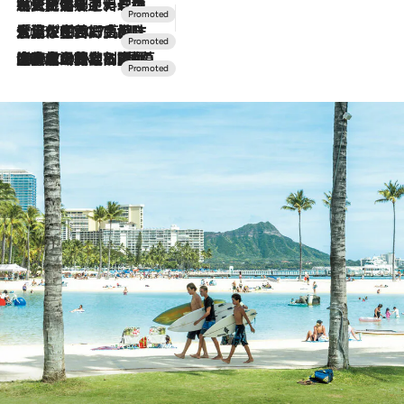
2026.7.24
【夏限定ディナーコース】旬を迎える稚鮎や花ズッキーニなどをイタリア・トスカーナの郷土料理の手法で満喫！
2026.7.17
「土佐和ハーブかき氷」がOMO7高知に登場！生姜、山椒、大葉など目にも舌にも涼を呼ぶ郷土の味
2026.7.10
NEW OPEN！【界 草津】名湯の地に誕生。趣の異なる2種の温泉と上州ならではの会席・蕎麦割烹など美食を味わう究極の癒やし旅