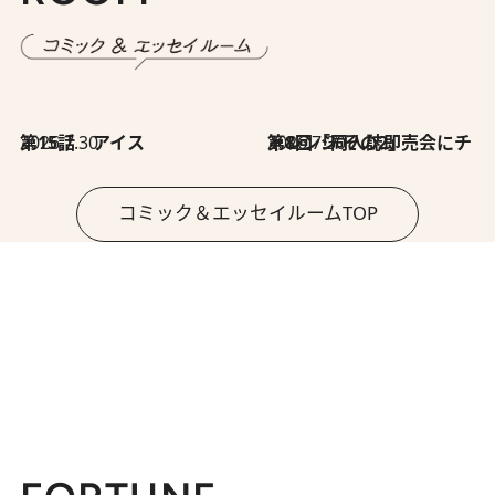
2026.7.30
第15話 アイス
2026.7.30
第8回「同人誌即売会にチャレンジ その2」
コミック＆エッセイルームTOP