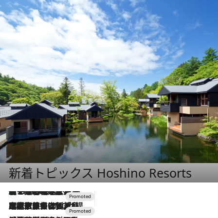
新着トピックス Hoshino Resorts
【トンボの足水浴】ヒノキの香りに包まれて涼感マックス！約13℃の湧水かけ流しを避暑地「星野温泉 トンボの湯」で体験
2026.8.7
2026.7.31
【ホテル帰省】という選択肢をOMOが提案。家族とほどよい距離を保つには「昼は実家、夜は気兼ねなくホテルで！」