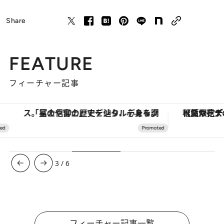
Share
FEATURE
フィーチャー記事
「星のや富士」でデジタルデトックス。冨士信仰の歴史を辿り、心身を調える。
【夏限定ディナーコース】旬を迎
3
/
6
フィーチャー記事一覧