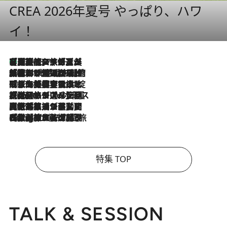
CREA 2026年夏号 やっぱり、ハワ
イ！
【厳選旅コスメ】「多機能アイテムがメイン！」旅好き美容エディターが選んだ夏旅ベストコスメを発表【Mサイズジップ】
2026.8.7
2026.8.6
「荷物が増えるほど旅ストレスは増す」美容ジャーナリストがたどり着いた最終結論。“化粧品を劇的に減らす”感動の凝縮美容とは
2026.8.6
「旅先には金髪ウィッグを持参」日本と同じメイクでは損してる!? 美容ジャーナリストが提案する“掟破りの旅美容”とは
2026.8.6
【厳選旅コスメ】「身軽さ＆UV対策重視！」ヘアアーティストshucoが選んだ夏旅ベストコスメを発表【Mサイズジップ】
2026.8.5
【厳選旅コスメ】国内をあちこち移動する河井菜摘が選んだ夏旅ベストコスメ発表！「リラックスアイテムはマスト」【Mサイズジップ】
2026.8.4
【厳選旅コスメ】「紫外線＆乾燥対策しながらメイク感も！」ヘア＆メイクGeorgeが選んだ夏旅ベストコスメを発表！【Mサイズジップ】
特集 TOP
TALK & SESSION