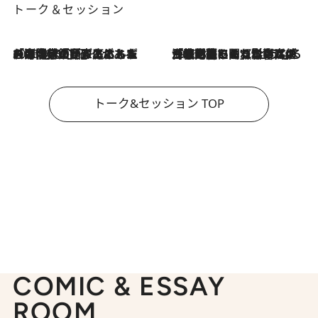
トーク＆セッション
2026.8.3
「今後値上げがあるとすれば…」「リスクがあるのは今年の冬」エネルギー専門家が語る、ホルムズ海峡封鎖が家庭にもたらす“ある心配”
2026.8.3
「住宅建てられない…」「サーチャージ料の高値が続いている」ホルムズ海峡封鎖による影響はいつまで続く？《エネルギー専門家に聞く“どうなる日本の暮らし”》
トーク&セッション TOP
COMIC & ESSAY
ROOM