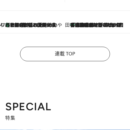
47都道府県の手みやげ ひんやりスイーツで夏を満喫
【京都府】この夏絶対食べたい 冷やしておいしいおやつ3選 ひと口目から心を掴む新緑のテリーヌ
2026.8.7
田中稲の勝手に再ブーム
「湘南乃風に憧れて」観客大盛上がりの“タオル回し”に、ラッパー顔負けの高速歌唱まで…さだまさし（74）のアグレッシブすぎる現在地
2026.8.7
連載 TOP
SPECIAL
特集