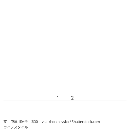
1
2
文＝中津川詔子 写真＝vita khorzhevska / Shutterstock.com
ライフスタイル