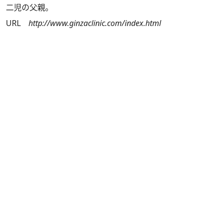
二児の父親。
URL
http://www.ginzaclinic.com/index.html