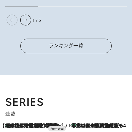
1 / 5
ランキング一覧
SERIES
連載
【CREA×星野リゾート】唯一無二。癒しと発見が待つ場所へ
【トンボの足水浴】ヒノキの香りに包まれて涼感マックス！約13℃の湧水かけ流しを避暑地「星野温泉 トンボの湯」で体験
2026.8.7
CREA'S CHOICE
「立川にも歌舞伎があるんだよ」 片岡仁左衛門・市川中車ら豪華座組みで4年目の立川立飛歌舞伎へ
2026.8.7