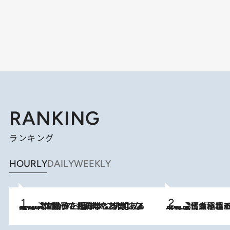
RANKING
ランキング
HOURLY
DAILY
WEEKLY
2026.8.5
【阿川佐和子さんの年とる力】なぜ70代で始めた趣味は“こんなに楽しい”のか？ ピアノ、俳句…スランプに陥っても続けられる“ある秘訣”とは
2026.8.5
下町風情あふれる台北屈指の人気エリア・大稲埕でセンスのいい台湾土産《ヴィン