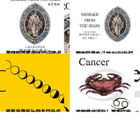
2026.7.31
《ほかの星座も》心理占星学研究家 岡本翔子の星占い
占い
2024.1.10
岡本翔子の【2024年 年間占い】星からのメッセージ
占い
【毎日更新】岡本翔子の日めくりムーンカレンダー
占い
6 Hours Ago
2021.12.1
【12星座占い】蟹座（かに座）の運勢、基本性格まとめ
占い