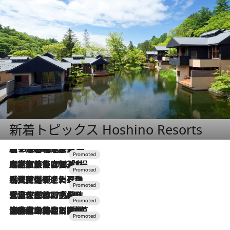
新着トピックス Hoshino Resorts
【トンボの足水浴】ヒノキの香りに包まれて涼感マックス！約13℃の湧水かけ流しを避暑地「星野温泉 トンボの湯」で体験
2026.8.7
2026.7.31
【ホテル帰省】という選択肢をOMOが提案。家族とほどよい距離を保つには「昼は実家、夜は気兼ねなくホテルで！」
2026.7.24
【夏限定ディナーコース】旬を迎える稚鮎や花ズッキーニなどをイタリア・トスカーナの郷土料理の手法で満喫！
2026.7.17
「土佐和ハーブかき氷」がOMO7高知に登場！生姜、山椒、大葉など目にも舌にも涼を呼ぶ郷土の味
2026.7.10
NEW OPEN！【界 草津】名湯の地に誕生。趣の異なる2種の温泉と上州ならではの会席・蕎麦割烹など美食を味わう究極の癒やし旅