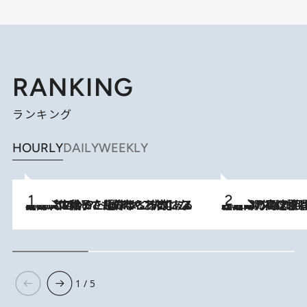
RANKING
ランキング
HOURLY
DAILY
WEEKLY
2026.8.5
【阿川佐和子さんの年とる力】なぜ70代で始めた趣味は“こんなに楽しい”のか？ ピアノ、俳句…スランプに陥っても続けられる“ある秘訣”とは
2026.8.7
「湘南乃風に憧れて」観客大盛上がりの“タオル回し”に、ラッパー顔負けの高速歌唱まで…さだまさし（74）のアグレッシブすぎる現在地
1 / 5