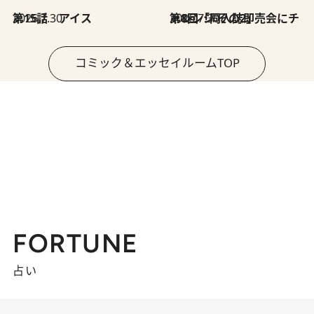
2026.7.30
第15話 アイス
2026.7.30
第8回「同人誌即売会にチャレンジ その2」
コミック＆エッセイルームTOP
FORTUNE
占い