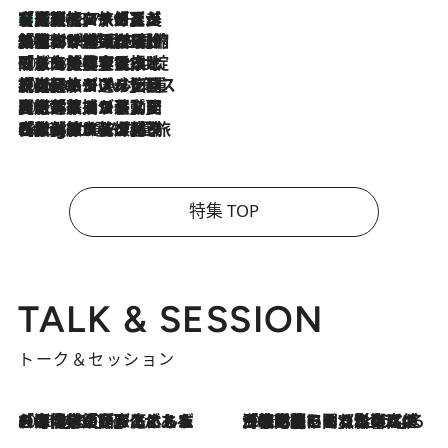
【厳選旅コスメ】「多機能アイテムがメイン！」旅好き美容エディターが選んだ夏旅ベストコスメを発表【Mサイズジップ】
2026.8.7
2026.8.6
「荷物が増えるほど旅ストレスは増す」美容ジャーナリストがたどり着いた最終結論。“化粧品を劇的に減らす”感動の凝縮美容とは
2026.8.6
「旅先には金髪ウィッグを持参」日本と同じメイクでは損してる!? 美容ジャーナリストが提案する“掟破りの旅美容”とは
2026.8.6
【厳選旅コスメ】「身軽さ＆UV対策重視！」ヘアアーティストshucoが選んだ夏旅ベストコスメを発表【Mサイズジップ】
2026.8.5
【厳選旅コスメ】国内をあちこち移動する河井菜摘が選んだ夏旅ベストコスメ発表！「リラックスアイテムはマスト」【Mサイズジップ】
2026.8.4
【厳選旅コスメ】「紫外線＆乾燥対策しながらメイク感も！」ヘア＆メイクGeorgeが選んだ夏旅ベストコスメを発表！【Mサイズジップ】
特集 TOP
TALK & SESSION
トーク＆セッション
2026.8.3
「今後値上げがあるとすれば…」「リスクがあるのは今年の冬」エネルギー専門家が語る、ホルムズ海峡封鎖が家庭にもたらす“ある心配”
2026.8.3
「住宅建てられない…」「サーチャージ料の高値が続いている」ホルムズ海峡封鎖による影響はいつまで続く？《エネルギー専門家に聞く“どうなる日本の暮らし”》