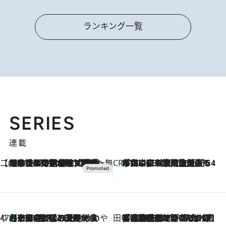
ランキング一覧
SERIES
連載
【CREA×星野リゾート】唯一無二。癒しと発見が待つ場所へ
【トンボの足水浴】ヒノキの香りに包まれて涼感マックス！約13℃の湧水かけ流しを避暑地「星野温泉 トンボの湯」で体験
2026.8.7
CREA'S CHOICE
「立川にも歌舞伎があるんだよ」 片岡仁左衛門・市川中車ら豪華座組みで4年目の立川立飛歌舞伎へ
2026.8.7
47都道府県の手みやげ ひんやりスイーツで夏を満喫
【京都府】この夏絶対食べたい 冷やしておいしいおやつ3選 ひと口目から心を掴む新緑のテリーヌ
2026.8.7
田中稲の勝手に再ブーム
「湘南乃風に憧れて」観客大盛上がりの“タオル回し”に、ラッパー顔負けの高速歌唱まで…さだまさし（74）のアグレッシブすぎる現在地
2026.8.7