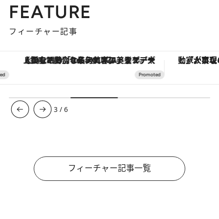
FEATURE
フィーチャー記事
【銀座で出合う最旬美容】美髪ケアや上質な眠り…セルフケアのアップデートから、特別な名入れギフトまで。大人のための「ReFa GINZA」クルーズ
3
/
6
フィーチャー記事一覧