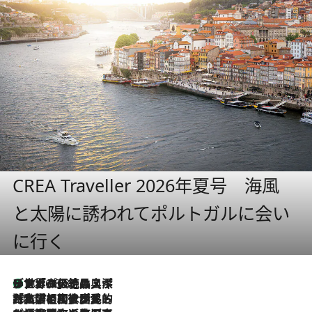
CREA Traveller 2026年夏号 海風
と太陽に誘われてポルトガルに会い
に行く
リスボンの絶品スイーツ「パステル・デ・ナタ」とは？ポルトガル伝統の奥深い世界へ
2026.8.8
2026.7.27
「私の祖国はポルトガル語です」国民的詩人フェルナンド・ペソアと、彼が愛した文学の街を歩く