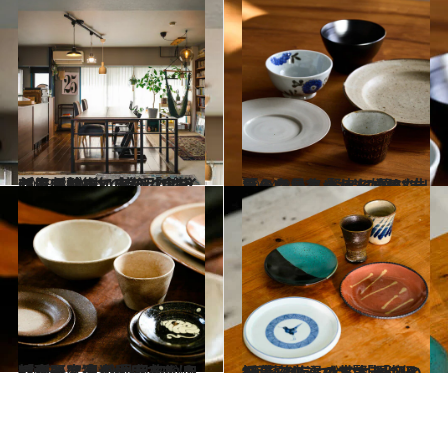
2023.3.21
センスがいい人の「プチプラ収納術」 使うのはイケア＆100均の名品のみ 部屋が整って自分に余裕が生まれる
ライフスタイル
2024.2.13
「うつわ集め」を始めたい人必見！ 賢者に学ぶ、暮らしにフィットする “出番の多いうつわ”の選び方
ライフスタイル
2023.11.18
「ざっと適当に盛るだけでセンスよく 見える」…料理研究家が愛用する うつわとは？ ひと目惚れ皿紹介も
ライフスタイル
2023.10.3
“民藝のうつわ”賢者が伝授！ 後悔しない「最初の一点」の選び方＆ 「ひとり暮らし」の基本セット
ライフスタイル