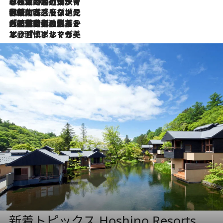
2026.7.26
ポルトガル近海が育む極上の海の幸。キリリと冷えた白ワインと愉しむ、シーフード専門店の贅沢
2026.7.22
伝統の味をモダンに昇華。高感度な地元客が集う、リスボンの最旬ガストロノミー
2026.7.21
大航海時代の栄華から、震災、独裁、そして革命へ。ポルトガル・首都リスボンの石畳に刻まれた「歴史の光と影」
2026.7.13
エッセイ・ヤマザキマリ「慎ましくも美しき国 ポルトガル」
新着トピックス Hoshino Resorts