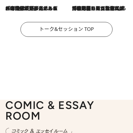
2026.8.3
「今後値上げがあるとすれば…」「リスクがあるのは今年の冬」エネルギー専門家が語る、ホルムズ海峡封鎖が家庭にもたらす“ある心配”
2026.8.3
「住宅建てられない…」「サーチャージ料の高値が続いている」ホルムズ海峡封鎖による影響はいつまで続く？《エネルギー専門家に聞く“どうなる日本の暮らし”》
トーク&セッション TOP
COMIC & ESSAY
ROOM