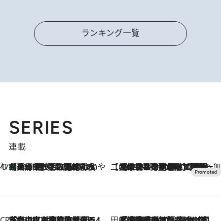
ランキング一覧
SERIES
連載
47都道府県の手みやげ ひんやりスイーツで夏を満喫
【兵庫県】この夏絶対食べたい 冷やしておいしいおやつ3選 淡路島の恵みをジェラートに集約
2026.8.8
【CREA×星野リゾート】唯一無二。癒しと発見が待つ場所へ
2026.8.7
【トンボの足水浴】ヒノキの香りに包まれて涼感マックス！約13℃の湧水かけ流しを避暑地「星野温泉 トンボの湯」で体験
CREA'S CHOICE
2026.8.7
「立川にも歌舞伎があるんだよ」 片岡仁左衛門・市川中車ら豪華座組みで4年目の立川立飛歌舞伎へ
田中稲の勝手に再ブーム
2026.8.7
「湘南乃風に憧れて」観客大盛上がりの“タオル回し”に、ラッパー顔負けの高速歌唱まで…さだまさし（74）のアグレッシブすぎる現在地