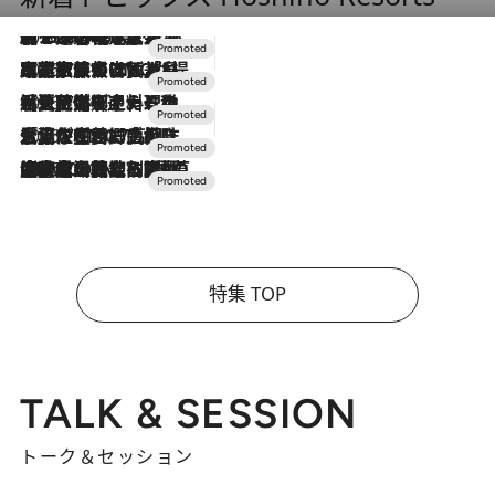
2026.8.7
【トンボの足水浴】ヒノキの香りに包まれて涼感マックス！約13℃の湧水かけ流しを避暑地「星野温泉 トンボの湯」で体験
2026.7.31
【ホテル帰省】という選択肢をOMOが提案。家族とほどよい距離を保つには「昼は実家、夜は気兼ねなくホテルで！」
2026.7.24
【夏限定ディナーコース】旬を迎える稚鮎や花ズッキーニなどをイタリア・トスカーナの郷土料理の手法で満喫！
2026.7.17
「土佐和ハーブかき氷」がOMO7高知に登場！生姜、山椒、大葉など目にも舌にも涼を呼ぶ郷土の味
2026.7.10
NEW OPEN！【界 草津】名湯の地に誕生。趣の異なる2種の温泉と上州ならではの会席・蕎麦割烹など美食を味わう究極の癒やし旅
特集 TOP
TALK & SESSION
トーク＆セッション