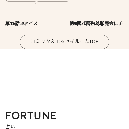
2026.7.30
第15話 アイス
2026.7.30
第8回「同人誌即売会にチャレンジ その2」
コミック＆エッセイルームTOP
FORTUNE
占い