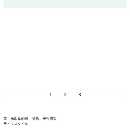
1
2
3
文＝高田真莉絵 撮影＝平松市聖
ライフスタイル