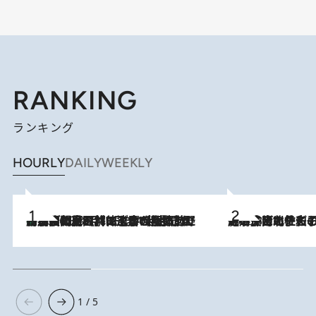
RANKING
ランキング
HOURLY
DAILY
WEEKLY
「最後に見られてよかった」上野動物園の東園パンダ舎が解体前に特別公開。8月16日まで延長されたパネル展と共に辿る“半世紀”のパンダ飼育《解体工事の図面あり》
2026.8.8
2026.8.3
《「文士の子ども被害者の会」発足！》阿川佐和子（72）が語る遠藤周作に北杜夫、劇作家・矢代静一の子どもたちの“文豪プライベート事件簿”
1 / 5